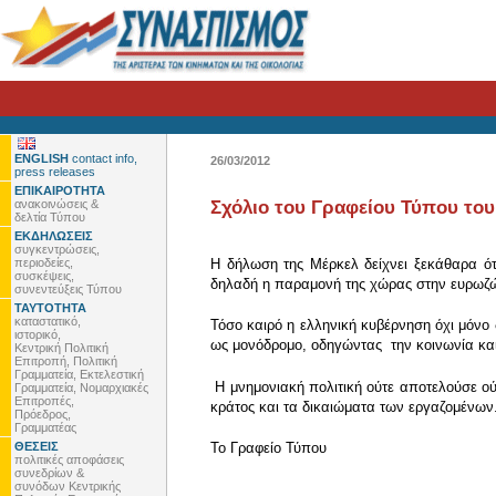
ENGLISH
contact info,
26/03/2012
press releases
ΕΠΙΚΑΙΡΟΤΗΤΑ
ανακοινώσεις &
Σχόλιο του Γραφείου Τύπου του
δελτία Τύπου
ΕΚΔΗΛΩΣΕΙΣ
συγκεντρώσεις,
περιοδείες,
Η δήλωση της Μέρκελ δείχνει ξεκάθαρα ότι
συσκέψεις,
δηλαδή η παραμονή της χώρας στην ευρωζών
συνεντεύξεις Τύπου
ΤΑΥΤΟΤΗΤΑ
καταστατικό,
Τόσο καιρό η ελληνική κυβέρνηση όχι μόνο 
ιστορικό,
ως μονόδρομο, οδηγώντας την κοινωνία και
Κεντρική Πολιτική
Επιτροπή, Πολιτική
Γραμματεία, Εκτελεστική
Η μνημονιακή πολιτική ούτε αποτελούσε ού
Γραμματεία, Νομαρχιακές
Επιτροπές,
κράτος και τα δικαιώματα των εργαζομένων
Πρόεδρος,
Γραμματέας
ΘΕΣΕΙΣ
To Γραφείο Τύπου
πολιτικές αποφάσεις
συνεδρίων &
συνόδων Κεντρικής