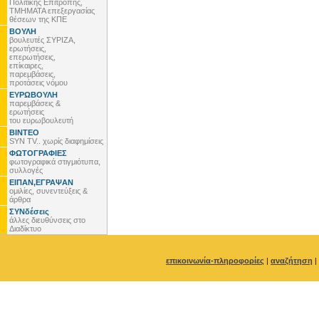
Πολιτικής Επιτροπής,
ΤΜΗΜΑΤΑ επεξεργασίας
θέσεων της ΚΠΕ
ΒΟΥΛΗ
βουλευτές ΣΥΡΙΖΑ,
ερωτήσεις,
επερωτήσεις,
επίκαιρες,
παρεμβάσεις,
προτάσεις νόμου
ΕΥΡΩΒΟΥΛΗ
παρεμβάσεις &
ερωτήσεις
του ευρωβουλευτή
ΒΙΝΤΕΟ
SYN TV.. χωρίς διαφημίσεις
ΦΩΤΟΓΡΑΦΙΕΣ
φωτογραφικά στιγμιότυπα,
συλλογές
ΕΙΠΑΝ,ΕΓΡΑΨΑΝ
ομιλίες, συνεντεύξεις &
άρθρα
ΣΥΝδέσεις
άλλες διευθύνσεις στο
Διαδίκτυο
επικοινωνία-πληροφορίες
|
αναζήτηση
|