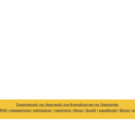
Συνασπισμός της Αριστεράς των Κινημάτων και της Οικολογίας
RSS
|
επικαιρότητα
|
εκδηλώσεις
|
ταυτότητα
|
θέσεις
|
βουλή
|
ευρωβουλή
|
βίντεο
|
φ