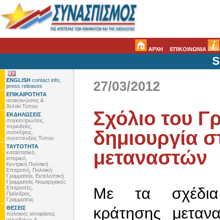
ΑΡΧΗ
ΕΠΙΚΟΙΝΩΝΙΑ
S
ENGLISH
contact info,
27/03/2012
press releases
ΕΠΙΚΑΙΡΟΤΗΤΑ
ανακοινώσεις &
δελτία Τύπου
Σχόλιο του Γ
ΕΚΔΗΛΩΣΕΙΣ
συγκεντρώσεις,
περιοδείες,
δημιουργία 
συσκέψεις,
συνεντεύξεις Τύπου
ΤΑΥΤΟΤΗΤΑ
μεταναστών
καταστατικό,
ιστορικό,
Κεντρική Πολιτική
Επιτροπή, Πολιτική
Γραμματεία, Εκτελεστική
Γραμματεία, Νομαρχιακές
Επιτροπές,
Με τα σχέδια 
Πρόεδρος,
Γραμματέας
κράτησης μετα
ΘΕΣΕΙΣ
πολιτικές αποφάσεις
συνεδρίων &