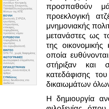
συνόδων Κεντρικής
προσπαθούν μά
Πολιτικής Επιτροπής,
ΤΜΗΜΑΤΑ επεξεργασίας
θέσεων της ΚΠΕ
προεκλογική ατζ
ΒΟΥΛΗ
βουλευτές ΣΥΡΙΖΑ,
ερωτήσεις,
μνημονιακής πολι
επερωτήσεις,
επίκαιρες,
παρεμβάσεις,
μετανάστες ως τ
προτάσεις νόμου
ΕΥΡΩΒΟΥΛΗ
παρεμβάσεις &
της οικονομικής 
ερωτήσεις
του ευρωβουλευτή
ΒΙΝΤΕΟ
οποία ευθύνονται
SYN TV.. χωρίς διαφημίσεις
ΦΩΤΟΓΡΑΦΙΕΣ
φωτογραφικά στιγμιότυπα,
στήριξαν και σ
συλλογές
ΕΙΠΑΝ,ΕΓΡΑΨΑΝ
ομιλίες, συνεντεύξεις &
κατεδάφισης του
άρθρα
ΣΥΝδέσεις
άλλες διευθύνσεις στο
δικαιωμάτων όλω
Διαδίκτυο
Η δημιουργία αν
φιλοξενίας όπου