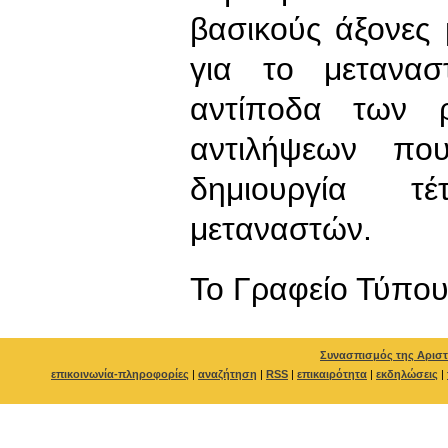
βασικούς άξονες
για το μετανασ
αντίποδα των ρ
αντιλήψεων πο
δημιουργία τ
μεταναστών.
To Γραφείο Τύπο
Συνασπισμός της Αριστ
επικοινωνία-πληροφορίες
|
αναζήτηση
|
RSS
|
επικαιρότητα
|
εκδηλώσεις
|