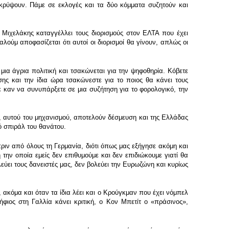
ρύψουν. Πάμε σε εκλογές και τα δύο κόμματα συζητούν και
 Μιχελάκης καταγγέλλει τους διορισμούς στον ΕΛΤΑ που έχει
ούμ αποφασίζεται ότι αυτοί οι διορισμοί θα γίνουν, απλώς οι
μια άγρια πολιτική και τσακώνεται για την ψηφοθηρία. Κόβετε
σης και την ίδια ώρα τσακώνεστε για το ποιος θα κάνει τους
τε καν να συνυπάρξετε σε μια συζήτηση για το φορολογικό, την
 αυτού του μηχανισμού, αποτελούν δέσμευση και της Ελλάδας
ό σπιράλ του θανάτου.
ριν από όλους τη Γερμανία, διότι όπως μας εξήγησε ακόμη και
την οποία εμείς δεν επιθυμούμε και δεν επιδιώκουμε γιατί θα
λεύει τους δανειστές μας, δεν βολεύει την Ευρωζώνη και κυρίως
 ακόμα και όταν τα ίδια λέει και ο Κρούγκμαν που έχει νόμπελ
φιος στη Γαλλία κάνει κριτική, ο Κον Μπετίτ ο «πράσινος»,