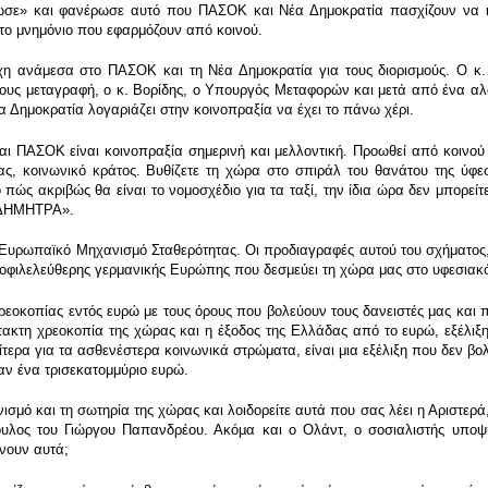
ωσε» και φανέρωσε αυτό που ΠΑΣΟΚ και Νέα Δημοκρατία πασχίζουν να κ
 το μνημόνιο που εφαρμόζουν από κοινού.
μάχη ανάμεσα στο ΠΑΣΟΚ και τη Νέα Δημοκρατία για τους διορισμούς. Ο κ.
τους μεταγραφή, ο κ. Βορίδης, ο Υπουργός Μεταφορών και μετά από ένα αλαλ
έα Δημοκρατία λογαριάζει στην κοινοπραξία να έχει το πάνω χέρι.
αι ΠΑΣΟΚ είναι κοινοπραξία σημερινή και μελλοντική. Προωθεί από κοινού 
ίας, κοινωνικό κράτος. Βυθίζετε τη χώρα στο σπιράλ του θανάτου της ύφε
ο πώς ακριβώς θα είναι το νομοσχέδιο για τα ταξί, την ίδια ώρα δεν μπορεί
 «ΔΗΜΗΤΡΑ».
 Ευρωπαϊκό Μηχανισμό Σταθερότητας. Οι προδιαγραφές αυτού του σχήματος,
εοφιλελεύθερης γερμανικής Ευρώπης που δεσμεύει τη χώρα μας στο υφεσιακ
ρεοκοπίας εντός ευρώ με τους όρους που βολεύουν τους δανειστές μας και π
ακτη χρεοκοπία της χώρας και η έξοδος της Ελλάδας από το ευρώ, εξέλιξη 
αίτερα για τα ασθενέστερα κοινωνικά στρώματα, είναι μια εξέλιξη που δεν βο
ταν ένα τρισεκατομμύριο ευρώ.
σμό και τη σωτηρία της χώρας και λοιδορείτε αυτά που σας λέει η Αριστερά,
μβουλος του Γιώργου Παπανδρέου. Ακόμα και ο Ολάντ, ο σοσιαλιστής υποψή
νουν αυτά;