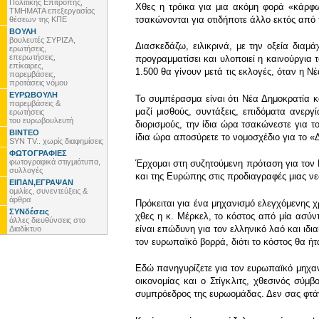
Πολιτικής Επιτροπής,
Χθες η τρόικα για μια ακόμη φορά «κάρφ
ΤΜΗΜΑΤΑ επεξεργασίας
τσακώνονται για οτιδήποτε άλλο εκτός από
θέσεων της ΚΠΕ
ΒΟΥΛΗ
βουλευτές ΣΥΡΙΖΑ,
Διασκεδάζω, ειλικρινά, με την οξεία δια
ερωτήσεις,
επερωτήσεις,
προγραμματίσει και υλοποιεί η καινούργια 
επίκαιρες,
1.500 θα γίνουν μετά τις εκλογές, όταν η Ν
παρεμβάσεις,
προτάσεις νόμου
ΕΥΡΩΒΟΥΛΗ
Το συμπέρασμα είναι ότι Νέα Δημοκρατία κ
παρεμβάσεις &
μαζί μισθούς, συντάξεις, επιδόματα ανεργ
ερωτήσεις
του ευρωβουλευτή
διορισμούς, την ίδια ώρα τσακώνεστε για τ
ΒΙΝΤΕΟ
ίδια ώρα αποσύρετε το νομοσχέδιο για το
SYN TV.. χωρίς διαφημίσεις
ΦΩΤΟΓΡΑΦΙΕΣ
φωτογραφικά στιγμιότυπα,
Έρχομαι στη συζητούμενη πρόταση για τον
συλλογές
και της Ευρώπης στις προδιαγραφές μιας ν
ΕΙΠΑΝ,ΕΓΡΑΨΑΝ
ομιλίες, συνεντεύξεις &
άρθρα
Πρόκειται για ένα μηχανισμό ελεγχόμενης χ
ΣΥΝδέσεις
χθες η κ. Μέρκελ, το κόστος από μία ασύντ
άλλες διευθύνσεις στο
είναι επώδυνη για τον ελληνικό λαό και ιδι
Διαδίκτυο
τον ευρωπαϊκό βορρά, διότι το κόστος θα ή
Εδώ πανηγυρίζετε για τον ευρωπαϊκό μηχανι
οικονομίας και ο Στίγκλιτς, χθεσινός σύ
συμπρόεδρος της ευρωομάδας. Δεν σας φτά