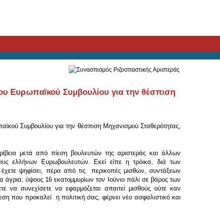
υ Ευρωπαϊκού Συμβουλίου για την θέσπιση
αϊκού Συμβουλίου για την θέσπιση Μηχανισμού Σταθερότητας,
κρίβεια μετά από πίεση βουλευτών της αριστεράς και άλλων
σεις ελλήνων Ευρωβουλευτών. Εκεί είπε η τρόικα, διά των
 έχετε ψηφίσει, πέρα από τις περικοπές μισθών, συντάξεων
α άγρια, ύψους 16 εκατομμυρίων τον Ιούνιο πάλι σε βάρος των
άτε να συνεχίσετε να εφαρμόζεται απαιτεί μισθούς ούτε καν
φεση που προκαλεί η πολιτική σας, φέρνει νέο ασφαλιστικό και