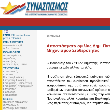
ENGLISH
contact info,
28/03/2012
press releases
ΕΠΙΚΑΙΡΟΤΗΤΑ
ανακοινώσεις &
Αποσπάσματα ομιλίας Δημ. Παπ
δελτία Τύπου
Μηχανισμού Σταθερότητας
ΕΚΔΗΛΩΣΕΙΣ
συγκεντρώσεις,
περιοδείες,
συσκέψεις,
Ο Βουλευτής του ΣΥΡΙΖΑ Δημήτρης Παπαδημ
συνεντεύξεις Τύπου
ανέφερε μεταξύ άλλων τα εξής:
ΤΑΥΤΟΤΗΤΑ
καταστατικό,
ιστορικό,
Η συζήτηση είναι εξαιρετικά επίκαιρη, δ
Κεντρική Πολιτική
Επιτροπή, Πολιτική
παρατάξεων του ευρύτερου προοδευτικού
Γραμματεία, Εκτελεστική
εκπροσώπων της, αυτά που εσείς προσπαθε
Γραμματεία, Νομαρχιακές
Επιτροπές,
επιδομάτων ανεργίας κοινωνικού κράτους πο
Πρόεδρος,
κοινωνικά ασθενέστερων με νέες περικοπέ
Γραμματέας
Πορτογαλίας, αλλά Κροατίας και Βουλγαρίας
ΘΕΣΕΙΣ
πολιτικές αποφάσεις
νέες περικοπές συντάξεων, για πέμπτη συν
συνεδρίων &
συνόδων Κεντρικής