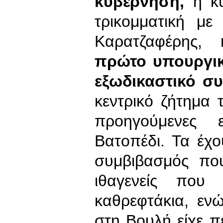
κυβέρνηση,
η κυ
τρικομματική μ
Καρατζαφέρης,
πρώτο υπουργικ
εξωδικαστικό σ
κεντρικό ζήτημα 
προηγούμενες 
Βατοπέδι. Τα έχο
συμβιβασμός που
ιθαγενείς που
καθρεφτάκια, ενώ
στη Βουλή είχε πε