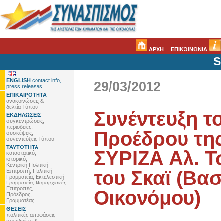
ΑΡΧΗ
ΕΠΙΚΟΙΝΩΝΙΑ
S
ENGLISH
contact info,
29/03/2012
press releases
ΕΠΙΚΑΙΡΟΤΗΤΑ
ανακοινώσεις &
δελτία Τύπου
Συνέντευξη τ
ΕΚΔΗΛΩΣΕΙΣ
συγκεντρώσεις,
περιοδείες,
Προέδρου της
συσκέψεις,
συνεντεύξεις Τύπου
ΤΑΥΤΟΤΗΤΑ
ΣΥΡΙΖΑ Αλ. Τ
καταστατικό,
ιστορικό,
Κεντρική Πολιτική
του Σκαϊ (Βασ
Επιτροπή, Πολιτική
Γραμματεία, Εκτελεστική
Γραμματεία, Νομαρχιακές
Επιτροπές,
Οικονόμου)
Πρόεδρος,
Γραμματέας
ΘΕΣΕΙΣ
πολιτικές αποφάσεις
συνεδρίων &