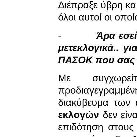
Διέπραξε ύβρη και
όλοι αυτοί οι οπο
-
Άρα εσεί
μετεκλογικά.. γ
ΠΑΣΟΚ που σας
Με συγχωρε
προδιαγεγραμμένη 
διακύβευμα των
εκλογών
δεν είν
επιδότηση στους