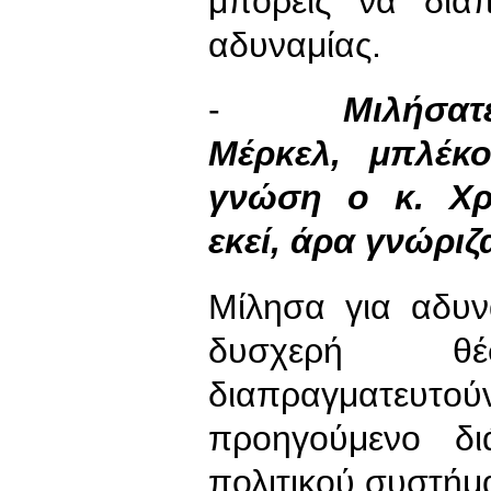
μπορείς να διαπ
αδυναμίας.
-
Μιλήσατε
Μέρκελ, μπλέκ
γνώση ο κ. Χρι
εκεί, άρα γνώριζ
Μίλησα για αδυν
δυσχερή θέ
διαπραγματευτο
προηγούμενο δ
πολιτικού συστήμ