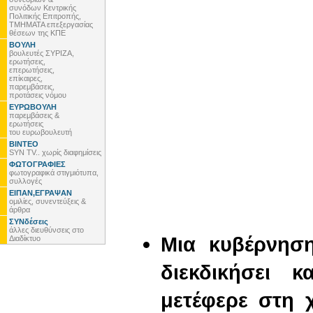
συνόδων Κεντρικής
Πολιτικής Επιτροπής,
ΤΜΗΜΑΤΑ επεξεργασίας
θέσεων της ΚΠΕ
ΒΟΥΛΗ
βουλευτές ΣΥΡΙΖΑ,
ερωτήσεις,
επερωτήσεις,
επίκαιρες,
παρεμβάσεις,
προτάσεις νόμου
ΕΥΡΩΒΟΥΛΗ
παρεμβάσεις &
ερωτήσεις
του ευρωβουλευτή
ΒΙΝΤΕΟ
SYN TV.. χωρίς διαφημίσεις
ΦΩΤΟΓΡΑΦΙΕΣ
φωτογραφικά στιγμιότυπα,
συλλογές
ΕΙΠΑΝ,ΕΓΡΑΨΑΝ
ομιλίες, συνεντεύξεις &
άρθρα
ΣΥΝδέσεις
άλλες διευθύνσεις στο
Μια κυβέρνηση
Διαδίκτυο
διεκδικήσει 
μετέφερε στη 