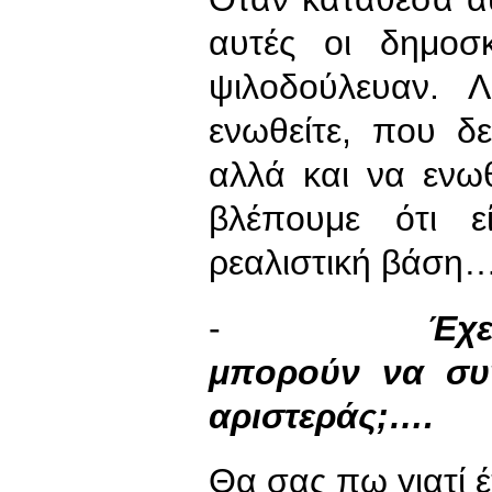
αυτές οι δημοσκ
ψιλοδούλευαν. 
ενωθείτε, που δε
αλλά και να ενω
βλέπουμε ότι ε
ρεαλιστική βάση
-
Έχε
μπορούν να συ
αριστεράς;….
Θα σας πω γιατί έ