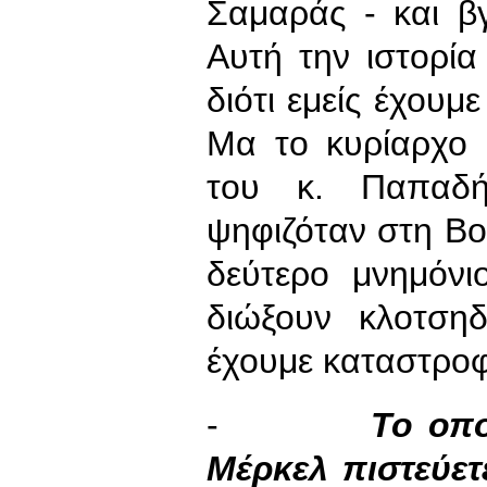
Σαμαράς - και βγα
Αυτή την ιστορία
διότι εμείς έχουμ
Μα το κυρίαρχο 
του κ. Παπαδ
ψηφιζόταν στη Βο
δεύτερο μνημόνι
διώξουν κλοτση
έχουμε καταστροφ
-
Το οπ
Μέρκελ πιστεύετ