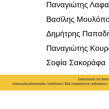
Παναγιώτης Λαφα
Βασίλης Μουλόπ
Δημήτρης Παπαδ
Παναγιώτης Κου
Σοφία Σακοράφα
Συνασπισμός της Αριστ
επικοινωνία-πληροφορίες
|
αναζήτηση
|
RSS
|
επικαιρότητα
|
εκδηλώσεις
|