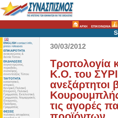
ΑΡΧΗ
ΕΠΙΚΟΙΝΩΝΙΑ
S
ENGLISH
contact info,
30/03/2012
press releases
ΕΠΙΚΑΙΡΟΤΗΤΑ
ανακοινώσεις &
δελτία Τύπου
Τροπολογία κ
ΕΚΔΗΛΩΣΕΙΣ
συγκεντρώσεις,
περιοδείες,
Κ.Ο. του ΣΥΡΙ
συσκέψεις,
συνεντεύξεις Τύπου
ΤΑΥΤΟΤΗΤΑ
ανεξάρτητοι 
καταστατικό,
ιστορικό,
Κεντρική Πολιτική
Κουρουμπλής 
Επιτροπή, Πολιτική
Γραμματεία, Εκτελεστική
Γραμματεία, Νομαρχιακές
Επιτροπές,
τις αγορές 
Πρόεδρος,
Γραμματέας
ΘΕΣΕΙΣ
προϊόντων
πολιτικές αποφάσεις
συνεδρίων &