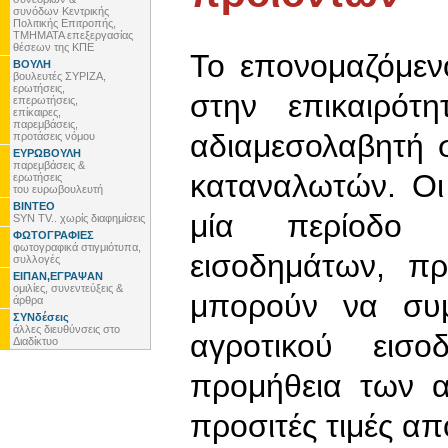
συνόδων Κεντρικής
Πολιτικής Επιτροπής,
ΤΜΗΜΑΤΑ επεξεργασίας
θέσεων της ΚΠΕ
Το επονομαζόμεν
ΒΟΥΛΗ
βουλευτές ΣΥΡΙΖΑ,
ερωτήσεις,
στην επικαιρότ
επερωτήσεις,
επίκαιρες,
παρεμβάσεις,
αδιαμεσολαβητή 
προτάσεις νόμου
ΕΥΡΩΒΟΥΛΗ
παρεμβάσεις &
καταναλωτών. Οι
ερωτήσεις
του ευρωβουλευτή
ΒΙΝΤΕΟ
μία περίοδο 
SYN TV.. χωρίς διαφημίσεις
ΦΩΤΟΓΡΑΦΙΕΣ
φωτογραφικά στιγμιότυπα,
εισοδημάτων, π
συλλογές
ΕΙΠΑΝ,ΕΓΡΑΨΑΝ
ομιλίες, συνεντεύξεις &
μπορούν να συμ
άρθρα
ΣΥΝδέσεις
άλλες διευθύνσεις στο
αγροτικού εισ
Διαδίκτυο
προμήθεια των α
προσιτές τιμές α