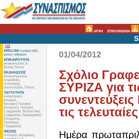
ΑΡΧΗ
ΕΠΙΚΟΙΝΩΝΙΑ
S
ENGLISH
contact info,
01/04/2012
press releases
ΕΠΙΚΑΙΡΟΤΗΤΑ
ανακοινώσεις &
δελτία Τύπου
Σχόλιο Γραφε
ΕΚΔΗΛΩΣΕΙΣ
συγκεντρώσεις,
περιοδείες,
ΣΥΡΙΖΑ για τι
συσκέψεις,
συνεντεύξεις Τύπου
ΤΑΥΤΟΤΗΤΑ
συνεντεύξεις 
καταστατικό,
ιστορικό,
Κεντρική Πολιτική
τις τελευταί
Επιτροπή, Πολιτική
Γραμματεία, Εκτελεστική
Γραμματεία, Νομαρχιακές
Επιτροπές,
Πρόεδρος,
Γραμματέας
Ημέρα πρωταπριλι
ΘΕΣΕΙΣ
πολιτικές αποφάσεις
συνεδρίων &