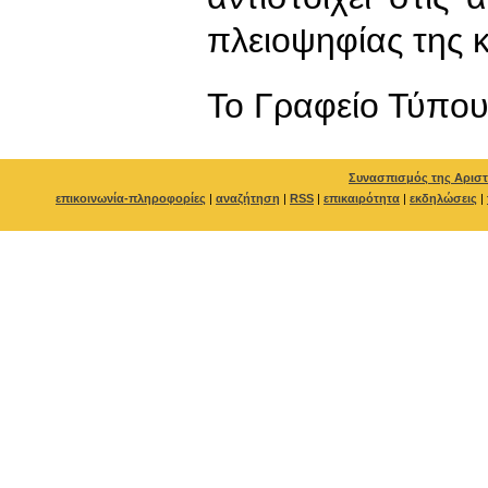
πλειοψηφίας της 
To Γραφείο Τύπο
Συνασπισμός της Αριστ
επικοινωνία-πληροφορίες
|
αναζήτηση
|
RSS
|
επικαιρότητα
|
εκδηλώσεις
|