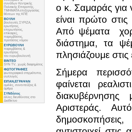
συνόδων Κεντρικής
ο κ. Σαμαράς γι
Πολιτικής Επιτροπής,
ΤΜΗΜΑΤΑ επεξεργασίας
θέσεων της ΚΠΕ
είναι πρώτο στις
ΒΟΥΛΗ
βουλευτές ΣΥΡΙΖΑ,
ερωτήσεις,
Από ψέματα χορ
επερωτήσεις,
επίκαιρες,
παρεμβάσεις,
διάστημα, τα ψ
προτάσεις νόμου
ΕΥΡΩΒΟΥΛΗ
παρεμβάσεις &
πλησιάζουμε στις 
ερωτήσεις
του ευρωβουλευτή
ΒΙΝΤΕΟ
SYN TV.. χωρίς διαφημίσεις
Σήμερα περισσ
ΦΩΤΟΓΡΑΦΙΕΣ
φωτογραφικά στιγμιότυπα,
συλλογές
φαίνεται ρεαλισ
ΕΙΠΑΝ,ΕΓΡΑΨΑΝ
ομιλίες, συνεντεύξεις &
άρθρα
διακυβέρνησης 
ΣΥΝδέσεις
άλλες διευθύνσεις στο
Διαδίκτυο
Αριστεράς. Αυ
δημοσκοπήσεις
αντιστοιχεί στις 