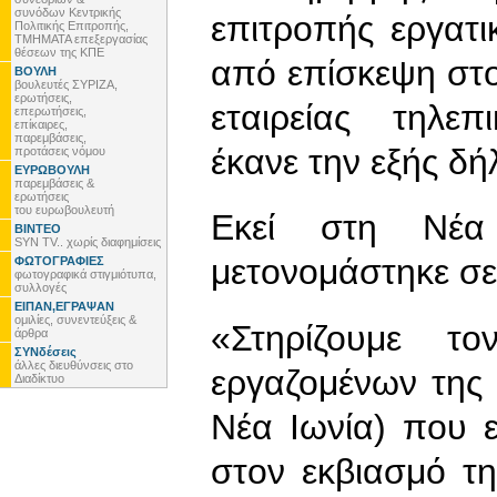
συνόδων Κεντρικής
επιτροπής εργατι
Πολιτικής Επιτροπής,
ΤΜΗΜΑΤΑ επεξεργασίας
θέσεων της ΚΠΕ
από επίσκεψη στ
ΒΟΥΛΗ
βουλευτές ΣΥΡΙΖΑ,
ερωτήσεις,
εταιρείας τηλε
επερωτήσεις,
επίκαιρες,
παρεμβάσεις,
έκανε την εξής δ
προτάσεις νόμου
ΕΥΡΩΒΟΥΛΗ
παρεμβάσεις &
ερωτήσεις
του ευρωβουλευτή
Εκεί στη Νέα
ΒΙΝΤΕΟ
SYN TV.. χωρίς διαφημίσεις
μετονομάστηκε σε
ΦΩΤΟΓΡΑΦΙΕΣ
φωτογραφικά στιγμιότυπα,
συλλογές
ΕΙΠΑΝ,ΕΓΡΑΨΑΝ
ομιλίες, συνεντεύξεις &
«Στηρίζουμε 
άρθρα
ΣΥΝδέσεις
άλλες διευθύνσεις στο
εργαζομένων της
Διαδίκτυο
Νέα Ιωνία) που 
στον εκβιασμό τ