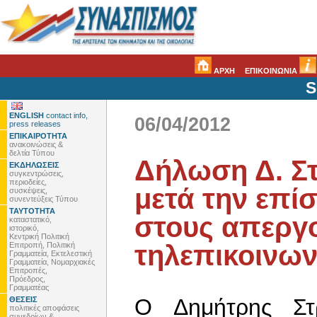
ΑΡΧΗ
ΕΠΙΚΟΙΝΩΝΙΑ
S
ENGLISH
contact info,
06/04/2012
press releases
ΕΠΙΚΑΙΡΟΤΗΤΑ
ανακοινώσεις &
δελτία Τύπου
Δήλωση Δ. Σ
ΕΚΔΗΛΩΣΕΙΣ
συγκεντρώσεις,
περιοδείες,
μετά την επί
συσκέψεις,
συνεντεύξεις Τύπου
ΤΑΥΤΟΤΗΤΑ
στους απεργο
καταστατικό,
ιστορικό,
Κεντρική Πολιτική
τηλεπικοινων
Επιτροπή, Πολιτική
Γραμματεία, Εκτελεστική
Γραμματεία, Νομαρχιακές
Επιτροπές,
Πρόεδρος,
Γραμματέας
O Δημήτρης Στ
ΘΕΣΕΙΣ
πολιτικές αποφάσεις
συνεδρίων &