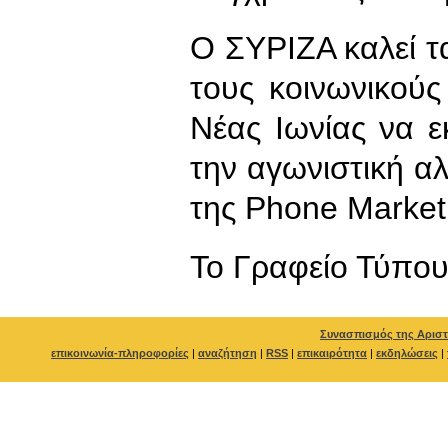
Ο ΣΥΡΙΖΑ καλεί τ
τους κοινωνικούς
Νέας Ιωνίας να 
την αγωνιστική α
της Phone Market
To Γραφείο Τύπο
Συνασπισμός της Αριστ
επικοινωνία-πληροφορίες
|
αναζήτηση
|
RSS
|
επικαιρότητα
|
εκδηλώσεις
|