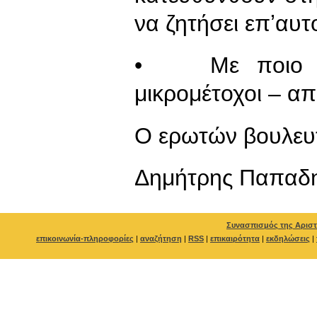
να ζητήσει επʼαυ
• Με ποιο τρ
μικρομέτοχοι – απ
Ο ερωτών βουλευ
Δημήτρης Παπαδ
Συνασπισμός της Αριστ
επικοινωνία-πληροφορίες
|
αναζήτηση
|
RSS
|
επικαιρότητα
|
εκδηλώσεις
|