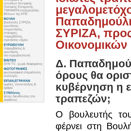
συνόδων Κεντρικής
μεγαλομετόχο
Πολιτικής Επιτροπής,
ΤΜΗΜΑΤΑ επεξεργασίας
θέσεων της ΚΠΕ
Παπαδημούλη
ΒΟΥΛΗ
βουλευτές ΣΥΡΙΖΑ,
ερωτήσεις,
ΣΥΡΙΖΑ, προ
επερωτήσεις,
επίκαιρες,
παρεμβάσεις,
προτάσεις νόμου
Οικονομικών
ΕΥΡΩΒΟΥΛΗ
παρεμβάσεις &
ερωτήσεις
του ευρωβουλευτή
Δ. Παπαδημούλ
ΒΙΝΤΕΟ
SYN TV.. χωρίς διαφημίσεις
ΦΩΤΟΓΡΑΦΙΕΣ
όρους θα ορισ
φωτογραφικά στιγμιότυπα,
συλλογές
ΕΙΠΑΝ,ΕΓΡΑΨΑΝ
κυβέρνηση η 
ομιλίες, συνεντεύξεις &
άρθρα
ΣΥΝδέσεις
τραπεζών;
άλλες διευθύνσεις στο
Διαδίκτυο
Ο βουλευτής τ
φέρνει στη Βουλ