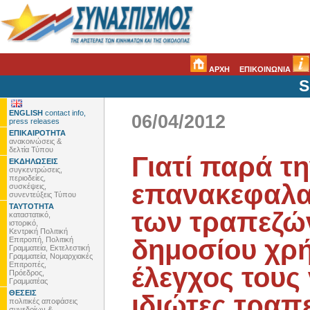
ΑΡΧΗ
ΕΠΙΚΟΙΝΩΝΙΑ
S
ENGLISH
contact info,
06/04/2012
press releases
ΕΠΙΚΑΙΡΟΤΗΤΑ
ανακοινώσεις &
δελτία Τύπου
Γιατί παρά τ
ΕΚΔΗΛΩΣΕΙΣ
συγκεντρώσεις,
περιοδείες,
επανακεφαλα
συσκέψεις,
συνεντεύξεις Τύπου
ΤΑΥΤΟΤΗΤΑ
των τραπεζών
καταστατικό,
ιστορικό,
Κεντρική Πολιτική
δημοσίου χρ
Επιτροπή, Πολιτική
Γραμματεία, Εκτελεστική
Γραμματεία, Νομαρχιακές
Επιτροπές,
έλεγχος τους
Πρόεδρος,
Γραμματέας
ΘΕΣΕΙΣ
ιδιώτες τραπε
πολιτικές αποφάσεις
συνεδρίων &