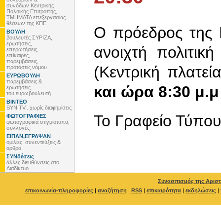
συνόδων Κεντρικής
Πολιτικής Επιτροπής,
ΤΜΗΜΑΤΑ επεξεργασίας
θέσεων της ΚΠΕ
Ο πρόεδρος της 
ΒΟΥΛΗ
βουλευτές ΣΥΡΙΖΑ,
ερωτήσεις,
ανοιχτή πολιτικ
επερωτήσεις,
επίκαιρες,
παρεμβάσεις,
(Κεντρική πλατεί
προτάσεις νόμου
ΕΥΡΩΒΟΥΛΗ
παρεμβάσεις &
και ώρα 8:30 μ.μ
ερωτήσεις
του ευρωβουλευτή
ΒΙΝΤΕΟ
SYN TV.. χωρίς διαφημίσεις
To Γραφείο Τύπο
ΦΩΤΟΓΡΑΦΙΕΣ
φωτογραφικά στιγμιότυπα,
συλλογές
ΕΙΠΑΝ,ΕΓΡΑΨΑΝ
ομιλίες, συνεντεύξεις &
άρθρα
ΣΥΝδέσεις
άλλες διευθύνσεις στο
Διαδίκτυο
Συνασπισμός της Αριστ
επικοινωνία-πληροφορίες
|
αναζήτηση
|
RSS
|
επικαιρότητα
|
εκδηλώσεις
|