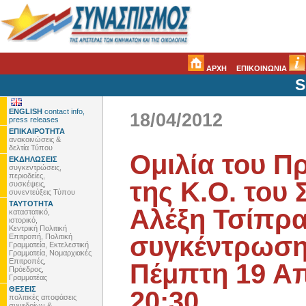
ΑΡΧΗ
ΕΠΙΚΟΙΝΩΝΙΑ
S
ENGLISH
contact info,
18/04/2012
press releases
ΕΠΙΚΑΙΡΟΤΗΤΑ
ανακοινώσεις &
δελτία Τύπου
Ομιλία του Π
ΕΚΔΗΛΩΣΕΙΣ
συγκεντρώσεις,
περιοδείες,
της Κ.Ο. του 
συσκέψεις,
συνεντεύξεις Τύπου
ΤΑΥΤΟΤΗΤΑ
Αλέξη Τσίπρα
καταστατικό,
ιστορικό,
Κεντρική Πολιτική
συγκέντρωση
Επιτροπή, Πολιτική
Γραμματεία, Εκτελεστική
Γραμματεία, Νομαρχιακές
Επιτροπές,
Πέμπτη 19 Απ
Πρόεδρος,
Γραμματέας
ΘΕΣΕΙΣ
20:30
πολιτικές αποφάσεις
συνεδρίων &