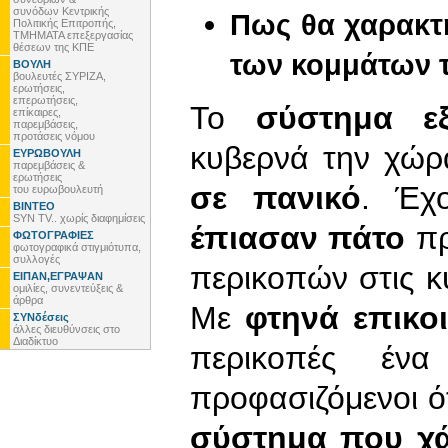
συνόδων Κεντρικής
Πως θα χαρακτη
Πολιτικής Επιτροπής,
ΤΜΗΜΑΤΑ επεξεργασίας
θέσεων της ΚΠΕ
των κομμάτων 
ΒΟΥΛΗ
βουλευτές ΣΥΡΙΖΑ,
ερωτήσεις,
επερωτήσεις,
Το
σύστημα εξ
επίκαιρες,
παρεμβάσεις,
προτάσεις νόμου
κυβερνά την χώρ
ΕΥΡΩΒΟΥΛΗ
παρεμβάσεις &
ερωτήσεις
σε πανικό
. Έχ
του ευρωβουλευτή
ΒΙΝΤΕΟ
SYN TV.. χωρίς διαφημίσεις
έπιασαν πάτο
πρ
ΦΩΤΟΓΡΑΦΙΕΣ
φωτογραφικά στιγμιότυπα,
συλλογές
περικοπών στις κύ
ΕΙΠΑΝ,ΕΓΡΑΨΑΝ
ομιλίες, συνεντεύξεις &
άρθρα
Με
φτηνά επικο
ΣΥΝδέσεις
άλλες διευθύνσεις στο
Διαδίκτυο
περικοπές ένα
προφασιζόμενοι ό
σύστημα που χάλ