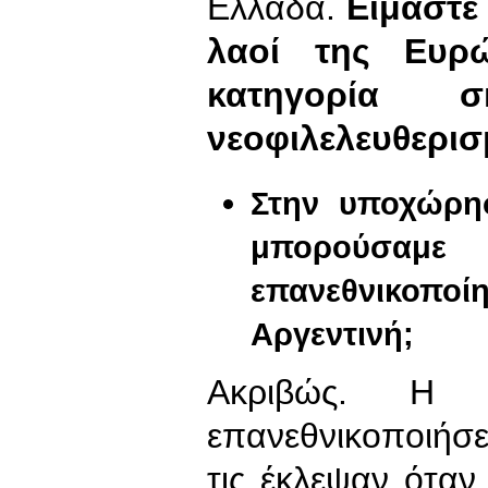
Ελλάδα.
Είμαστε 
λαοί της Ευρ
κατηγορία
νεοφιλελευθερισ
Στην υποχώρησ
μπορούσα
επανεθνικοπ
Αργεντινή;
Ακριβώς. Η 
επανεθνικοποιήσε
τις έκλεψαν ότα