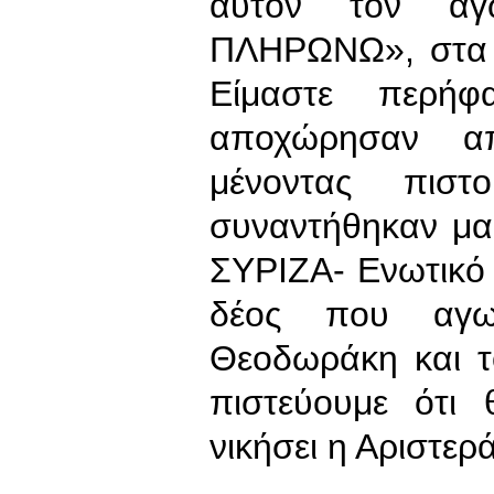
αυτόν τον αγ
ΠΛΗΡΩΝΩ», στα κ
Είμαστε περήφ
αποχώρησαν απ
μένοντας πιστ
συναντήθηκαν μα
ΣΥΡΙΖΑ- Ενωτικό
δέος που αγω
Θεοδωράκη και τ
πιστεύουμε ότι 
νικήσει η Αριστερά