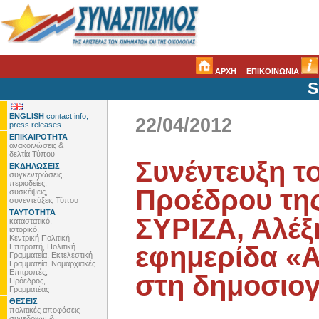
ΑΡΧΗ
ΕΠΙΚΟΙΝΩΝΙΑ
S
ENGLISH
contact info,
22/04/2012
press releases
ΕΠΙΚΑΙΡΟΤΗΤΑ
ανακοινώσεις &
δελτία Τύπου
Συνέντευξη τ
ΕΚΔΗΛΩΣΕΙΣ
συγκεντρώσεις,
περιοδείες,
Προέδρου τη
συσκέψεις,
συνεντεύξεις Τύπου
ΤΑΥΤΟΤΗΤΑ
ΣΥΡΙΖΑ, Αλέξ
καταστατικό,
ιστορικό,
Κεντρική Πολιτική
εφημερίδα «
Επιτροπή, Πολιτική
Γραμματεία, Εκτελεστική
Γραμματεία, Νομαρχιακές
Επιτροπές,
στη δημοσιο
Πρόεδρος,
Γραμματέας
ΘΕΣΕΙΣ
πολιτικές αποφάσεις
συνεδρίων &