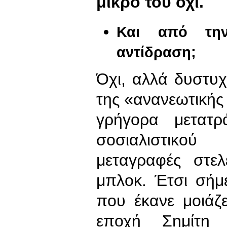
μικρό του όχι.
Και από την
αντίδραση;
Όχι, αλλά δυστυ
της «ανανεωτικής
γρήγορα μετατ
σοσιαλιστικο
μεταγραφές στε
μπλοκ. Έτσι σήμ
που έκανε μοιάζε
εποχή Σημίτ