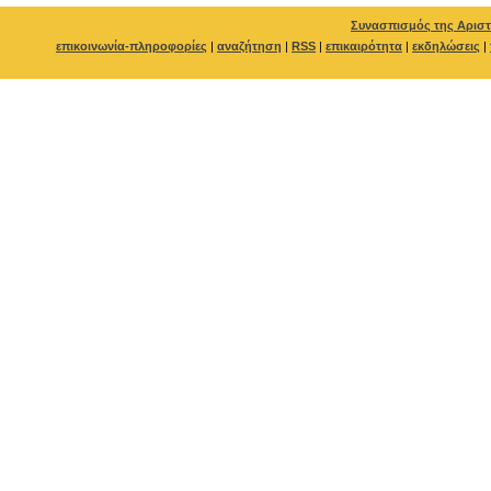
Συνασπισμός της Αριστ
επικοινωνία-πληροφορίες
|
αναζήτηση
|
RSS
|
επικαιρότητα
|
εκδηλώσεις
|