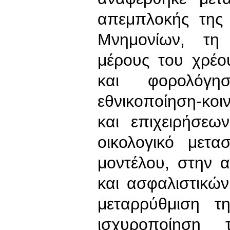
απεμπλοκής της
Μνημονίων, τη
μέρους του χρέου
και φορολόγ
εθνικοποίηση-κ
και επιχειρήσεω
οικολογικό μετα
μοντέλου, στην 
και ασφαλιστικώ
μεταρρύθμιση τ
ισχυροποίηση 