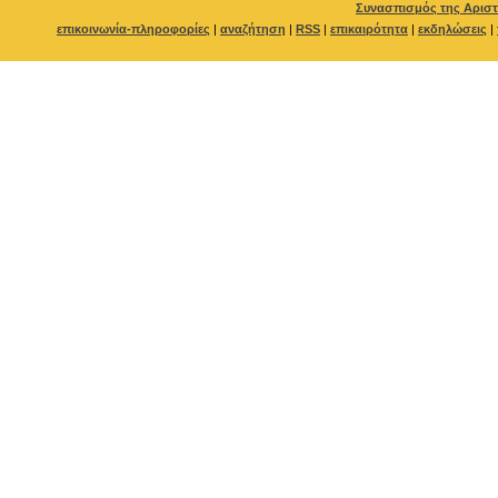
Συνασπισμός της Αριστ
επικοινωνία-πληροφορίες
|
αναζήτηση
|
RSS
|
επικαιρότητα
|
εκδηλώσεις
|