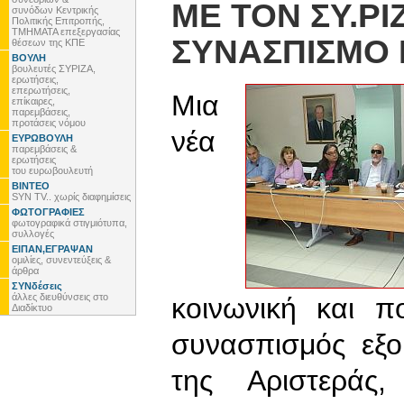
ΜΕ ΤΟΝ ΣΥ.ΡΙ
συνόδων Κεντρικής
Πολιτικής Επιτροπής,
ΤΜΗΜΑΤΑ επεξεργασίας
ΣΥΝΑΣΠΙΣΜΟ 
θέσεων της ΚΠΕ
ΒΟΥΛΗ
βουλευτές ΣΥΡΙΖΑ,
ερωτήσεις,
επερωτήσεις,
Μια
επίκαιρες,
παρεμβάσεις,
προτάσεις νόμου
νέα
ΕΥΡΩΒΟΥΛΗ
παρεμβάσεις &
ερωτήσεις
του ευρωβουλευτή
ΒΙΝΤΕΟ
SYN TV.. χωρίς διαφημίσεις
ΦΩΤΟΓΡΑΦΙΕΣ
φωτογραφικά στιγμιότυπα,
συλλογές
ΕΙΠΑΝ,ΕΓΡΑΨΑΝ
ομιλίες, συνεντεύξεις &
άρθρα
ΣΥΝδέσεις
άλλες διευθύνσεις στο
κοινωνική και π
Διαδίκτυο
συνασπισμός εξο
της Αριστεράς