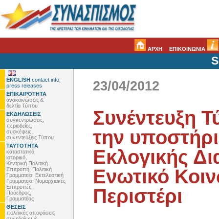
ΑΡΧΗ
ΕΠΙΚΟΙΝΩΝΙΑ
S
ENGLISH
contact info,
23/04/2012
press releases
ΕΠΙΚΑΙΡΟΤΗΤΑ
ανακοινώσεις &
δελτία Τύπου
Συνέντευξη Τ
ΕΚΔΗΛΩΣΕΙΣ
συγκεντρώσεις,
περιοδείες,
την υποστήρι
συσκέψεις,
συνεντεύξεις Τύπου
ΤΑΥΤΟΤΗΤΑ
Εκλογικής Δι
καταστατικό,
ιστορικό,
Κεντρική Πολιτική
Ενωτικό Κοι
Επιτροπή, Πολιτική
Γραμματεία, Εκτελεστική
Γραμματεία, Νομαρχιακές
Επιτροπές,
Περιστέρι
Πρόεδρος,
Γραμματέας
ΘΕΣΕΙΣ
πολιτικές αποφάσεις
συνεδρίων &