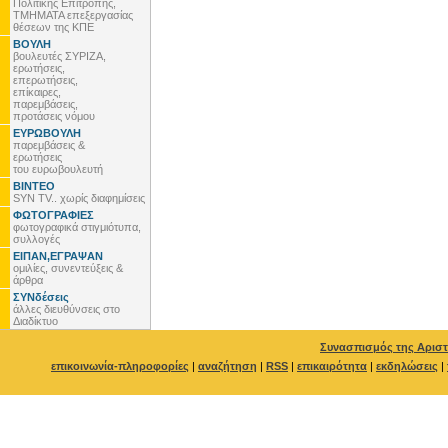
Πολιτικής Επιτροπής,
ΤΜΗΜΑΤΑ επεξεργασίας
θέσεων της ΚΠΕ
ΒΟΥΛΗ
βουλευτές ΣΥΡΙΖΑ,
ερωτήσεις,
επερωτήσεις,
επίκαιρες,
παρεμβάσεις,
προτάσεις νόμου
ΕΥΡΩΒΟΥΛΗ
παρεμβάσεις &
ερωτήσεις
του ευρωβουλευτή
ΒΙΝΤΕΟ
SYN TV.. χωρίς διαφημίσεις
ΦΩΤΟΓΡΑΦΙΕΣ
φωτογραφικά στιγμιότυπα,
συλλογές
ΕΙΠΑΝ,ΕΓΡΑΨΑΝ
ομιλίες, συνεντεύξεις &
άρθρα
ΣΥΝδέσεις
άλλες διευθύνσεις στο
Διαδίκτυο
Συνασπισμός της Αριστ
επικοινωνία-πληροφορίες
|
αναζήτηση
|
RSS
|
επικαιρότητα
|
εκδηλώσεις
|