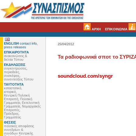
ΑΡΧΗ
ΕΠΙΚΟΙΝΩΝΙΑ
ENGLISH
contact info,
25/04/2012
press releases
ΕΠΙΚΑΙΡΟΤΗΤΑ
ανακοινώσεις &
Τα ραδιοφωνικά σποτ το ΣΥΡΙΖ
δελτία Τύπου
ΕΚΔΗΛΩΣΕΙΣ
συγκεντρώσεις,
περιοδείες,
soundcloud.com/syngr
συσκέψεις,
συνεντεύξεις Τύπου
ΤΑΥΤΟΤΗΤΑ
καταστατικό,
ιστορικό,
Κεντρική Πολιτική
Επιτροπή, Πολιτική
Γραμματεία, Εκτελεστική
Γραμματεία, Νομαρχιακές
Επιτροπές,
Πρόεδρος,
Γραμματέας
ΘΕΣΕΙΣ
πολιτικές αποφάσεις
συνεδρίων &
συνόδων Κεντρικής