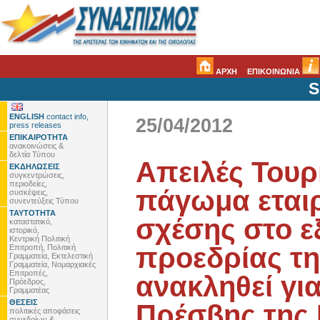
ΑΡΧΗ
ΕΠΙΚΟΙΝΩΝΙΑ
S
ENGLISH
contact info,
25/04/2012
press releases
ΕΠΙΚΑΙΡΟΤΗΤΑ
ανακοινώσεις &
δελτία Τύπου
Απειλές Τουρ
ΕΚΔΗΛΩΣΕΙΣ
συγκεντρώσεις,
περιοδείες,
πάγωμα εται
συσκέψεις,
συνεντεύξεις Τύπου
ΤΑΥΤΟΤΗΤΑ
σχέσης στο ε
καταστατικό,
ιστορικό,
Κεντρική Πολιτική
προεδρίας τη
Επιτροπή, Πολιτική
Γραμματεία, Εκτελεστική
Γραμματεία, Νομαρχιακές
Επιτροπές,
ανακληθεί γι
Πρόεδρος,
Γραμματέας
ΘΕΣΕΙΣ
Πρέσβης της 
πολιτικές αποφάσεις
συνεδρίων &