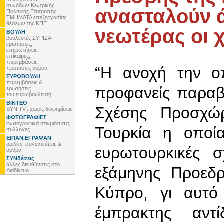
συνόδων Κεντρικής
ανασταλούν ά
Πολιτικής Επιτροπής,
ΤΜΗΜΑΤΑ επεξεργασίας
θέσεων της ΚΠΕ
νεωτέρας οι 
ΒΟΥΛΗ
βουλευτές ΣΥΡΙΖΑ,
ερωτήσεις,
επερωτήσεις,
επίκαιρες,
παρεμβάσεις,
“Η ανοχή την οπ
προτάσεις νόμου
ΕΥΡΩΒΟΥΛΗ
παρεμβάσεις &
προφανείς παραβ
ερωτήσεις
του ευρωβουλευτή
ΒΙΝΤΕΟ
Σχέσης Προσχώρ
SYN TV.. χωρίς διαφημίσεις
ΦΩΤΟΓΡΑΦΙΕΣ
φωτογραφικά στιγμιότυπα,
Τουρκία η οποία
συλλογές
ΕΙΠΑΝ,ΕΓΡΑΨΑΝ
ομιλίες, συνεντεύξεις &
ευρωτουρκικές σ
άρθρα
ΣΥΝδέσεις
άλλες διευθύνσεις στο
εξάμηνης Προεδ
Διαδίκτυο
Κύπρο, γι αυτό
έμπρακτης αντ