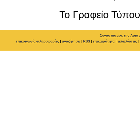
To Γραφείο Τύπο
Συνασπισμός της Αριστ
επικοινωνία-πληροφορίες
|
αναζήτηση
|
RSS
|
επικαιρότητα
|
εκδηλώσεις
|