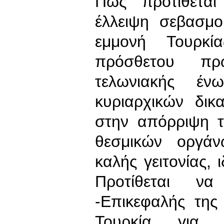
Πως προτίθεται
έλλειψη σεβασμ
εμμονή Τουρκ
πρόσθετου πρ
τελωνιακής έ
κυριαρχικών δικ
στην απόρριψη 
θεσμικών οργάν
καλής γειτονίας, 
Προτίθεται ν
-Επικεφαλής της
Τουρκία για «