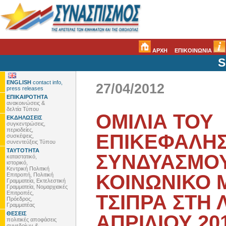
ΑΡΧΗ
ΕΠΙΚΟΙΝΩΝΙΑ
S
ENGLISH
contact info,
27/04/2012
press releases
ΕΠΙΚΑΙΡΟΤΗΤΑ
ανακοινώσεις &
δελτία Τύπου
ΟΜΙΛΙΑ ΤΟΥ
ΕΚΔΗΛΩΣΕΙΣ
συγκεντρώσεις,
περιοδείες,
ΕΠΙΚΕΦΑΛΗΣ
συσκέψεις,
συνεντεύξεις Τύπου
ΤΑΥΤΟΤΗΤΑ
ΣΥΝΔΥΑΣΜΟΥ
καταστατικό,
ιστορικό,
Κεντρική Πολιτική
ΚΟΙΝΩΝΙΚΟ 
Επιτροπή, Πολιτική
Γραμματεία, Εκτελεστική
Γραμματεία, Νομαρχιακές
Επιτροπές,
ΤΣΙΠΡΑ ΣΤΗ 
Πρόεδρος,
Γραμματέας
ΘΕΣΕΙΣ
ΑΠΡΙΛΙΟΥ 2012
πολιτικές αποφάσεις
συνεδρίων &