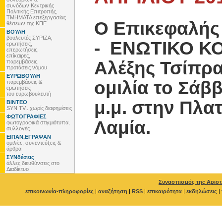
συνόδων Κεντρικής
Πολιτικής Επιτροπής,
ΤΜΗΜΑΤΑ επεξεργασίας
Ο Επικεφαλής
θέσεων της ΚΠΕ
ΒΟΥΛΗ
βουλευτές ΣΥΡΙΖΑ,
- ΕΝΩΤΙΚΟ Κ
ερωτήσεις,
επερωτήσεις,
επίκαιρες,
Αλέξης Τσίπρ
παρεμβάσεις,
προτάσεις νόμου
ΕΥΡΩΒΟΥΛΗ
ομιλία το Σάββ
παρεμβάσεις &
ερωτήσεις
του ευρωβουλευτή
μ.μ. στην Πλα
ΒΙΝΤΕΟ
SYN TV.. χωρίς διαφημίσεις
ΦΩΤΟΓΡΑΦΙΕΣ
Λαμία
.
φωτογραφικά στιγμιότυπα,
συλλογές
ΕΙΠΑΝ,ΕΓΡΑΨΑΝ
ομιλίες, συνεντεύξεις &
άρθρα
ΣΥΝδέσεις
άλλες διευθύνσεις στο
Διαδίκτυο
Συνασπισμός της Αριστ
επικοινωνία-πληροφορίες
|
αναζήτηση
|
RSS
|
επικαιρότητα
|
εκδηλώσεις
|