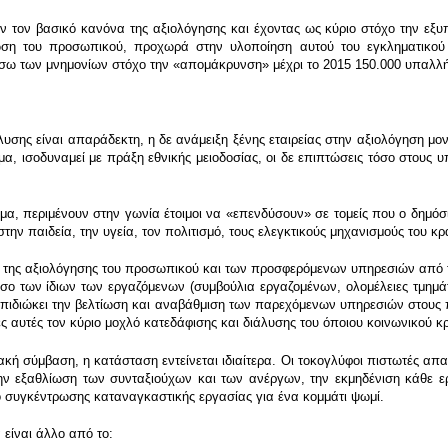
ν τον βασικό κανόνα της αξιολόγησης και έχοντας ως κύριο στόχο την εξ
ωση του προσωπικού, προχωρά στην υλοποίηση αυτού του εγκληματικού 
έσω των μνημονίων στόχο την «απομάκρυνση» μέχρι το 2015 150.000 υπαλλή
υσης είναι απαράδεκτη, η δε ανάμειξη ξένης εταιρείας στην αξιολόγηση μ
γμα, ισοδυναμεί με πράξη εθνικής μειοδοσίας, οι δε επιπτώσεις τόσο στου
μα, περιμένουν στην γωνία έτοιμοι να «επενδύσουν» σε τομείς που ο δημόσ
στην παιδεία, την υγεία, τον πολιτισμό, τους ελεγκτικούς μηχανισμούς του κ
έα της αξιολόγησης του προσωπικού και των προσφερόμενων υπηρεσιών από τ
τόσο των ίδιων των εργαζόμενων (συμβούλια εργαζομένων, ολομέλειες τμημά
διώκει την βελτίωση και αναβάθμιση των παρεχόμενων υπηρεσιών στους πολ
ες αυτές τον κύριο μοχλό κατεδάφισης και διάλυσης του όποιου κοινωνικού κρ
κή σύμβαση, η κατάσταση εντείνεται ιδιαίτερα. Οι τοκογλύφοι πιστωτές απα
την εξαθλίωση των συνταξιούχων και των ανέργων, την εκμηδένιση κάθε ε
ο συγκέντρωσης καταναγκαστικής εργασίας για ένα κομμάτι ψωμί.
είναι άλλο από το: