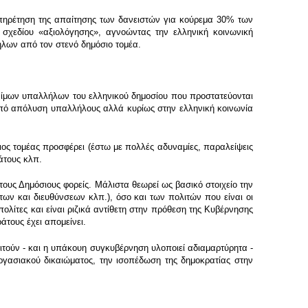
υπηρέτηση της απαίτησης των δανειστών για κούρεμα 30% των
σχεδίου «αξιολόγησης», αγνοώντας την ελληνική κοινωνική
λων από τον στενό δημόσιο τομέα.
ονίμων υπαλλήλων του ελληνικού δημοσίου που προστατεύονται
ς υπό απόλυση υπαλλήλους αλλά κυρίως στην ελληνική κοινωνία
ιος τομέας προσφέρει (έστω με πολλές αδυναμίες, παραλείψεις
ράτους κλπ.
ους Δημόσιους φορείς. Μάλιστα θεωρεί ως βασικό στοιχείο την
των και διευθύνσεων κλπ.), όσο και των πολιτών που είναι οι
ίτες και είναι ριζικά αντίθετη στην πρόθεση της Κυβέρνησης
άτους έχει απομείνει.
ιτούν - και η υπάκουη συγκυβέρνηση υλοποιεί αδιαμαρτύρητα -
ργασιακού δικαιώματος, την ισοπέδωση της δημοκρατίας στην