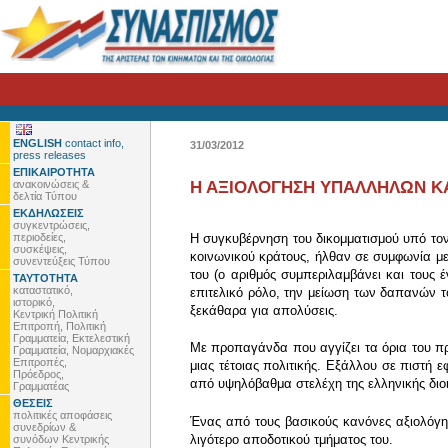
ENGLISH
contact info,
31/03/2012
press releases
ΕΠΙΚΑΙΡΟΤΗΤΑ
ανακοινώσεις &
Η ΑΞΙΟΛΟΓΗΣΗ ΥΠΑΛΛΗΛΩΝ ΚΑΙ
δελτία Τύπου
ΕΚΔΗΛΩΣΕΙΣ
συγκεντρώσεις,
περιοδείες,
Η συγκυβέρνηση του δικομματισμού υπό τον
συσκέψεις,
κοινωνικού κράτους, ήλθαν σε συμφωνία με
συνεντεύξεις Τύπου
του (ο αριθμός συμπεριλαμβάνει και τους 
ΤΑΥΤΟΤΗΤΑ
καταστατικό,
επιτελικό ρόλο, την μείωση των δαπανών 
ιστορικό,
ξεκάθαρα για απολύσεις.
Κεντρική Πολιτική
Επιτροπή, Πολιτική
Γραμματεία, Εκτελεστική
Με προπαγάνδα που αγγίζει τα όρια του π
Γραμματεία, Νομαρχιακές
Επιτροπές,
μιας τέτοιας πολιτικής. Εξάλλου σε πιστή
Πρόεδρος,
από υψηλόβαθμα στελέχη της ελληνικής διοικ
Γραμματέας
ΘΕΣΕΙΣ
πολιτικές αποφάσεις
Ένας από τους βασικούς κανόνες αξιολόγ
συνεδρίων &
λιγότερο αποδοτικού τμήματος του.
συνόδων Κεντρικής