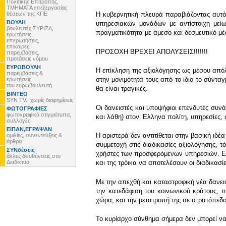
Πολιτικής Επιτροπής,
ΤΜΗΜΑΤΑ επεξεργασίας
θέσεων της ΚΠΕ
Η κυβερνητική πλευρά παραβιάζοντας αυτό
ΒΟΥΛΗ
υπηρεσιακών μονάδων με αντίστοιχη μεί
βουλευτές ΣΥΡΙΖΑ,
πραγματικότητα με άμεσο και δεσμευτικό μ
ερωτήσεις,
επερωτήσεις,
επίκαιρες,
ΠΡΟΣΟΧΗ ΒΡΕΧΕΙ ΑΠΟΛΥΣΕΙΣ!!!!!!!
παρεμβάσεις,
προτάσεις νόμου
ΕΥΡΩΒΟΥΛΗ
Η επίκληση της αξιολόγησης ως μέσου απόλ
παρεμβάσεις &
στην μονιμότητά τους από το ίδιο το σύντα
ερωτήσεις
του ευρωβουλευτή
θα είναι τραγικές.
ΒΙΝΤΕΟ
SYN TV.. χωρίς διαφημίσεις
Οι δανειστές και υποψήφιοι επενδυτές συνά
ΦΩΤΟΓΡΑΦΙΕΣ
φωτογραφικά στιγμιότυπα,
και λάθη) στον ʽΕλληνα πολίτη, υπηρεσίες, 
συλλογές
ΕΙΠΑΝ,ΕΓΡΑΨΑΝ
Η αριστερά δεν αντιτίθεται στην βασική ιδ
ομιλίες, συνεντεύξεις &
άρθρα
συμμετοχή στις διαδικασίες αξιολόγησης, 
ΣΥΝδέσεις
χρήστες των προσφερόμενων υπηρεσιών. Επι
άλλες διευθύνσεις στο
Διαδίκτυο
και της τρόικα να αποτελέσουν οι διαδικασί
Με την απεχθή και καταστροφική νέα δανεια
την κατεδάφιση του κοινωνικού κράτους, 
χώρα, και την μετατροπή της σε στρατόπεδ
Το κυρίαρχο σύνθημα σήμερα δεν μπορεί να 