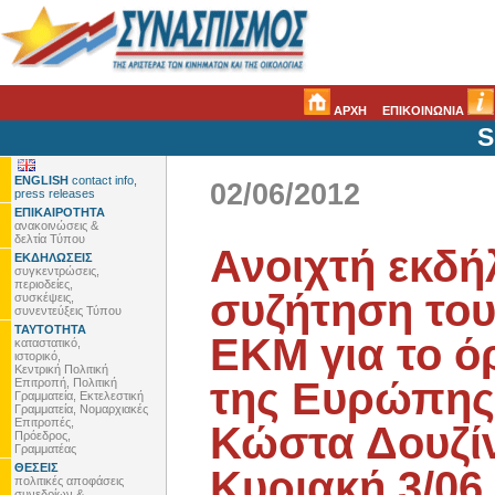
ΑΡΧΗ
ΕΠΙΚΟΙΝΩΝΙΑ
S
ENGLISH
contact info,
02/06/2012
press releases
ΕΠΙΚΑΙΡΟΤΗΤΑ
ανακοινώσεις &
δελτία Τύπου
Ανοιχτή εκδ
ΕΚΔΗΛΩΣΕΙΣ
συγκεντρώσεις,
περιοδείες,
συζήτηση του
συσκέψεις,
συνεντεύξεις Τύπου
ΤΑΥΤΟΤΗΤΑ
ΕΚΜ για το ό
καταστατικό,
ιστορικό,
Κεντρική Πολιτική
της Ευρώπης 
Επιτροπή, Πολιτική
Γραμματεία, Εκτελεστική
Γραμματεία, Νομαρχιακές
Επιτροπές,
Κώστα Δουζίν
Πρόεδρος,
Γραμματέας
ΘΕΣΕΙΣ
Κυριακή 3/06
πολιτικές αποφάσεις
συνεδρίων &