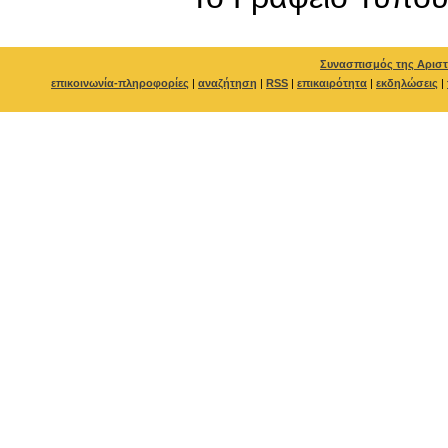
Συνασπισμός της Αριστ
επικοινωνία-πληροφορίες
|
αναζήτηση
|
RSS
|
επικαιρότητα
|
εκδηλώσεις
|