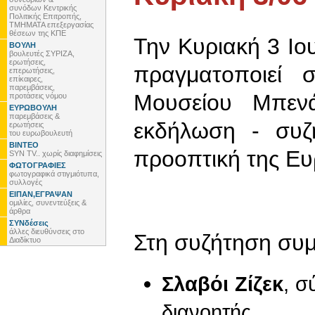
συνόδων Κεντρικής
Πολιτικής Επιτροπής,
ΤΜΗΜΑΤΑ επεξεργασίας
θέσεων της ΚΠΕ
Την Κυριακή 3 Ιο
ΒΟΥΛΗ
βουλευτές ΣΥΡΙΖΑ,
ερωτήσεις,
πραγματοποιεί 
επερωτήσεις,
επίκαιρες,
παρεμβάσεις,
Μουσείου Μπενά
προτάσεις νόμου
ΕΥΡΩΒΟΥΛΗ
παρεμβάσεις &
εκδήλωση - συζ
ερωτήσεις
του ευρωβουλευτή
ΒΙΝΤΕΟ
προοπτική της Ε
SYN TV.. χωρίς διαφημίσεις
ΦΩΤΟΓΡΑΦΙΕΣ
φωτογραφικά στιγμιότυπα,
συλλογές
ΕΙΠΑΝ,ΕΓΡΑΨΑΝ
ομιλίες, συνεντεύξεις &
άρθρα
ΣΥΝδέσεις
άλλες διευθύνσεις στο
Στη συζήτηση συμ
Διαδίκτυο
Σλαβόι Ζίζεκ
, 
διανοητής