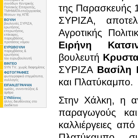
συνόδων Κεντρικής
της Παρασκευής 1
Πολιτικής Επιτροπής,
ΤΜΗΜΑΤΑ επεξεργασίας
θέσεων της ΚΠΕ
ΣΥΡΙΖΑ, αποτε
ΒΟΥΛΗ
βουλευτές ΣΥΡΙΖΑ,
ερωτήσεις,
Αγροτικής Πολιτι
επερωτήσεις,
επίκαιρες,
παρεμβάσεις,
Ειρήνη Κατσι
προτάσεις νόμου
ΕΥΡΩΒΟΥΛΗ
παρεμβάσεις &
βουλευτή
Κρυστα
ερωτήσεις
του ευρωβουλευτή
ΒΙΝΤΕΟ
ΣΥΡΙΖΑ
Βασίλη 
SYN TV.. χωρίς διαφημίσεις
ΦΩΤΟΓΡΑΦΙΕΣ
φωτογραφικά στιγμιότυπα,
και Πλατύκαμπο.
συλλογές
ΕΙΠΑΝ,ΕΓΡΑΨΑΝ
ομιλίες, συνεντεύξεις &
άρθρα
Στην Χάλκη, η α
ΣΥΝδέσεις
άλλες διευθύνσεις στο
Διαδίκτυο
παραγωγούς και
καλλιέργειες από
Πλατύκαμπο, σ