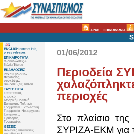
ΑΡΧΗ
ΕΠΙΚΟΙΝΩΝΙΑ
S
ENGLISH
contact info,
01/06/2012
press releases
ΕΠΙΚΑΙΡΟΤΗΤΑ
ανακοινώσεις &
δελτία Τύπου
Περιοδεία ΣΥ
ΕΚΔΗΛΩΣΕΙΣ
συγκεντρώσεις,
περιοδείες,
χαλαζόπληκτ
συσκέψεις,
συνεντεύξεις Τύπου
ΤΑΥΤΟΤΗΤΑ
περιοχές
καταστατικό,
ιστορικό,
Κεντρική Πολιτική
Επιτροπή, Πολιτική
Γραμματεία, Εκτελεστική
Γραμματεία, Νομαρχιακές
Επιτροπές,
Στο πλαίσιο της
Πρόεδρος,
Γραμματέας
ΣΥΡΙΖΑ-ΕΚΜ για τ
ΘΕΣΕΙΣ
πολιτικές αποφάσεις
συνεδρίων &