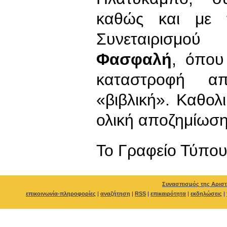
καθώς και με 
Συνεταιρισμ
Φασφαλή
, όπου
καταστροφή α
«βιβλική». Καθολ
ολική αποζημίωση 
To Γραφείο Τύπο
Συνασπισμός της Αριστ
επικοινωνία-πληροφορίες
|
αναζήτηση
|
RSS
|
επικαιρότητα
|
εκδηλώσεις
|