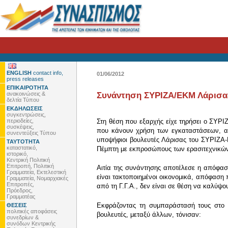
ENGLISH
contact info,
01/06/2012
press releases
ΕΠΙΚΑΙΡΟΤΗΤΑ
ανακοινώσεις &
Συνάντηση ΣΥΡΙΖΑ/ΕΚΜ Λάρισας 
δελτία Τύπου
ΕΚΔΗΛΩΣΕΙΣ
συγκεντρώσεις,
περιοδείες,
Στη θέση που εξαρχής είχε τηρήσει ο ΣΥΡΙΖ
συσκέψεις,
που κάνουν χρήση των εγκαταστάσεων, αλλ
συνεντεύξεις Τύπου
υποψήφιοι βουλευτές Λάρισας του ΣΥΡΙΖΑ
ΤΑΥΤΟΤΗΤΑ
καταστατικό,
Πέμπτη με εκπροσώπους των ερασιτεχνικώ
ιστορικό,
Κεντρική Πολιτική
Επιτροπή, Πολιτική
Αιτία της συνάντησης αποτέλεσε η απόφασ
Γραμματεία, Εκτελεστική
είναι τακτοποιημένοι οικονομικά, απόφαση
Γραμματεία, Νομαρχιακές
Επιτροπές,
από τη Γ.Γ.Α., δεν είναι σε θέση να καλύψο
Πρόεδρος,
Γραμματέας
Εκφράζοντας τη συμπαράστασή τους στο α
ΘΕΣΕΙΣ
πολιτικές αποφάσεις
βουλευτές, μεταξύ άλλων, τόνισαν:
συνεδρίων &
συνόδων Κεντρικής