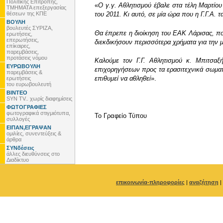
Πολιτικής Επιτροπής,
«
Ο γ.γ. Αθλητισμού έβαλε στα τέλη Μαρτίου
ΤΜΗΜΑΤΑ επεξεργασίας
θέσεων της ΚΠΕ
του 2011. Κι αυτό, σε μία ώρα που η Γ.Γ.Α.
ΒΟΥΛΗ
βουλευτές ΣΥΡΙΖΑ,
Θα έπρεπε η διοίκηση του ΕΑΚ Λάρισας, που 
ερωτήσεις,
επερωτήσεις,
διεκδικήσουν περισσότερα χρήματα για την μό
επίκαιρες,
παρεμβάσεις,
προτάσεις νόμου
Καλούμε τον Γ.Γ. Αθλητισμού κ. Μπιτσαξ
ΕΥΡΩΒΟΥΛΗ
επιχορηγήσεων προς τα ερασιτεχνικά σωματε
παρεμβάσεις &
επιθυμεί να αθληθεί
».
ερωτήσεις
του ευρωβουλευτή
ΒΙΝΤΕΟ
SYN TV.. χωρίς διαφημίσεις
ΦΩΤΟΓΡΑΦΙΕΣ
φωτογραφικά στιγμιότυπα,
To Γραφείο Τύπου
συλλογές
ΕΙΠΑΝ,ΕΓΡΑΨΑΝ
ομιλίες, συνεντεύξεις &
άρθρα
ΣΥΝδέσεις
άλλες διευθύνσεις στο
Διαδίκτυο
επικοινωνία-πληροφορίες
|
αναζήτηση
|