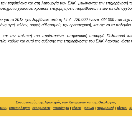
 την ταφόπλακα και στη λειτουργία των ΕΑΚ, μειώνοντας την επιχορήγησή του
 ταυτόχρονα χρωστάει κρατικές επιχορηγήσεις παρελθόντων ετών σε όλα σχεδό
για το 2012 έχει λαμβάνειν από τη Γ.Γ.Α. 720.000 έναντι 734.000 που είχε 
νη υγιή, πλέον, μορφή αθλητισμού, την ερασιτεχνική, και όχι να τα πολεμάει.
ή και την πολιτική του προϊσταμένη, υπηρεσιακή υπουργό Πολιτισμού κ
ία, καθώς και αυτό της αύξησης της επιχορήγησης του ΕΑΚ Λάρισας, ώστε ν
Συνασπισμός της Αριστεράς των Κινημάτων και της Οικολογίας
RSS
|
επικαιρότητα
|
εκδηλώσεις
|
ταυτότητα
|
θέσεις
|
βουλή
|
ευρωβουλή
|
βίντεο
|
φ