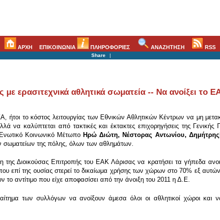
ΑΡΧΗ
ΕΠΙΚΟΙΝΩΝΙΑ
ΠΛΗΡΟΦΟΡΙΕΣ
ΑΝΑΖΗΤΗΣΗ
RSS
Share
|
με ερασιτεχνικά αθλητικά σωματεία -- Να ανοίξει το Ε
Α, ήτοι το κόστος λειτουργίας των Εθνικών Αθλητικών Κέντρων να μη μετακυ
ά να καλύπτεται από τακτικές και έκτακτες επιχορηγήσεις της Γενικής 
-Ενωτικό Κοινωνικό Μέτωπο
Ηρώ Διώτη, Νέστορας Αντωνίου, Δημήτρης
ν σωματείων της πόλης, όλων των αθλημάτων.
η της Διοικούσας Επιτροπής του ΕΑΚ Λάρισας να κρατήσει τα γήπεδα ανο
 που επί της ουσίας στερεί το δικαίωμα χρήσης των χώρων στο 70% εξ αυτώ
υν το αντίτιμο που είχε αποφασίσει από την άνοιξη του 2011 η Δ.Ε.
ίτημα των συλλόγων να ανοίξουν άμεσα όλοι οι αθλητικοί χώροι και ν