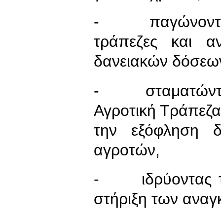
- παγώνοντας 
τράπεζες και α
δανειακών δόσεων 
- σταματώντας
Αγροτική Τράπεζα
την εξόφληση 
αγροτών,
- ιδρύοντας τρ
στήριξη των αναγ