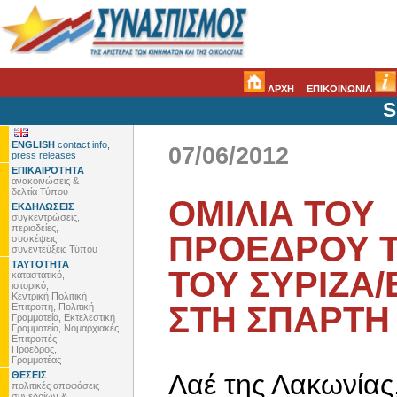
ΑΡΧΗ
ΕΠΙΚΟΙΝΩΝΙΑ
S
ENGLISH
contact info,
07/06/2012
press releases
ΕΠΙΚΑΙΡΟΤΗΤΑ
ανακοινώσεις &
δελτία Τύπου
ΟΜΙΛΙΑ ΤΟΥ
ΕΚΔΗΛΩΣΕΙΣ
συγκεντρώσεις,
περιοδείες,
ΠΡΟΕΔΡΟΥ Τ
συσκέψεις,
συνεντεύξεις Τύπου
ΤΑΥΤΟΤΗΤΑ
ΤΟΥ ΣΥΡΙΖΑ/
καταστατικό,
ιστορικό,
Κεντρική Πολιτική
ΣΤΗ ΣΠΑΡΤΗ
Επιτροπή, Πολιτική
Γραμματεία, Εκτελεστική
Γραμματεία, Νομαρχιακές
Επιτροπές,
Πρόεδρος,
Γραμματέας
Λαέ της Λακωνίας
ΘΕΣΕΙΣ
πολιτικές αποφάσεις
συνεδρίων &