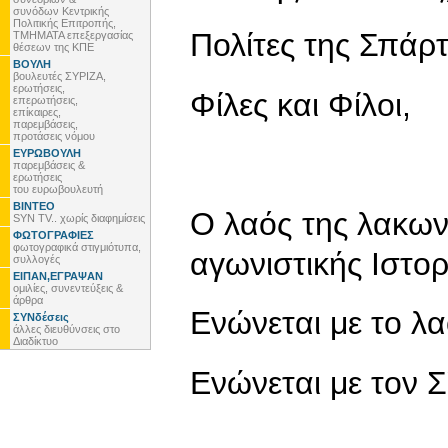
συνόδων Κεντρικής
Πολιτικής Επιτροπής,
Πολίτες της Σπάρτ
ΤΜΗΜΑΤΑ επεξεργασίας
θέσεων της ΚΠΕ
ΒΟΥΛΗ
βουλευτές ΣΥΡΙΖΑ,
ερωτήσεις,
Φίλες και Φίλοι,
επερωτήσεις,
επίκαιρες,
παρεμβάσεις,
προτάσεις νόμου
ΕΥΡΩΒΟΥΛΗ
παρεμβάσεις &
ερωτήσεις
του ευρωβουλευτή
ΒΙΝΤΕΟ
O λαός της λακωνι
SYN TV.. χωρίς διαφημίσεις
ΦΩΤΟΓΡΑΦΙΕΣ
φωτογραφικά στιγμιότυπα,
αγωνιστικής Ιστορ
συλλογές
ΕΙΠΑΝ,ΕΓΡΑΨΑΝ
ομιλίες, συνεντεύξεις &
άρθρα
Ενώνεται με το λ
ΣΥΝδέσεις
άλλες διευθύνσεις στο
Διαδίκτυο
Ενώνεται με τον