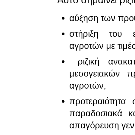
Αυτό σημαίνει ρι
αύξηση των προϋ
στήριξη του ε
αγροτών με τιμέ
ριζική ανακα
μεσογειακών π
αγροτών,
προτεραιότητα 
παραδοσιακά κα
απαγόρευση γεν