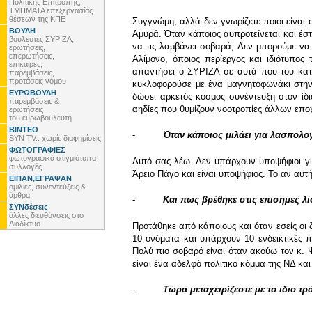
Πολιτικής Επιτροπής,
ΤΜΗΜΑΤΑ επεξεργασίας
θέσεων της ΚΠΕ
Συγγνώμη, αλλά δεν γνωρίζετε ποιοι είναι 
ΒΟΥΛΗ
Αμυρά. Όταν κάποιος αυπροτείνεται και έστ
βουλευτές ΣΥΡΙΖΑ,
να τις λαμβάνει σοβαρά; Δεν μπορούμε να 
ερωτήσεις,
επερωτήσεις,
Αλίμονο, όποιος περίεργος και ιδιότυπος
επίκαιρες,
απαντήσει ο ΣΥΡΙΖΑ σε αυτά που του κατα
παρεμβάσεις,
προτάσεις νόμου
κυκλοφορούσε με ένα μαγνητοφωνάκι στην
ΕΥΡΩΒΟΥΛΗ
δώσει αρκετός κόσμος συνέντευξη στον ίδι
παρεμβάσεις &
αηδίες που θυμίζουν νοοτροπίες άλλων επο
ερωτήσεις
του ευρωβουλευτή
ΒΙΝΤΕΟ
-
Όταν κάποιος μιλάει για λασπολογ
SYN TV.. χωρίς διαφημίσεις
ΦΩΤΟΓΡΑΦΙΕΣ
φωτογραφικά στιγμιότυπα,
Αυτό σας λέω. Δεν υπάρχουν υποψήφιοι γι
συλλογές
Άρειο Πάγο και είναι υποψήφιος. Το αν αυτ
ΕΙΠΑΝ,ΕΓΡΑΨΑΝ
ομιλίες, συνεντεύξεις &
άρθρα
-
Και πως βρέθηκε στις επίσημες λ
ΣΥΝδέσεις
άλλες διευθύνσεις στο
Διαδίκτυο
Προτάθηκε από κάποιους και όταν εσείς οι
10 ονόματα και υπάρχουν 10 ενδεικτικές πρ
Πολύ πιο σοβαρό είναι όταν ακούω τον κ. 
είναι ένα αδελφό πολιτικό κόμμα της ΝΔ και 
-
Τώρα μεταχειρίζεστε με το ίδιο τ