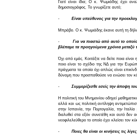
Γιατί είναι ίδια; Ο κ. Ψωμιάδης έχει 
δημοσιογράφος. Το γνωρίζετε αυτό;
-
Είναι υπεύθυνος για την προεκλογ
Μπράβο. Ο κ. Ψωμιάδης έκανε αυτή τη δήλωσ
-
Για να πιαστώ από αυτό το οποίο
βλέπαμε τα προηγούμενα χρόνια μεταξύ 
Όχι από εμάς. Κοιτάξτε να δείτε ποια είναι
ποιο είναι το σχέδιο της ΝΔ για την Ευρώπ
πράγματα τα οποία όχι απλώς είναι επικίν
δύναμη που προσπαθούσε να ενώσει τον κ
-
Συμμερίζεσθε εσείς την άποψη το
Η πολιτική του Μνημονίου οδηγεί μαθηματι
αλλά και ως πολιτική αντίληψη αντιμετώπισ
στην Ισπανία, την Πορτογαλία, την Ιταλία
διαλυθεί στα εξόν συνετέθη και αυτό δεν 
νεοφιλελεύθερο το οποίο έχει κλείσει τον κ
-
Ποιες θα είναι οι κινήσεις τις λίγ