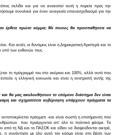
τόπος σελίδα και για να ανακοπεί αυτή η πορεία προς την
ιλήσουμε συνολικά για έναν αναγκαίο επανασχεδιασμό για την
ε αν έρθετε πρώτο κόμμα; Με ποιους θα προσπαθήσετε να
ου. Και αυτές οι δυνάμεις είναι η Δημοκρατική Αριστερά και το
ει υπό των ευθυνών τους.
ζεται το πρόγραμμά του στο ακέραιο και 100%, αλλά αυτό που
έστειλε η ελληνική κοινωνία και είναι η ανατροπή αυτής της
και θα μας ακολουθήσουν το επόμενο διάστημα δεν είναι
δύναμη και σχηματίσετε κυβέρνηση υπάρχουν πράγματα τα
ανταποκρίνεται πράγματι -και είναι σωστή η επισήμανση που
 ανθρώπων που προέρχονται απʼ όλο το πολιτικό φάσμα. Τα
αν από τη ΝΔ και το ΠΑΣΟΚ και είδαν να διαψεύδονται οικτρά,
ς, η συνάντηση με όλο αυτό τον κόσμο είναι στη βάση των