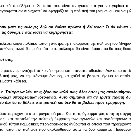
ατικά προβλήματα. Σε αυτά που είναι αναγκαία και για να γυρίσει ο 
γράφεται αν συνεχιστεί να εφαρμόζεται η πολιτική του μνημονίου και να μ
υν μετά τις εκλογές δηλ αν έρθετε πρώτοι ή δεύτεροι; Τι θα κάνετ
 τις δυνάμεις σας ώστε να κυβερνήσετε;
ελέσει κοινό πολιτικό τόπο η ανατροπή, η ακύρωση της πολιτική του Μνημονί
καθένας, αλλά θεωρούμε ότι το αποτέλεσμα θα είναι τέτοιο που θα τους θέσ
σί σας;
προφανώς αναζητεί τα κοινά σημεία και επανατοποθετείται. Δεν υπερασπί
ιτική μας, να την κάνουμε άνευρη, να χαθεί το βασικό μήνυμα το οποίο 
είμαστε κάθετοι.
κ. Τσίπρα να λέει πως ξέρουμε καλά πως όλοι όσοι μας ακολούθησαν 
αλλάξει υποχρεωτικά ιδεολογία. Αυτό σημαίνει ότι αν έρθετε πρώτη 
 δεν θα τα βάλετε στο τραπέζι και δεν θα τα βάλετε προς εφαρμογή;
α περιέχονται στο πρόγραμμά μας. Και το πρόγραμμά μας αυτή τη στιγμή 
σας- και αποτελεί την πολιτική έκφραση των αγωνιών και αναζητήσεων
αλαιού τύπου κομματικές περιχαρακώσεις άνθρωποι οι οποίοι που προέρχοντ
ύεται από την πολιτική που ακολούθησαν αυτά τα δυο κόμματα. Προφανώ