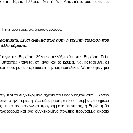
ΝΔ στη Βόρεια Ελλάδα. Ναι ή όχι; Απαντήστε μου εσείς ως
 Πείτε μου εσείς ως δημοσιογράφος.
 ερωτήματα. Είναι αλήθεια πως αυτή η τεχνητή πόλωση που
 άλλα κόμματα.
κάτι για την Ευρώπη; Θέλει να αλλάξει κάτι στην Ευρώπη; Πείτε
πάρχει; Φαίνεται ότι είναι και το κρύβει. Και καταφεύγει σε
ση ούτε με τις παραδόσεις της καραμανλικής ΝΔ που ήταν μια
πη. Και το συγκεκριμένο σχέδιο που εφαρμόζεται στην Ελλάδα
ολικά στην Ευρώπη. Αψευδής μαρτυρία του τι συμβαίνει σήμερα
μός με τα αντικοινωνικά προγράμματα λιτότητας, η Ευρώπη θα
ή πλατφόρμα και ένα συγκεκριμένο πολιτικό πρόγραμμα ακραία