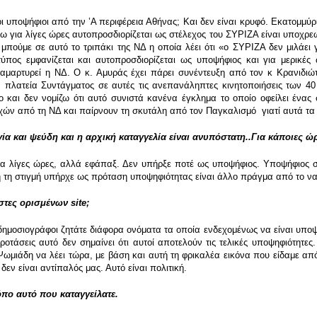
οι υποψήφιοι από την ʽΑ περιφέρεια Αθήνας; Και δεν είναι κρυφό. Εκατομμύ
ω για λίγες ώρες αυτοπροσδιορίζεται ως στέλεχος του ΣΥΡΙΖΑ είναι υποχρεω
μπούμε σε αυτό το τριπάκι της ΝΔ η οποία λέει ότι «ο ΣΥΡΙΖΑ δεν μιλάει 
 τύπος εμφανίζεται και αυτοπροσδιορίζεται ως υποψήφιος και για μερικέ
μαρτυρεί η ΝΔ. Ο κ. Αμυράς έχει πάρει συνέντευξη από τον κ Κρανιδιώτ
 πλατεία Συντάγματος σε αυτές τις ανεπανάληπτες κινητοποιήσεις των 4
ο και δεν νομίζω ότι αυτό συνιστά κανένα έγκλημα το οποίο οφείλει ένας 
χών από τη ΝΔ και παίρνουν τη σκυτάλη από τον Παγκαλισμό γιατί αυτά τα
ία και ψεύδη και η αρχική καταγγελία είναι ανυπόστατη..Για κάποιες 
α λίγες ώρες, αλλά εφάπαξ. Δεν υπήρξε ποτέ ως υποψήφιος. Υποψήφιος ση
ή τη στιγμή υπήρχε ως πρόταση υποψηφιότητας είναι άλλο πράγμα από το να
ίστες ορισμένων
site
;
 δημοσιογράφοι ζητάτε διάφορα ονόματα τα οποία ενδεχομένως να είναι υπο
οτάσεις αυτό δεν σημαίνει ότι αυτοί αποτελούν τις τελικές υποψηφιότητες
Ψωμιάδη να λέει τώρα, με βάση και αυτή τη φρικαλέα εικόνα που είδαμε απ
δεν είναι αντίπαλός μας. Αυτό είναι πολιτική.
ρόπο αυτό που καταγγείλατε.