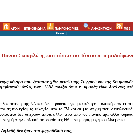
ΑΡΧΗ
ΕΠΙΚΟΙΝΩΝΙΑ
ΠΛΗΡΟΦΟΡΙΕΣ
ΑΝΑΖΗΤΗΣΗ
RSS
Share
|
 Πάνου Σκουρλέτη, εκπρόσωπου Τύπου στο ραδιόφων
ίεργη κόντρα που ξέσπασε χθες μεταξύ της Συγγρού και της Κουμουνδο
μηθευτούν όπλα, κλπ…Η ΝΔ τονίζει ότι ο κ. Αμυράς είναι δικό σας στέλ
γελοιοποίηση της ΝΔ και δεν πρόκειται για μια κόντρα πολιτική σαν κι α
πό τις πιο κρίσιμες εκλογές μετά το ΄74 και σε μια στιγμή που κυριολεκτι
υσιαστικά δεν δείχνουν τίποτε άλλο πέρα από τον πανικό της, αλλά κυρί
η στιγμή στην πολιτική παρουσία της ΝΔ – στην εφαρμογή του Μνημονίου.
..Δηλαδή δεν ήταν στα ψηφοδέλτιά σας;