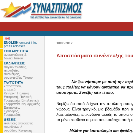
ENGLISH
contact info,
10/06/2012
press releases
ΕΠΙΚΑΙΡΟΤΗΤΑ
ανακοινώσεις &
Αποσπάσματα συνέντευξης του
δελτία Τύπου
ΕΚΔΗΛΩΣΕΙΣ
συγκεντρώσεις,
περιοδείες,
συσκέψεις,
συνεντεύξεις Τύπου
-
Να ξεκινήσουμε με αυτή την περ
ΤΑΥΤΟΤΗΤΑ
καταστατικό,
τους πολίτες να κάνουν αντάρτικο να προ
ιστορικό,
αποσύρατε. Συνέβη κάτι τέτοιο;
Κεντρική Πολιτική
Επιτροπή, Πολιτική
Γραμματεία, Εκτελεστική
Νομίζω ότι αυτό δείχνει την απόλυτη αυτο
Γραμματεία, Νομαρχιακές
Επιτροπές,
χώρους. Είναι τραγικό, μια βδομάδα πριν α
Πρόεδρος,
λασπολογίες, επικίνδυνα ψεύδη τα οποία ο
Γραμματέας
το μόνο σταθερό σημείο που υπάρχει αυτή τ
ΘΕΣΕΙΣ
πολιτικές αποφάσεις
συνεδρίων &
συνόδων Κεντρικής
-
Μιλάτε για λασπολογία και ψεύδη