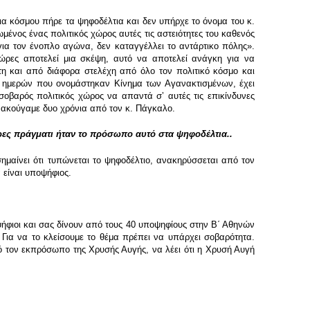
ρια κόσμου πήρε τα ψηφοδέλτια και δεν υπήρχε το όνομα του κ.
μένος ένας πολιτικός χώρος αυτές τις αστειότητες του καθενός
για τον ένοπλο αγώνα, δεν καταγγέλλει το αντάρτικο πόλης».
ς ώρες αποτελεί μια σκέψη, αυτό να αποτελεί ανάγκη για να
η και από διάφορα στελέχη από όλο τον πολιτικό κόσμο και
0 ημερών που ονομάστηκαν Κίνημα των Αγανακτισμένων, έχει
σοβαρός πολιτικός χώρος να απαντά σʼ αυτές τις επικίνδυνες
 ακούγαμε δυο χρόνια από τον κ. Πάγκαλο.
ώρες πράγματι ήταν το πρόσωπο αυτό στα ψηφοδέλτια..
μαίνει ότι τυπώνεται το ψηφοδέλτιο, ανακηρύσσεται από τον
 είναι υποψήφιος.
ψήφιοι και σας δίνουν από τους 40 υποψηφίους στην Β΄ Αθηνών
. Για να το κλείσουμε το θέμα πρέπει να υπάρχει σοβαρότητα.
ό τον εκπρόσωπο της Χρυσής Αυγής, να λέει ότι η Χρυσή Αυγή