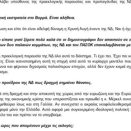
αναλάβει υπεύθυνος της προεκλογικής παρουσίας και προπαγάνδας της 
ική εκστρατεία στο Βορρά. Είναι αλήθεια.
η και είπε ότι είναι αδελφή δύναμη η Χρυσή Αυγή έναντι της ΝΔ; Ναι ή όχι;
 είπατε γιατί ξέρετε πολύ καλά ότι οι δημοσιογράφοι δεν απαντούν σε
των δυο παλαιών κομμάτων, της ΝΔ και του ΠΑΣΟΚ επαναλαμβάνεται με
 η προεκλογική παρουσία της ΝΔ όλο αυτό το διάστημα. Τι έχει πει. Έχει πει 
η; Είναι ικανοποιημένη αυτή τη στιγμή από αυτό το κυρίαρχο μοντέλο που υ
δυνα και φέρνουν διχασμούς παλαιότερων εποχών, αλλά δεν έχουν καμιά σχέ
όσμο.
υ προέδρου της ΝΔ πως δραχμή σημαίνει θάνατος.
κά στη δραχμή και στην αποκοπή της χώρας από την ευρωζώνη και την Ευρώ
ης της οικονομικής κρίσης που υπερασπίζεται και προωθεί η κ. Μέρκελ συν
 μεθαύριο ίσως και στη Γαλλία. Αν συνεχιστεί ο ακραίος νεοφιλελευθερισ
αφορά μόνο την Ελλάδα. Αυτό αφορά μια συγκεκριμένη ιδεολογική πολιτικ
ύκλο του και πρέπει να το υπερβούμε.
ες ώρες που απομένουν μέχρι τις εκλογές;