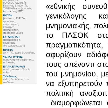
συνόδων Κεντρικής
«εθνικής συνευ
Πολιτικής Επιτροπής,
ΤΜΗΜΑΤΑ επεξεργασίας
θέσεων της ΚΠΕ
γενικόλογης 
ΒΟΥΛΗ
βουλευτές ΣΥΡΙΖΑ,
ερωτήσεις,
μνημονιακής, πολ
επερωτήσεις,
επίκαιρες,
παρεμβάσεις,
το ΠΑΣΟΚ στ
προτάσεις νόμου
ΕΥΡΩΒΟΥΛΗ
παρεμβάσεις &
πραγματικότητα,
ερωτήσεις
του ευρωβουλευτή
ΒΙΝΤΕΟ
σφυρίζουν αδιάφ
SYN TV.. χωρίς διαφημίσεις
ΦΩΤΟΓΡΑΦΙΕΣ
φωτογραφικά στιγμιότυπα,
τους απέναντι στ
συλλογές
ΕΙΠΑΝ,ΕΓΡΑΨΑΝ
ομιλίες, συνεντεύξεις &
του μνημονίου, με
άρθρα
ΣΥΝδέσεις
άλλες διευθύνσεις στο
να εξυπηρετούν 
Διαδίκτυο
πολιτική αναξιο
διαμορφώνεται ό