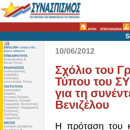
ΑΡΧΗ
ΕΠΙΚΟΙΝΩΝΙΑ
S
ENGLISH
contact info,
10/06/2012
press releases
ΕΠΙΚΑΙΡΟΤΗΤΑ
ανακοινώσεις &
δελτία Τύπου
Σχόλιο του Γ
ΕΚΔΗΛΩΣΕΙΣ
συγκεντρώσεις,
περιοδείες,
Τύπου του Σ
συσκέψεις,
συνεντεύξεις Τύπου
ΤΑΥΤΟΤΗΤΑ
για τη συνέντ
καταστατικό,
ιστορικό,
Κεντρική Πολιτική
Βενιζέλου
Επιτροπή, Πολιτική
Γραμματεία, Εκτελεστική
Γραμματεία, Νομαρχιακές
Επιτροπές,
Πρόεδρος,
Γραμματέας
Η πρόταση του κ
ΘΕΣΕΙΣ
πολιτικές αποφάσεις
συνεδρίων &