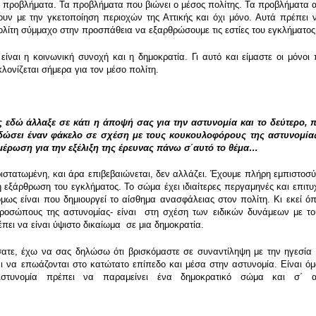
ά προβλήματα. Τα προβλήματα που βιώνει ο μέσος πολίτης. Τα προβλήματα α
ν με την γκετοποίηση περιοχών της Αττικής και όχι μόνο. Αυτά πρέπει ν
ολίτη σύμμαχο στην προσπάθεια να εξαρθρώσουμε τις εστίες του εγκλήματος,
είναι η κοινωνική συνοχή και η δημοκρατία. Γι αυτό και είμαστε οι μόνο
ονίζεται σήμερα για τον μέσο πολίτη.
 εδώ άλλαξε σε κάτι η άποψή σας για την αστυνομία και το δεύτερο, 
τε δώσει έναν φάκελο σε σχέση με τους κουκουλοφόρους της αστυνομίας
μέρωση για την εξέλιξη της έρευνας πάνω σ΄αυτό το θέμα…
ιστατωμένη, και άρα επιβεβαιώνεται, δεν αλλάζει. Έχουμε πλήρη εμπιστοσύν
 η εξάρθρωση του εγκλήματος. Το σώμα έχει ιδιαίτερες περγαμηνές και επι
όμως είναι που δημιουργεί το αίσθημα ανασφάλειας στον πολίτη. Κι εκεί όπ
ροσώπους της αστυνομίας- είναι στη σχέση των ειδικών δυνάμεων με τους
έπει να είναι ύψιστο δικαίωμα σε μια δημοκρατία.
ατε, έχω να σας δηλώσω ότι βρισκόμαστε σε συναντίληψη με την ηγεσία 
ι να επωάζονται στο κατώτατο επίπεδο και μέσα στην αστυνομία. Είναι 
ή Αστυνομία πρέπει να παραμείνει ένα δημοκρατικό σώμα και σ΄