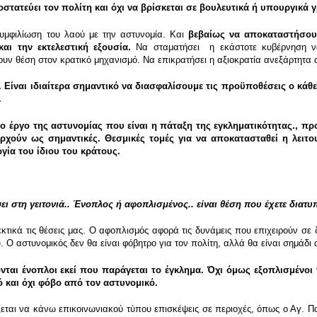
ροστατεύει τον πολίτη και όχι να βρίσκεται σε βουλευτικά ή υπουργικά 
συμφιλίωση του λαού με την αστυνομία. Και
βεβαίως να αποκαταστήσουμ
αι την εκτελεστική εξουσία.
Να σταματήσει η εκάστοτε κυβέρνηση να
ν θέση στον κρατικό μηχανισμό. Να επικρατήσει η αξιοκρατία ανεξάρτητα α
. Είναι ιδιαίτερα σημαντικό να διασφαλίσουμε τις προϋποθέσεις ο κάθ
24ωρο.
το έργο της αστυνομίας που είναι η πάταξη της εγκληματικότητας., π
εραρχούν ως σημαντικές. Θεσμικές τομές για να αποκατασταθεί η λει
γία του ίδιου του κράτους.
ει στη γειτονιά.. Ένοπλος ή αφοπλισμένος.. είναι θέση που έχετε δια
κά τις θέσεις μας. Ο αφοπλισμός αφορά τις δυνάμεις που επιχειρούν σε 
 Ο αστυνομικός δεν θα είναι φόβητρο για τον πολίτη, αλλά θα είναι σημάδι
νται ένοπλοι εκεί που παράγεται το έγκλημα. Όχι όμως εξοπλισμένοι 
 και όχι φόβο από τον αστυνομικό.
ζεται να κάνω επικοινωνιακού τύπου επισκέψεις σε περιοχές, όπως ο Αγ. Π