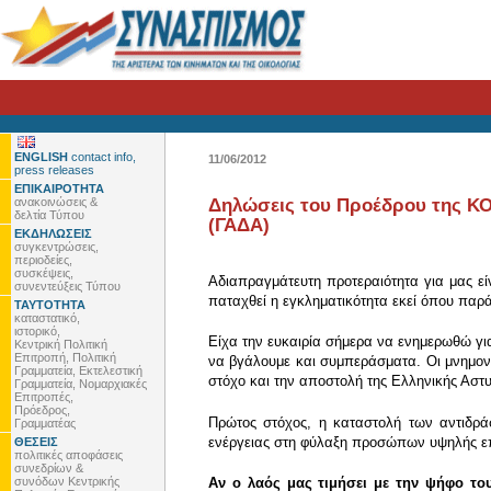
ENGLISH
contact info,
11/06/2012
press releases
ΕΠΙΚΑΙΡΟΤΗΤΑ
ανακοινώσεις &
Δηλώσεις του Προέδρου της ΚΟ 
δελτία Τύπου
(ΓΑΔΑ)
ΕΚΔΗΛΩΣΕΙΣ
συγκεντρώσεις,
περιοδείες,
συσκέψεις,
Αδιαπραγμάτευτη προτεραιότητα για μας εί
συνεντεύξεις Τύπου
παταχθεί η εγκληματικότητα εκεί όπου παρά
ΤΑΥΤΟΤΗΤΑ
καταστατικό,
ιστορικό,
Είχα την ευκαιρία σήμερα να ενημερωθώ για
Κεντρική Πολιτική
Επιτροπή, Πολιτική
να βγάλουμε και συμπεράσματα. Οι μνημονι
Γραμματεία, Εκτελεστική
στόχο και την αποστολή της Ελληνικής Αστυ
Γραμματεία, Νομαρχιακές
Επιτροπές,
Πρόεδρος,
Πρώτος στόχος, η καταστολή των αντιδρά
Γραμματέας
ενέργειας στη φύλαξη προσώπων υψηλής ε
ΘΕΣΕΙΣ
πολιτικές αποφάσεις
συνεδρίων &
συνόδων Κεντρικής
Αν ο λαός μας τιμήσει με την ψήφο το