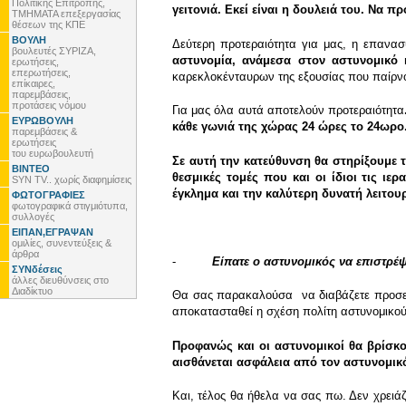
Πολιτικής Επιτροπής,
γειτονιά. Εκεί είναι η δουλειά του. Να π
ΤΜΗΜΑΤΑ επεξεργασίας
θέσεων της ΚΠΕ
ΒΟΥΛΗ
Δεύτερη προτεραιότητα για μας, η επανα
βουλευτές ΣΥΡΙΖΑ,
αστυνομία, ανάμεσα στον αστυνομικό κ
ερωτήσεις,
επερωτήσεις,
καρεκλοκένταυρων της εξουσίας που παίρνου
επίκαιρες,
παρεμβάσεις,
προτάσεις νόμου
Για μας όλα αυτά αποτελούν προτεραιότητα
ΕΥΡΩΒΟΥΛΗ
κάθε γωνιά της χώρας 24 ώρες το 
παρεμβάσεις &
ερωτήσεις
του ευρωβουλευτή
Σε αυτή την κατεύθυνση θα στηρίξουμε 
ΒΙΝΤΕΟ
θεσμικές τομές που και οι ίδιοι τις ι
SYN TV.. χωρίς διαφημίσεις
έγκλημα και την καλύτερη δυνατή λειτουρ
ΦΩΤΟΓΡΑΦΙΕΣ
φωτογραφικά στιγμιότυπα,
συλλογές
ΕΙΠΑΝ,ΕΓΡΑΨΑΝ
ομιλίες, συνεντεύξεις &
άρθρα
-
Είπατε ο αστυνομικός να επιστρέψ
ΣΥΝδέσεις
άλλες διευθύνσεις στο
Διαδίκτυο
Θα σας παρακαλούσα να διαβάζετε προσεκτι
αποκατασταθεί η σχέση πολίτη αστυνομικού.
Προφανώς και οι αστυνομικοί θα βρίσκο
αισθάνεται ασφάλεια από τον αστυνομικό
Και, τέλος θα ήθελα να σας πω. Δεν χρειά