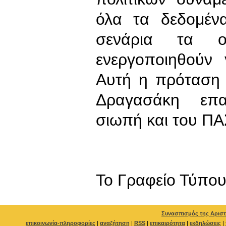
όλα τα δεδομέν
σενάρια τα 
ενεργοποιηθούν 
Αυτή η πρόταση 
Δραγασάκη επα
σιωπή και του ΠΑ
To Γραφείο Τύπο
Συνασπισμός της Αριστ
επικοινωνία-πληροφορίες
|
αναζήτηση
|
RSS
|
επικαιρότητα
|
εκδηλώσεις
|