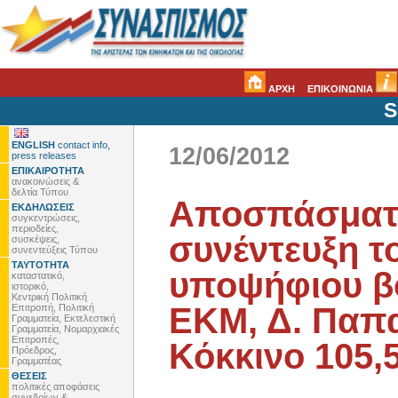
ΑΡΧΗ
ΕΠΙΚΟΙΝΩΝΙΑ
S
ENGLISH
contact info,
12/06/2012
press releases
ΕΠΙΚΑΙΡΟΤΗΤΑ
ανακοινώσεις &
δελτία Τύπου
Αποσπάσματ
ΕΚΔΗΛΩΣΕΙΣ
συγκεντρώσεις,
περιοδείες,
συνέντευξη τ
συσκέψεις,
συνεντεύξεις Τύπου
ΤΑΥΤΟΤΗΤΑ
υποψήφιου βο
καταστατικό,
ιστορικό,
Κεντρική Πολιτική
ΕΚΜ, Δ. Παπα
Επιτροπή, Πολιτική
Γραμματεία, Εκτελεστική
Γραμματεία, Νομαρχιακές
Επιτροπές,
Κόκκινο 105,
Πρόεδρος,
Γραμματέας
ΘΕΣΕΙΣ
πολιτικές αποφάσεις
συνεδρίων &