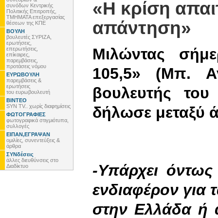
«H κρίση απαι
συνόδων Κεντρικής
Πολιτικής Επιτροπής,
ΤΜΗΜΑΤΑ επεξεργασίας
απάντηση»
θέσεων της ΚΠΕ
ΒΟΥΛΗ
βουλευτές ΣΥΡΙΖΑ,
ερωτήσεις,
Μιλώντας σήμε
επερωτήσεις,
επίκαιρες,
παρεμβάσεις,
προτάσεις νόμου
105,5» (Μπ. Α
ΕΥΡΩΒΟΥΛΗ
παρεμβάσεις &
ερωτήσεις
βουλευτής του
του ευρωβουλευτή
ΒΙΝΤΕΟ
SYN TV.. χωρίς διαφημίσεις
δήλωσε μεταξύ ά
ΦΩΤΟΓΡΑΦΙΕΣ
φωτογραφικά στιγμιότυπα,
συλλογές
ΕΙΠΑΝ,ΕΓΡΑΨΑΝ
ομιλίες, συνεντεύξεις &
άρθρα
ΣΥΝδέσεις
άλλες διευθύνσεις στο
-Υπάρχει όντως
Διαδίκτυο
ενδιαφέρον για 
στην Ελλάδα ή α