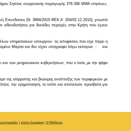
Δήμου Σητείας ενεργειακής παραγωγής 378.306 MWh ετησίως»,
ικές Επενδύσεις (Ν. 3894/2010 ΦΕΚ Α΄ 204/02.12.2010), γνωστό
αδειοδοτήσεις για δεκάδες περιοχές στην Κρήτη που έχουν
λλων υπηρεσιακών υπουργών- τις αποφάσεις που είχε πάρει η
ασμένο Μάρτιο και δεν είχαν υπογραφεί λόγω εκλογών - και
ου και των μνημονιακών κυβερνήσεων, που ο λαός με την ψήφο
ό της ισόρροπης και βιώσιμης ανάπτυξης των περιφερειών με
λότητα, την ερημοποίηση, το τοπίο και αποτελούν προσβολή για
ωτογραφίες
|
είπαν-έγραψαν
|
ΣΥΝδέσεις