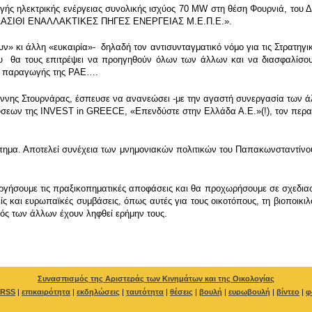
ής ηλεκτρικής ενέργειας συνολικής ισχύος 70 MW στη θέση Φουρνιά, του 
ΛΑΣΙΘΙ ΕΝΑΛΛΑΚΤΙΚΕΣ ΠΗΓΕΣ ΕΝΕΡΓΕΙΑΣ Μ.Ε.Π.Ε.».
ουν» κι άλλη «ευκαιρία»- δηλαδή τον αντισυνταγματικό νόμο για τις Στρατηγ
θα τους επιτρέψει να προηγηθούν όλων των άλλων και να διασφαλίσουν 
ν παραγωγής της ΡΑΕ….
ννης Στουρνάρας, έσπευσε να ανανεώσει -με την αγαστή συνεργασία των ά
ύσεων της INVEST in GREECE, «Επενδύστε στην Ελλάδα Α.Ε.»(!), τον περ
όπημα. Αποτελεί συνέχεια των μνημονιακών πολιτικών του Παπακωνσταντίν
γήσουμε τις πραξικοπηματικές αποφάσεις και θα προχωρήσουμε σε σχεδιασμ
ίς και ευρωπαϊκές συμβάσεις, όπως αυτές για τους οικοτόπους, τη βιοποικι
κτός των άλλων έχουν ληφθεί ερήμην τους.
Συνασπισμός της Αριστεράς των Κινημάτων και της Οικολογίας
RSS
|
επικαιρότητα
|
εκδηλώσεις
|
ταυτότητα
|
θέσεις
|
βουλή
|
ευρωβουλή
|
βίντεο
|
φ