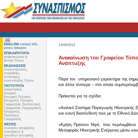
ENGLISH
contact info,
13/06/2012
press releases
ΕΠΙΚΑΙΡΟΤΗΤΑ
ανακοινώσεις &
Ανακοίνωση του Γραφείου Τύπο
δελτία Τύπου
Ανάπτυξης
ΕΚΔΗΛΩΣΕΙΣ
συγκεντρώσεις,
περιοδείες,
συσκέψεις,
Πάρα τον υπηρεσιακό χαρακτήρα της σημερ
συνεντεύξεις Τύπου
και άλλα τέσσερα – στα οποία συμπεριλαμβ
ΤΑΥΤΟΤΗΤΑ
καταστατικό,
ιστορικό,
Πρόκειται για τα σχέδια:
Κεντρική Πολιτική
Επιτροπή, Πολιτική
Γραμματεία, Εκτελεστική
«Αιολικό Σύστημα Παραγωγής Ηλεκτρικής Εν
Γραμματεία, Νομαρχιακές
Επιτροπές,
και κοινή διασύνδεσή τους με το Εθνικό 
Πρόεδρος,
Γραμματέας
ΘΕΣΕΙΣ
«Κρήτη Πράσινο Νησί, που περιλαμβάνει
πολιτικές αποφάσεις
Μεταφοράς Ηλεκτρικής Ενέργειας μέσω κοι
συνεδρίων &
συνόδων Κεντρικής