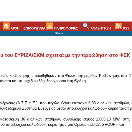
ΑΡΧΗ
ΕΠΙΚΟΙΝΩΝΙΑ
ΠΛΗΡΟΦΟΡΙΕΣ
ΑΝΑΖΗΤΗΣΗ
RSS
Share
|
υ του ΣΥΡΙΖΑ/ΕΚΜ σχετικά με την προώθηση στο ΦΕΚ 
ινής κυβέρνησης, προωθήθηκαν στο Φύλλο Εφημερίδας Κυβέρνησης (αρ. 178
άνεται και το σχέδιο εξόρυξης χρυσού στη Θράκη.
έργειας (Α.Σ.Π.Η.Ε.), που περιλαμβάνει κατασκευή 33 αιολικών σταθμών, σ
Διασυνδεδεμένο Σύστημα Ενέργειας μέσω υποβρυχίου καλωδίου» κυριότητας 
 κατασκευή 36 αιολικών σταθμών, συνολικής ισχύος 1.005,10 MW, στην
νού υποβρυχίου καλωδίου», κυριότητας του Ομίλου «ELICA GROUP» και