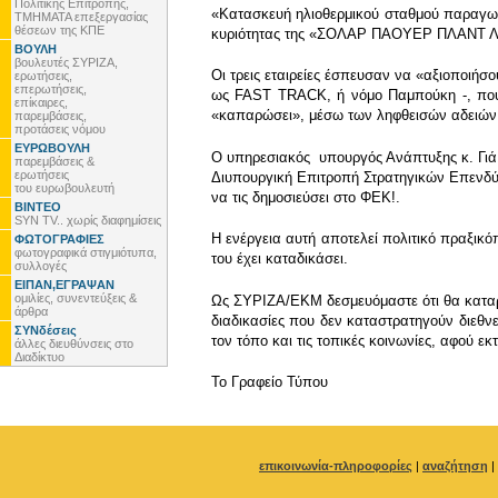
Πολιτικής Επιτροπής,
«Κατασκευή ηλιοθερμικού σταθμού παραγωγ
ΤΜΗΜΑΤΑ επεξεργασίας
θέσεων της ΚΠΕ
κυριότητας της «ΣΟΛΑΡ ΠΑΟΥΕΡ ΠΛΑΝΤ 
ΒΟΥΛΗ
βουλευτές ΣΥΡΙΖΑ,
Οι τρεις εταιρείες έσπευσαν να «αξιοποιήσ
ερωτήσεις,
επερωτήσεις,
ως FAST TRACK, ή νόμο Παμπούκη -, που 
επίκαιρες,
«καπαρώσει», μέσω των ληφθεισών αδειώ
παρεμβάσεις,
προτάσεις νόμου
ΕΥΡΩΒΟΥΛΗ
Ο υπηρεσιακός υπουργός Ανάπτυξης κ. Γιά
παρεμβάσεις &
ερωτήσεις
Διυπουργική Επιτροπή Στρατηγικών Επενδ
του ευρωβουλευτή
να τις δημοσιεύσει στο ΦΕΚ!.
ΒΙΝΤΕΟ
SYN TV.. χωρίς διαφημίσεις
Η ενέργεια αυτή αποτελεί πολιτικό πραξικ
ΦΩΤΟΓΡΑΦΙΕΣ
φωτογραφικά στιγμιότυπα,
του έχει καταδικάσει.
συλλογές
ΕΙΠΑΝ,ΕΓΡΑΨΑΝ
ομιλίες, συνεντεύξεις &
Ως ΣΥΡΙΖΑ/ΕΚΜ δεσμευόμαστε ότι θα καταρ
άρθρα
διαδικασίες που δεν καταστρατηγούν διεθνε
ΣΥΝδέσεις
τον τόπο και τις τοπικές κοινωνίες, αφού ε
άλλες διευθύνσεις στο
Διαδίκτυο
To Γραφείο Τύπου
επικοινωνία-πληροφορίες
|
αναζήτηση
|