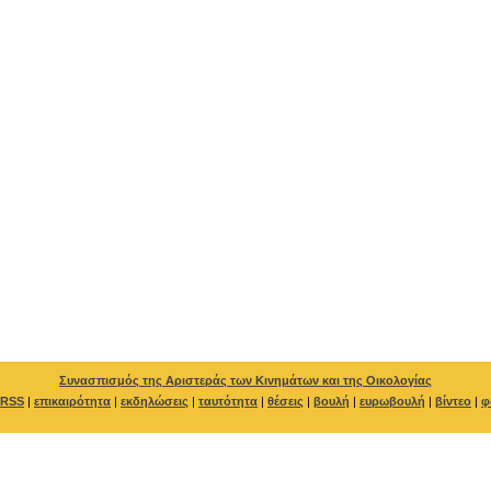
Συνασπισμός της Αριστεράς των Κινημάτων και της Οικολογίας
RSS
|
επικαιρότητα
|
εκδηλώσεις
|
ταυτότητα
|
θέσεις
|
βουλή
|
ευρωβουλή
|
βίντεο
|
φ