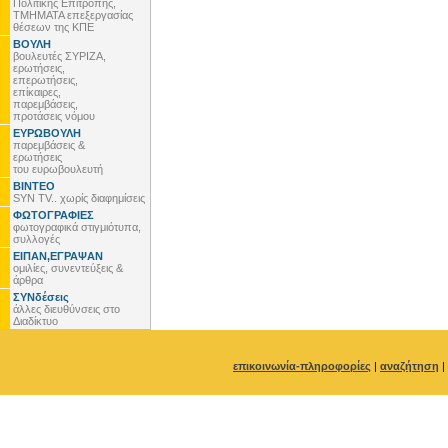
Πολιτικής Επιτροπής,
ΤΜΗΜΑΤΑ επεξεργασίας
θέσεων της ΚΠΕ
ΒΟΥΛΗ
βουλευτές ΣΥΡΙΖΑ,
ερωτήσεις,
επερωτήσεις,
επίκαιρες,
παρεμβάσεις,
προτάσεις νόμου
ΕΥΡΩΒΟΥΛΗ
παρεμβάσεις &
ερωτήσεις
του ευρωβουλευτή
ΒΙΝΤΕΟ
SYN TV.. χωρίς διαφημίσεις
ΦΩΤΟΓΡΑΦΙΕΣ
φωτογραφικά στιγμιότυπα,
συλλογές
ΕΙΠΑΝ,ΕΓΡΑΨΑΝ
ομιλίες, συνεντεύξεις &
άρθρα
ΣΥΝδέσεις
άλλες διευθύνσεις στο
Διαδίκτυο
επικοινωνία-πληροφορίες
|
αναζήτηση
|