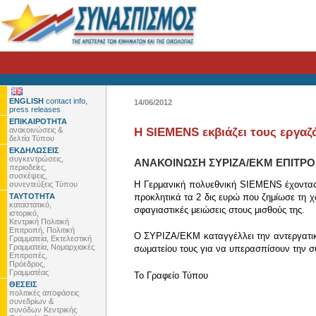
ENGLISH
contact info,
14/06/2012
press releases
ΕΠΙΚΑΙΡΟΤΗΤΑ
ανακοινώσεις &
Η SIEMENS εκβιάζει τους εργαζ
δελτία Τύπου
ΕΚΔΗΛΩΣΕΙΣ
συγκεντρώσεις,
ΑΝΑΚΟΙΝΩΣΗ ΣΥΡΙΖΑ/ΕΚΜ ΕΠΙΤΡΟ
περιοδείες,
συσκέψεις,
Η Γερμανική πολυεθνική SIEMENS έχοντας
συνεντεύξεις Τύπου
ΤΑΥΤΟΤΗΤΑ
προκλητικά τα 2 δις ευρώ που ζημίωσε τη 
καταστατικό,
σφαγιαστικές μειώσεις στους μισθούς της.
ιστορικό,
Κεντρική Πολιτική
Επιτροπή, Πολιτική
Ο ΣΥΡΙΖΑ/ΕΚΜ καταγγέλλει την αντεργατικ
Γραμματεία, Εκτελεστική
Γραμματεία, Νομαρχιακές
σωματείου τους για να υπερασπίσουν την συ
Επιτροπές,
Πρόεδρος,
Γραμματέας
To Γραφείο Τύπου
ΘΕΣΕΙΣ
πολιτικές αποφάσεις
συνεδρίων &
συνόδων Κεντρικής