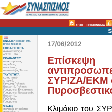
ΑΡΧΗ
ΕΠΙΚΟΙΝΩΝΙΑ
S
ENGLISH
contact info,
17/06/2012
press releases
ΕΠΙΚΑΙΡΟΤΗΤΑ
ανακοινώσεις &
δελτία Τύπου
Επίσκεψη
ΕΚΔΗΛΩΣΕΙΣ
συγκεντρώσεις,
περιοδείες,
αντιπροσωπε
συσκέψεις,
συνεντεύξεις Τύπου
ΤΑΥΤΟΤΗΤΑ
ΣΥΡΙΖΑ/ΕΚΜ 
καταστατικό,
ιστορικό,
Κεντρική Πολιτική
Πυροσβεστικ
Επιτροπή, Πολιτική
Γραμματεία, Εκτελεστική
Γραμματεία, Νομαρχιακές
Επιτροπές,
Πρόεδρος,
Γραμματέας
Κλιμάκιο του ΣΥ
ΘΕΣΕΙΣ
πολιτικές αποφάσεις
συνεδρίων &