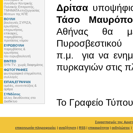
συνόδων Κεντρικής
Δρίτσα
υποψήφιο 
Πολιτικής Επιτροπής,
ΤΜΗΜΑΤΑ επεξεργασίας
θέσεων της ΚΠΕ
Τάσο Μαυρόπο
ΒΟΥΛΗ
βουλευτές ΣΥΡΙΖΑ,
ερωτήσεις,
Αθήνας θα με
επερωτήσεις,
επίκαιρες,
παρεμβάσεις,
Πυροσβεστικού 
προτάσεις νόμου
ΕΥΡΩΒΟΥΛΗ
παρεμβάσεις &
π.μ. για να ενη
ερωτήσεις
του ευρωβουλευτή
ΒΙΝΤΕΟ
πυρκαγιών στις π
SYN TV.. χωρίς διαφημίσεις
ΦΩΤΟΓΡΑΦΙΕΣ
φωτογραφικά στιγμιότυπα,
συλλογές
ΕΙΠΑΝ,ΕΓΡΑΨΑΝ
ομιλίες, συνεντεύξεις &
άρθρα
ΣΥΝδέσεις
άλλες διευθύνσεις στο
To Γραφείο Τύπο
Διαδίκτυο
Συνασπισμός της Αριστ
επικοινωνία-πληροφορίες
|
αναζήτηση
|
RSS
|
επικαιρότητα
|
εκδηλώσεις
|