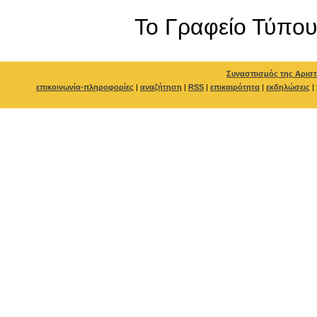
To Γραφείο Τύπο
Συνασπισμός της Αριστ
επικοινωνία-πληροφορίες
|
αναζήτηση
|
RSS
|
επικαιρότητα
|
εκδηλώσεις
|