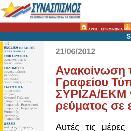
ΑΡΧΗ
ΕΠΙΚΟΙΝΩΝΙΑ
S
ENGLISH
contact info,
21/06/2012
press releases
ΕΠΙΚΑΙΡΟΤΗΤΑ
ανακοινώσεις &
δελτία Τύπου
Ανακοίνωση 
ΕΚΔΗΛΩΣΕΙΣ
συγκεντρώσεις,
περιοδείες,
Γραφείου Τύπ
συσκέψεις,
συνεντεύξεις Τύπου
ΤΑΥΤΟΤΗΤΑ
ΣΥΡΙΖΑ/ΕΚΜ γ
καταστατικό,
ιστορικό,
Κεντρική Πολιτική
ρεύματος σε 
Επιτροπή, Πολιτική
Γραμματεία, Εκτελεστική
Γραμματεία, Νομαρχιακές
Επιτροπές,
Πρόεδρος,
Γραμματέας
Αυτές τις μέρε
ΘΕΣΕΙΣ
πολιτικές αποφάσεις
συνεδρίων &