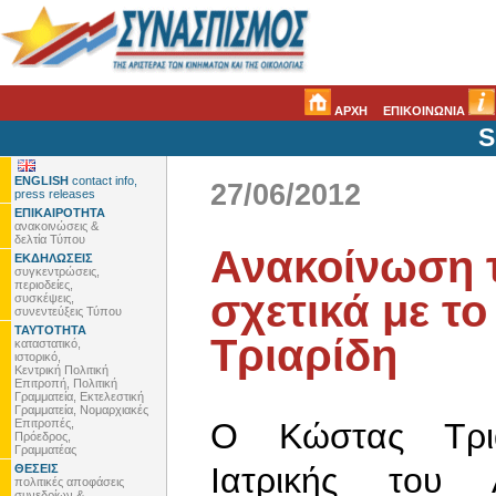
ΑΡΧΗ
ΕΠΙΚΟΙΝΩΝΙΑ
S
ENGLISH
contact info,
27/06/2012
press releases
ΕΠΙΚΑΙΡΟΤΗΤΑ
ανακοινώσεις &
δελτία Τύπου
Ανακοίνωση 
ΕΚΔΗΛΩΣΕΙΣ
συγκεντρώσεις,
περιοδείες,
σχετικά με τ
συσκέψεις,
συνεντεύξεις Τύπου
ΤΑΥΤΟΤΗΤΑ
Τριαρίδη
καταστατικό,
ιστορικό,
Κεντρική Πολιτική
Επιτροπή, Πολιτική
Γραμματεία, Εκτελεστική
Γραμματεία, Νομαρχιακές
Επιτροπές,
Ο Κώστας Τρια
Πρόεδρος,
Γραμματέας
Ιατρικής του Α
ΘΕΣΕΙΣ
πολιτικές αποφάσεις
συνεδρίων &