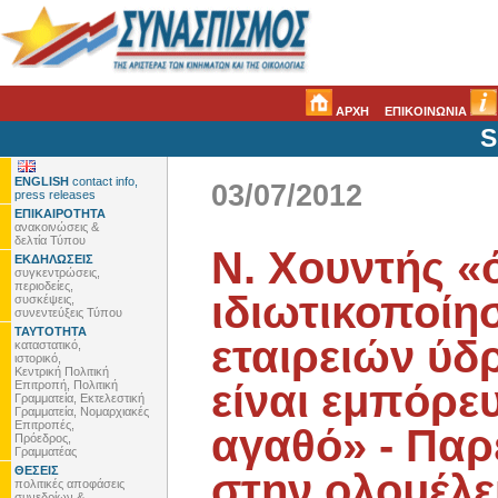
ΑΡΧΗ
ΕΠΙΚΟΙΝΩΝΙΑ
S
ENGLISH
contact info,
03/07/2012
press releases
ΕΠΙΚΑΙΡΟΤΗΤΑ
ανακοινώσεις &
δελτία Τύπου
Ν. Χουντής «
ΕΚΔΗΛΩΣΕΙΣ
συγκεντρώσεις,
περιοδείες,
ιδιωτικοποίη
συσκέψεις,
συνεντεύξεις Τύπου
ΤΑΥΤΟΤΗΤΑ
εταιρειών ύδ
καταστατικό,
ιστορικό,
Κεντρική Πολιτική
είναι εμπόρε
Επιτροπή, Πολιτική
Γραμματεία, Εκτελεστική
Γραμματεία, Νομαρχιακές
Επιτροπές,
αγαθό» - Παρ
Πρόεδρος,
Γραμματέας
ΘΕΣΕΙΣ
στην ολομέλε
πολιτικές αποφάσεις
συνεδρίων &