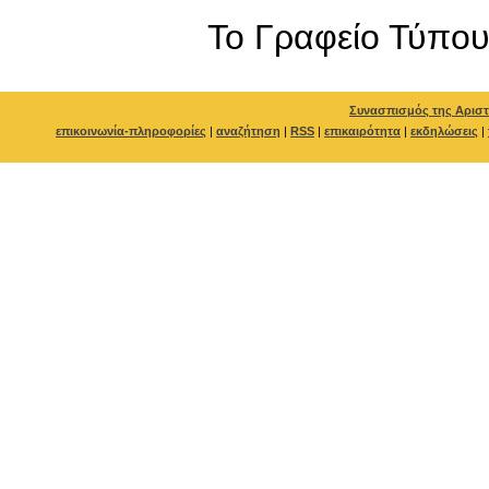
To Γραφείο Τύπο
Συνασπισμός της Αριστ
επικοινωνία-πληροφορίες
|
αναζήτηση
|
RSS
|
επικαιρότητα
|
εκδηλώσεις
|