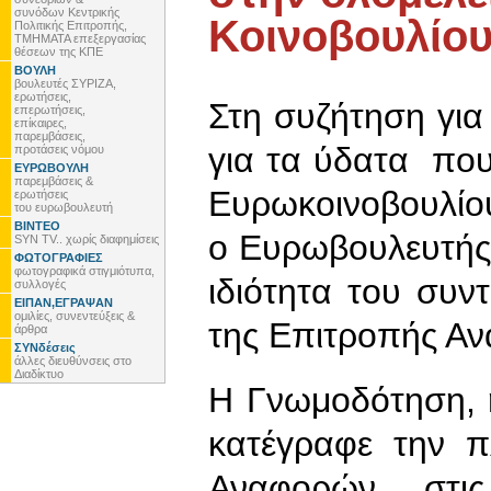
συνόδων Κεντρικής
Κοινοβουλίο
Πολιτικής Επιτροπής,
ΤΜΗΜΑΤΑ επεξεργασίας
θέσεων της ΚΠΕ
ΒΟΥΛΗ
βουλευτές ΣΥΡΙΖΑ,
ερωτήσεις,
Στη συζήτηση για
επερωτήσεις,
επίκαιρες,
παρεμβάσεις,
για τα ύδατα που
προτάσεις νόμου
ΕΥΡΩΒΟΥΛΗ
παρεμβάσεις &
Ευρωκοινοβουλίο
ερωτήσεις
του ευρωβουλευτή
ΒΙΝΤΕΟ
ο Ευρωβουλευτής
SYN TV.. χωρίς διαφημίσεις
ΦΩΤΟΓΡΑΦΙΕΣ
φωτογραφικά στιγμιότυπα,
ιδιότητα του συ
συλλογές
ΕΙΠΑΝ,ΕΓΡΑΨΑΝ
ομιλίες, συνεντεύξεις &
της Επιτροπής Αν
άρθρα
ΣΥΝδέσεις
άλλες διευθύνσεις στο
Διαδίκτυο
Η Γνωμοδότηση, η
κατέγραφε την π
Αναφορών στις