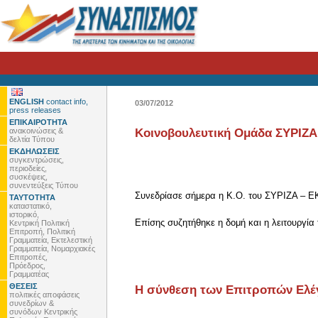
ENGLISH
contact info,
03/07/2012
press releases
ΕΠΙΚΑΙΡΟΤΗΤΑ
ανακοινώσεις &
Κοινοβουλευτική Ομάδα ΣΥΡΙΖΑ
δελτία Τύπου
ΕΚΔΗΛΩΣΕΙΣ
συγκεντρώσεις,
περιοδείες,
συσκέψεις,
συνεντεύξεις Τύπου
Συνεδρίασε σήμερα η Κ.Ο. του ΣΥΡΙΖΑ – ΕΚ
ΤΑΥΤΟΤΗΤΑ
καταστατικό,
ιστορικό,
Επίσης συζητήθηκε η δομή και η λειτουργία 
Κεντρική Πολιτική
Επιτροπή, Πολιτική
Γραμματεία, Εκτελεστική
Γραμματεία, Νομαρχιακές
Επιτροπές,
Πρόεδρος,
Γραμματέας
ΘΕΣΕΙΣ
Η σύνθεση των Επιτροπών Ελέγχ
πολιτικές αποφάσεις
συνεδρίων &
συνόδων Κεντρικής