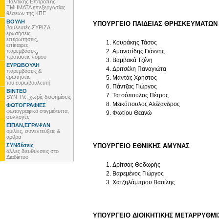
Πολιτικής Επιτροπής,
ΤΜΗΜΑΤΑ επεξεργασίας
θέσεων της ΚΠΕ
ΒΟΥΛΗ
ΥΠΟΥΡΓΕΙΟ ΠΑΙΔΕΙΑΣ ΘΡΗΣΚΕΥΜΑΤΩΝ 
βουλευτές ΣΥΡΙΖΑ,
ερωτήσεις,
επερωτήσεις,
Κουράκης Τάσος
επίκαιρες,
παρεμβάσεις,
Αμανατίδης Γιάννης
προτάσεις νόμου
Βαμβακά Τζένη
ΕΥΡΩΒΟΥΛΗ
Δριτσέλη Παναγιώτα
παρεμβάσεις &
ερωτήσεις
Μαντάς Χρήστος
του ευρωβουλευτή
Πάντζας Γιώργος
ΒΙΝΤΕΟ
Τατσόπουλος Πέτρος
SYN TV.. χωρίς διαφημίσεις
Μεϊκόπουλος Αλέξανδρος
ΦΩΤΟΓΡΑΦΙΕΣ
φωτογραφικά στιγμιότυπα,
Φωτίου Θεανώ
συλλογές
ΕΙΠΑΝ,ΕΓΡΑΨΑΝ
ομιλίες, συνεντεύξεις &
άρθρα
ΣΥΝδέσεις
ΥΠΟΥΡΓΕΙΟ ΕΘΝΙΚΗΣ ΑΜΥΝΑΣ
άλλες διευθύνσεις στο
Διαδίκτυο
Δρίτσας Θοδωρής
Βαρεμένος Γιώργος
Χατζηλάμπρου Βασίλης
ΥΠΟΥΡΓΕΙΟ ΔΙΟΙΚΗΤΙΚΗΣ ΜΕΤΑΡΡΥΘΜΙ