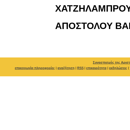
ΧΑΤΖΗΛΑΜΠΡΟΥ
ΑΠΟΣΤΟΛΟΥ ΒΑ
Συνασπισμός της Αριστ
επικοινωνία-πληροφορίες
|
αναζήτηση
|
RSS
|
επικαιρότητα
|
εκδηλώσεις
|