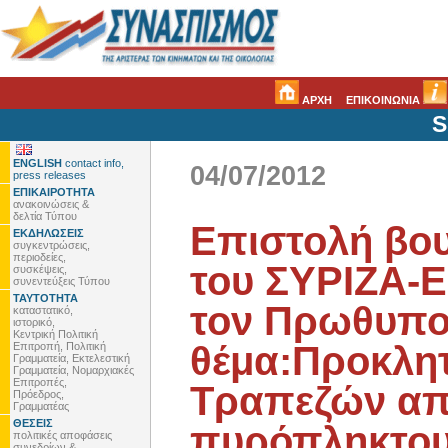
ΑΡΧΗ
ΕΠΙΚΟΙΝΩΝΙΑ
S
ENGLISH
contact info,
04/07/2012
press releases
ΕΠΙΚΑΙΡΟΤΗΤΑ
ανακοινώσεις &
δελτία Τύπου
Επιστολή βο
ΕΚΔΗΛΩΣΕΙΣ
συγκεντρώσεις,
περιοδείες,
του ΣΥΡΙΖΑ-
συσκέψεις,
συνεντεύξεις Τύπου
ΤΑΥΤΟΤΗΤΑ
τον Πρωθυπο
καταστατικό,
ιστορικό,
Κεντρική Πολιτική
θέμα:Προκλητ
Επιτροπή, Πολιτική
Γραμματεία, Εκτελεστική
Γραμματεία, Νομαρχιακές
Επιτροπές,
Τραπεζών απ
Πρόεδρος,
Γραμματέας
ΘΕΣΕΙΣ
πυρόπληκτου
πολιτικές αποφάσεις
συνεδρίων &