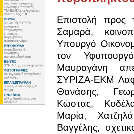
συνόδων Κεντρικής
Πολιτικής Επιτροπής,
ΤΜΗΜΑΤΑ επεξεργασίας
θέσεων της ΚΠΕ
Επιστολή προς 
ΒΟΥΛΗ
βουλευτές ΣΥΡΙΖΑ,
ερωτήσεις,
Σαμαρά, κοινο
επερωτήσεις,
επίκαιρες,
παρεμβάσεις,
Υπουργό Οικονομ
προτάσεις νόμου
ΕΥΡΩΒΟΥΛΗ
παρεμβάσεις &
τον Υφυπουργό
ερωτήσεις
του ευρωβουλευτή
ΒΙΝΤΕΟ
Μαυραγάνη απέ
SYN TV.. χωρίς διαφημίσεις
ΦΩΤΟΓΡΑΦΙΕΣ
φωτογραφικά στιγμιότυπα,
ΣΥΡΙΖΑ-ΕΚΜ Λαφ
συλλογές
ΕΙΠΑΝ,ΕΓΡΑΨΑΝ
ομιλίες, συνεντεύξεις &
Θανάσης, Γεω
άρθρα
ΣΥΝδέσεις
άλλες διευθύνσεις στο
Κώστας, Κοδέλ
Διαδίκτυο
Μαρία, Χατζηλ
Βαγγέλης, σχετικ