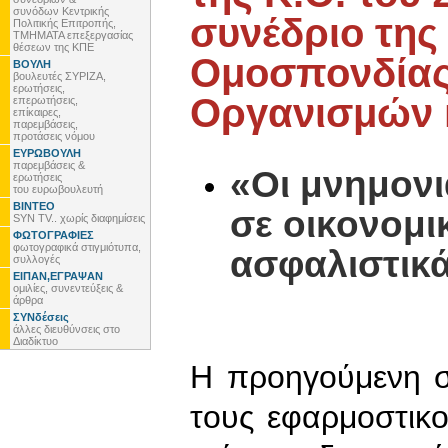
συνόδων Κεντρικής
συνέδριο της
Πολιτικής Επιτροπής,
ΤΜΗΜΑΤΑ επεξεργασίας
θέσεων της ΚΠΕ
Ομοσπονδία
ΒΟΥΛΗ
βουλευτές ΣΥΡΙΖΑ,
ερωτήσεις,
Οργανισμών κ
επερωτήσεις,
επίκαιρες,
παρεμβάσεις,
προτάσεις νόμου
ΕΥΡΩΒΟΥΛΗ
παρεμβάσεις &
«Οι μνημονι
ερωτήσεις
του ευρωβουλευτή
ΒΙΝΤΕΟ
σε οικονομι
SYN TV.. χωρίς διαφημίσεις
ΦΩΤΟΓΡΑΦΙΕΣ
φωτογραφικά στιγμιότυπα,
ασφαλιστικά
συλλογές
ΕΙΠΑΝ,ΕΓΡΑΨΑΝ
ομιλίες, συνεντεύξεις &
άρθρα
ΣΥΝδέσεις
άλλες διευθύνσεις στο
Διαδίκτυο
Η προηγούμενη 
τους εφαρμοστικ