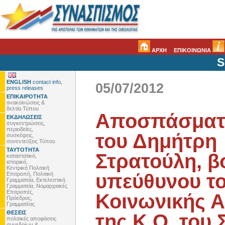
ΑΡΧΗ
ΕΠΙΚΟΙΝΩΝΙΑ
S
ENGLISH
contact info,
05/07/2012
press releases
ΕΠΙΚΑΙΡΟΤΗΤΑ
ανακοινώσεις &
δελτία Τύπου
Αποσπάσματα
ΕΚΔΗΛΩΣΕΙΣ
συγκεντρώσεις,
περιοδείες,
του Δημήτρη
συσκέψεις,
συνεντεύξεις Τύπου
ΤΑΥΤΟΤΗΤΑ
Στρατούλη, β
καταστατικό,
ιστορικό,
Κεντρική Πολιτική
υπεύθυνου το
Επιτροπή, Πολιτική
Γραμματεία, Εκτελεστική
Γραμματεία, Νομαρχιακές
Επιτροπές,
Κοινωνικής Α
Πρόεδρος,
Γραμματέας
ΘΕΣΕΙΣ
της Κ.Ο. του
πολιτικές αποφάσεις
συνεδρίων &