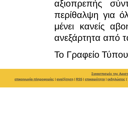
αξιοπρεπής σύν
περίθαλψη για ό
μένει κανείς αβο
ανεξάρτητα από τ
To Γραφείο Τύπο
Συνασπισμός της Αριστ
επικοινωνία-πληροφορίες
|
αναζήτηση
|
RSS
|
επικαιρότητα
|
εκδηλώσεις
|