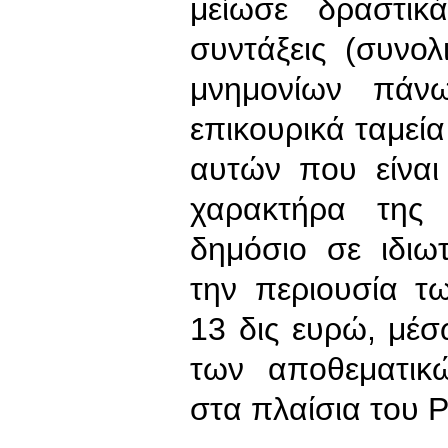
μείωσε δραστικά
συντάξεις (συνολ
μνημονίων πάν
επικουρικά ταμεία
αυτών που είναι
χαρακτήρα της 
δημόσιο σε ιδιω
την περιουσία τ
13 δις ευρώ, μέ
των αποθεματικ
στα πλαίσια του P