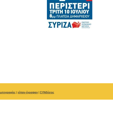
ωτογραφίες
|
είπαν-έγραψαν
|
ΣΥΝδέσεις