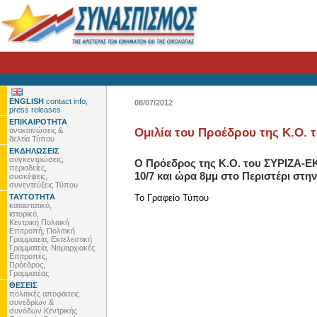
ENGLISH
contact info,
08/07/2012
press releases
ΕΠΙΚΑΙΡΟΤΗΤΑ
ανακοινώσεις &
Ομιλία του Προέδρου της Κ.Ο. τ
δελτία Τύπου
ΕΚΔΗΛΩΣΕΙΣ
συγκεντρώσεις,
Ο Πρόεδρος της Κ.Ο. του ΣΥΡΙΖΑ-ΕΚ
περιοδείες,
10/7 και ώρα 8μμ στο Περιστέρι στη
συσκέψεις,
συνεντεύξεις Τύπου
ΤΑΥΤΟΤΗΤΑ
To Γραφείο Τύπου
καταστατικό,
ιστορικό,
Κεντρική Πολιτική
Επιτροπή, Πολιτική
Γραμματεία, Εκτελεστική
Γραμματεία, Νομαρχιακές
Επιτροπές,
Πρόεδρος,
Γραμματέας
ΘΕΣΕΙΣ
πολιτικές αποφάσεις
συνεδρίων &
συνόδων Κεντρικής