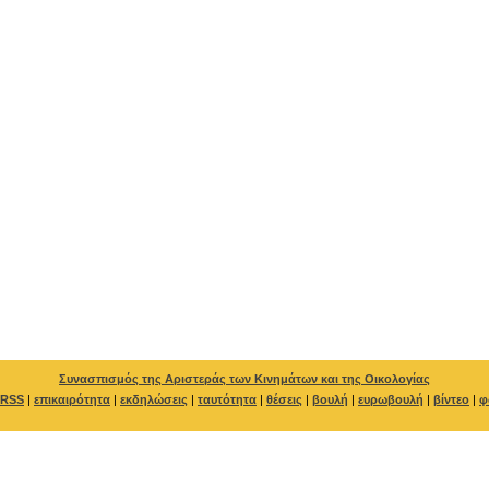
Συνασπισμός της Αριστεράς των Κινημάτων και της Οικολογίας
RSS
|
επικαιρότητα
|
εκδηλώσεις
|
ταυτότητα
|
θέσεις
|
βουλή
|
ευρωβουλή
|
βίντεο
|
φ