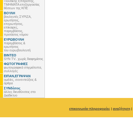
Πολιτικής Επιτροπής,
ΤΜΗΜΑΤΑ επεξεργασίας
θέσεων της ΚΠΕ
ΒΟΥΛΗ
βουλευτές ΣΥΡΙΖΑ,
ερωτήσεις,
επερωτήσεις,
επίκαιρες,
παρεμβάσεις,
προτάσεις νόμου
ΕΥΡΩΒΟΥΛΗ
παρεμβάσεις &
ερωτήσεις
του ευρωβουλευτή
ΒΙΝΤΕΟ
SYN TV.. χωρίς διαφημίσεις
ΦΩΤΟΓΡΑΦΙΕΣ
φωτογραφικά στιγμιότυπα,
συλλογές
ΕΙΠΑΝ,ΕΓΡΑΨΑΝ
ομιλίες, συνεντεύξεις &
άρθρα
ΣΥΝδέσεις
άλλες διευθύνσεις στο
Διαδίκτυο
επικοινωνία-πληροφορίες
|
αναζήτηση
|