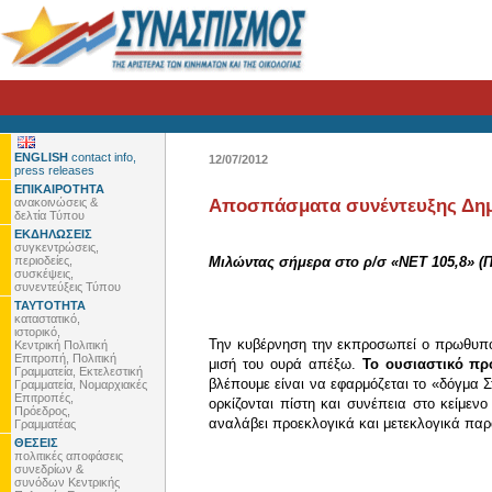
ENGLISH
contact info,
12/07/2012
press releases
ΕΠΙΚΑΙΡΟΤΗΤΑ
ανακοινώσεις &
Αποσπάσματα συνέντευξης Δημ
δελτία Τύπου
ΕΚΔΗΛΩΣΕΙΣ
συγκεντρώσεις,
περιοδείες,
Μιλώντας σήμερα στο ρ/σ «ΝΕΤ 105,8» (Π
συσκέψεις,
συνεντεύξεις Τύπου
ΤΑΥΤΟΤΗΤΑ
καταστατικό,
ιστορικό,
Την κυβέρνηση την εκπροσωπεί ο πρωθυπουρ
Κεντρική Πολιτική
Επιτροπή, Πολιτική
μισή του ουρά απέξω.
Το ουσιαστικό πρ
Γραμματεία, Εκτελεστική
βλέπουμε είναι να εφαρμόζεται το «δόγμα Σ
Γραμματεία, Νομαρχιακές
Επιτροπές,
ορκίζονται πίστη και συνέπεια στο κείμεν
Πρόεδρος,
αναλάβει προεκλογικά και μετεκλογικά παρα
Γραμματέας
ΘΕΣΕΙΣ
πολιτικές αποφάσεις
συνεδρίων &
συνόδων Κεντρικής