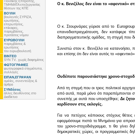
Πολιτικής Επιτροπής,
Ο κ. Βενιζέλος δεν είναι το «αφεντικό» 
ΤΜΗΜΑΤΑ επεξεργασίας
θέσεων της ΚΠΕ
ΒΟΥΛΗ
βουλευτές ΣΥΡΙΖΑ,
ερωτήσεις,
επερωτήσεις,
Ο κ. Στουρνάρας γύρισε από το Eurogroup 
επίκαιρες,
παρεμβάσεις,
επαναδιαπραγμάτευση, δεν κατάφερε τίπο
προτάσεις νόμου
διαπραγματευτικής ομάδας, τη στιγμή που 
ΕΥΡΩΒΟΥΛΗ
παρεμβάσεις &
ερωτήσεις
Συνιστώ στον κ. Βενιζέλο να κατανοήσει, πρ
του ευρωβουλευτή
και επίσης ότι δεν είναι αυτός το «αφεντι
ΒΙΝΤΕΟ
SYN TV.. χωρίς διαφημίσεις
ΦΩΤΟΓΡΑΦΙΕΣ
φωτογραφικά στιγμιότυπα,
συλλογές
Ουδέποτε παρουσιάστηκε χρονο-στοχοδ
ΕΙΠΑΝ,ΕΓΡΑΨΑΝ
ομιλίες, συνεντεύξεις &
άρθρα
Από τη στιγμή που οι τρεις πολιτικοί αρχ
ΣΥΝδέσεις
από αυτά, παρά μόνο ότι παραπέμπονται στο
άλλες διευθύνσεις στο
Διαδίκτυο
συνεπής με αυτά που υποσχέθηκε;
Δε ζητο
κερδίσουν στις εκλογές.
Για να πετύχεις κάποιους στόχους θέτεις
εφαρμόσουμε πιστά το Μνημόνιο για απροσδι
του χρονο-στοχοδιάγραμμα, τι θα γίνει 
δημοκρατικές χώρες, οι προγραμματικές δ