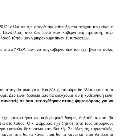
12, αλλά σε ό,τι αφορά την επίτευξη του στόχου που είναι η
 Βενιζέλου, που δεν είναι καν κυβερνητική πρόταση, περί
παλαιού τύπου μάχη μικροκομματικών εντυπώσεων.
ης στο ΣΥΡΙΖΑ, αντί να συγκυβερνά δεν του έχει βγει σε καλό,
 και απαγκίστρωση ο κ. Κουβέλης και τώρα δε βλέπουμε τίποτα
υμε; Δεν είναι δουλειά μας να ελέγχουμε αν η κυβέρνηση είναι
αι συνεπείς σε όσα υποσχέθηκαν στους ψηφοφόρους για να
υ έχει επικρατήσει ως κυβερνητικό δόγμα, δηλαδή πρώτα θα
εια στο λάθος. Ο κ. Σαμαράς είχε ζητήσει από τους υπουργούς
ογραμματικών δηλώσεων στη Βουλή. Σε όλες τις ευρωπαϊκές,
θα κάνω πότε θα τα κάνω, πως θα τα κάνω και που θα βρω τα