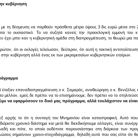
στην κυβέρνηση
με τη δέσμευση να παρθούν πρόσθετα μέτρα ύψους 3 δις ευρώ μέσα στο 20
τα το ουσιαστικό. Το να συζητά κανείς την προεκλογική εμμονή του κ.
δεν έχει μπει καν η κυβερνητική ομάδα στη διαπραγμάτευση, το θεωρώ μια 
ώτον, ότι οι εκλογές τελείωσαν, δεύτερον, ότι αυτή η τακτική αντιπολίτευσ
κό» στην κυβέρνηση αλλά ένας εκ των μικρομεσαίων κυβερνητικών εταίρων.
ιάγραμμα
ηγοί έταξαν επαναδιαπραγμάτευση ο κ. Σαμαράς, αναθεώρηση ο κ. Βενιζέλος
 μέλλον, εμείς δε πρέπει να το επισημάνουμε, δεν πρέπει να το στηλιτεύσο
ύμε να εφαρμόσουν το δικό μας πρόγραμμα, αλλά τουλάχιστον να είν
 εξ αρχής το ότι η συνταγή του Μνημονίου είναι καταστροφική. Αυτό πο
όριστο χρονικό διάστημα και μετά θα διεκδικήσουμε αλλαγές, είναι συνέργ
δηλαδή και πότε, το οποίο ουδέποτε παρουσιάστηκε στη διάρκεια των πρ
ηλώσεις σημαίνουν χρονο-στοχοδιάγραμμα, δηλαδή αυτά που σας είπα ότι 