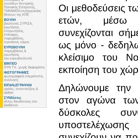
συνόδων Κεντρικής
Οι μεθοδεύσεις τ
Πολιτικής Επιτροπής,
ΤΜΗΜΑΤΑ επεξεργασίας
θέσεων της ΚΠΕ
ετών, μέσω 
ΒΟΥΛΗ
βουλευτές ΣΥΡΙΖΑ,
ερωτήσεις,
συνεχίζονται σή
επερωτήσεις,
επίκαιρες,
παρεμβάσεις,
ως μόνο - δεδηλ
προτάσεις νόμου
ΕΥΡΩΒΟΥΛΗ
παρεμβάσεις &
κλείσιμο του Νο
ερωτήσεις
του ευρωβουλευτή
ΒΙΝΤΕΟ
εκποίηση του χώρ
SYN TV.. χωρίς διαφημίσεις
ΦΩΤΟΓΡΑΦΙΕΣ
φωτογραφικά στιγμιότυπα,
συλλογές
Δηλώνουμε την 
ΕΙΠΑΝ,ΕΓΡΑΨΑΝ
ομιλίες, συνεντεύξεις &
άρθρα
στον αγώνα τω
ΣΥΝδέσεις
άλλες διευθύνσεις στο
Διαδίκτυο
δύσκολες συνθ
υποστελέχωσης
συνεχίζουν να πρ