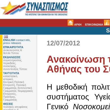
ΑΡΧΗ
ΕΠΙΚΟΙΝΩΝΙΑ
S
ENGLISH
contact info,
12/07/2012
press releases
ΕΠΙΚΑΙΡΟΤΗΤΑ
ανακοινώσεις &
δελτία Τύπου
Ανακοίνωση τ
ΕΚΔΗΛΩΣΕΙΣ
συγκεντρώσεις,
περιοδείες,
Αθήνας του 
συσκέψεις,
συνεντεύξεις Τύπου
ΤΑΥΤΟΤΗΤΑ
καταστατικό,
ιστορικό,
Κεντρική Πολιτική
Η μεθοδική πολι
Επιτροπή, Πολιτική
Γραμματεία, Εκτελεστική
Γραμματεία, Νομαρχιακές
Επιτροπές,
συστήματος Υγεί
Πρόεδρος,
Γραμματέας
Γενικό
Νοσοκομε
ΘΕΣΕΙΣ
πολιτικές αποφάσεις
συνεδρίων &