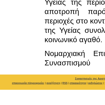
Υγείας της περι
αποτροπή παρό
περιοχές στο κοντ
της Υγείας συνο
κοινωνικό αγαθό.
Νομαρχιακή Επ
Συνασπισμού
Συνασπισμός της Αριστ
επικοινωνία-πληροφορίες
|
αναζήτηση
|
RSS
|
επικαιρότητα
|
εκδηλώσεις
|