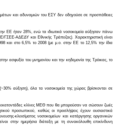
λημάτων και αδυναμιών του ΕΣΥ δεν οδηγούσε σε προσπάθειες
στην ΕΕ ήταν 28%, ενώ τα ιδιωτικά νοσοκομεία αύξησαν πάνω
ΝΕ/ΓΣΕΕ-ΑΔΕΔΥ και Εθνικής Τράπεζας). Χαρακτηριστική είναι
8 και στο 6,5% το 2008 (με μ.ο. στην ΕΕ το 12,5% την ίδια
ν ασφυξία του μνημονίου και την κηδεμονία της Τρόικας, το
 (~30% αύξηση), όλα τα νοσοκομεία της χώρας βρίσκονται σε
ους, εκατοντάδες κλίνες ΜΕΘ που θα μπορούσαν να σώσουν ζωές
ητικού προσωπικού, καθώς οι προσλήψεις έχουν ουσιαστικά
γχώνευσης-κλεισίματος νοσοκομείων και κατάργησης οργανικών
ναι στην ημερήσια διάταξη με τη συνακόλουθη επικίνδυνη