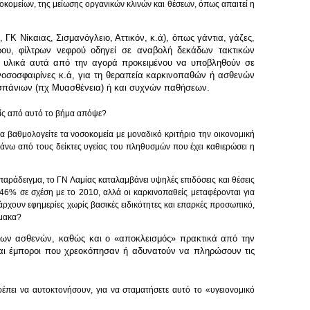
οκομείων, της μείωσης οργανικών κλινών και θέσεων, όπως απαιτεί η
ΓΚ Νίκαιας, Σισμανόγλειο, Αττικόν, κ.ά), όπως γάντια, γάζες,
χάρου, φίλτρων νεφρού οδηγεί σε αναβολή δεκάδων τακτικών
 τα υλικά αυτά από την αγορά προκειμένου να υποβληθούν σε
νοσοσφαιρίνες κ.ά, για τη θεραπεία καρκινοπαθών ή ασθενών
 σπάνιων (πχ Μυασθένεια) ή και συχνών παθήσεων.
σείς από αυτό το βήμα απόψε?
 βαθμολογείτε τα νοσοκομεία με μοναδικό κριτήριο την οικονομική
πάνω από τους δείκτες υγείας του πληθυσμών που έχει καθιερώσει η
 παράδειγμα, το ΓΝ Λαμίας καταλαμβάνει υψηλές επιδόσεις και θέσεις
46% σε σχέση με το 2010, αλλά οι καρκινοπαθείς μεταφέρονται για
πάρχουν εφημερίες χωρίς βασικές ειδικότητες και επαρκές προσωπικό,
ρμακα?
» των ασθενών, καθώς και ο «αποκλεισμός» πρακτικά από την
αι έμποροι που χρεοκόπησαν ή αδυνατούν να πληρώσουν τις
έπει να αυτοκτονήσουν, για να σταματήσετε αυτό το «υγειονομικό