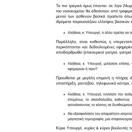
Τα πιο τραγικά όμως έπονται: σε λίγα 24ω
του νοσοκομείου θα αδειάσουν από τρόφιμα,
μενού των ασθενών βασικά προϊόντα όπως 
ιδρύματα παρουσιάζουν ελλείψεις βασικών 
Αλήθεια, κ. Υπουργέ, τι άλλο πρέπει να
Παράλληλα, είναι καθεστώς η υπερεντατι
περικόπτονται και δεδουλευμένες εφημερίε
αποδιαρθρωθεί (επικουρικοί γιατροί, γιατρο
Αλήθεια, κ. Υπουργέ, μιλήσατε επίση
εφημεριών ή πριν?
Προωθείται με μεγάλη επιμονή η πλήρης ιδ
υποστήριξη, ραντεβού, τηλεφωνικά κέντρα, ο
Αλήθεια, κ. Υπουργέ, τονίσατε την α
επομένως το σκανδαλώδες καθεστώς τ
εκτινάσσοντας το κόστος σε δυσθεώρητα
Θα εξασφαλίσετε τον απαραίτητο ιατροτε
μαγνητική τομογραφία, μια στεφανιογρα
Κύριε Υπουργέ, κυρίες & κύριοι βουλευτές 