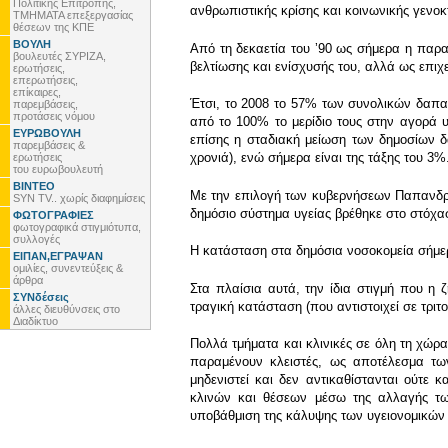
Πολιτικής Επιτροπής,
ανθρωπιστικής κρίσης και κοινωνικής γενοκ
ΤΜΗΜΑΤΑ επεξεργασίας
θέσεων της ΚΠΕ
ΒΟΥΛΗ
Από τη δεκαετία του ʼ90 ως σήμερα η παρ
βουλευτές ΣΥΡΙΖΑ,
βελτίωσης και ενίσχυσής του, αλλά ως επιχ
ερωτήσεις,
επερωτήσεις,
επίκαιρες,
Έτσι, το 2008 το 57% των συνολικών δαπα
παρεμβάσεις,
προτάσεις νόμου
από το 100% το μερίδιο τους στην αγορά 
ΕΥΡΩΒΟΥΛΗ
επίσης η σταδιακή μείωση των δημοσίων δ
παρεμβάσεις &
χρονιά), ενώ σήμερα είναι της τάξης του 3%
ερωτήσεις
του ευρωβουλευτή
ΒΙΝΤΕΟ
Με την επιλογή των κυβερνήσεων Παπανδρέ
SYN TV.. χωρίς διαφημίσεις
δημόσιο σύστημα υγείας βρέθηκε στο στόχαστ
ΦΩΤΟΓΡΑΦΙΕΣ
φωτογραφικά στιγμιότυπα,
συλλογές
Η κατάσταση στα δημόσια νοσοκομεία σήμε
ΕΙΠΑΝ,ΕΓΡΑΨΑΝ
ομιλίες, συνεντεύξεις &
άρθρα
Στα πλαίσια αυτά, την ίδια στιγμή που η
ΣΥΝδέσεις
τραγική κατάσταση (που αντιστοιχεί σε τρι
άλλες διευθύνσεις στο
Διαδίκτυο
Πολλά τμήματα και κλινικές σε όλη τη χώρ
παραμένουν κλειστές, ως αποτέλεσμα των
μηδενιστεί και δεν αντικαθίστανται ούτε 
κλινών και θέσεων μέσω της αλλαγής τω
υποβάθμιση της κάλυψης των υγειονομικών