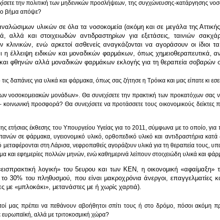
νεχίσετε την πολιτική των μηδενικών προσλήψεων, της συγχώνευσης-κατάργησης νοσ
ό το βήμα απόψε?
ναλώσιμων υλικών σε όλα τα νοσοκομεία (ακόμη και σε μεγάλα της Αττικής, 
 κ.ά, αλλά και στοιχειωδών αντιδραστηρίων για εξετάσεις, ταινιών σακ
κών κλινικών, ενώ αρκετοί ασθενείς αναγκάζονται να αγοράσουν οι ίδιοι
αι η έλλειψη ειδικών και μοναδικών φαρμάκων, όπως χημειοθεραπευτικά, α
ης και φθηνών αλλά μοναδικών φαρμάκων εκλογής για τη θεραπεία σοβαρών
ο τις δαπάνες για υλικά και φάρμακα, όπως σας ζήτησε η Τρόικα και μας είπατε κι ε
των νοσοκομειακών μονάδων». Θα συνεχίσετε την πρακτική των προκατόχων σας να
 – κοινωνική προσφορά? Θα συνεχίσετε να προτάσσετε τους οικονομικούς δείκτες 
 της ετήσιας έκθεσης του Υπουργείου Υγείας για το 2011, σύμφωνα με το οποίο, για
ανών σε φάρμακα, υγειονομικό υλικό, ορθοπεδικό υλικό και αντιδραστήρια κατά 
τό μεταφέρονται στη Λάρισα, νεφροπαθείς αγοράζουν υλικά για τη θεραπεία τους, υ
ιμα και εφημερίες πολλών μηνών, ενώ καθημερινά λείπουν στοιχειώδη υλικά και φά
η «εισπρακτική λογική» του 5ευρου και των ΚΕΝ, η οικονομική «αφαίμαξη
ο 30% του πληθυσμού, που είναι μακροχρόνια άνεργοι, επαγγελματίες κ
ες με «μπλοκάκι», μετανάστες με ή χωρίς χαρτιά).
οί μας πρέπει να πεθάνουν αβοήθητοι σπίτι τους ή στο δρόμο, πόσοι ακόμη πρ
ε ευρωπαϊκή, αλλά με τριτοκοσμική χώρα?