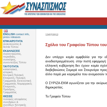
ENGLISH
contact info,
13/07/2012
press releases
ΕΠΙΚΑΙΡΟΤΗΤΑ
ανακοινώσεις &
Σχόλιο του Γραφείου Τύπου του
δελτία Τύπου
ΕΚΔΗΛΩΣΕΙΣ
συγκεντρώσεις,
περιοδείες,
Δεν υπάρχει καμία αμφιβολία για την 
συσκέψεις,
αναδιαπραγμάτευση στην πιστή εφαρμογή του 
συνεντεύξεις Τύπου
ελληνική κυβέρνηση δεν έχουν καμία σχέσ
ΤΑΥΤΟΤΗΤΑ
καταστατικό,
διαβεβαιώσεις Σαμαρά και Στουρνάρα προς
ιστορικό,
άλλο παρά μια καραμέλα που αναμασούν τα τ
Κεντρική Πολιτική
Επιτροπή, Πολιτική
Γραμματεία, Εκτελεστική
Ο ΣΥΡΙΖΑ-ΕΚΜ αγωνίζεται για την ακύρωση 
Γραμματεία, Νομαρχιακές
Επιτροπές,
δημοκρατίας.
Πρόεδρος,
Γραμματέας
To Γραφείο Τύπου
ΘΕΣΕΙΣ
πολιτικές αποφάσεις
συνεδρίων &
συνόδων Κεντρικής