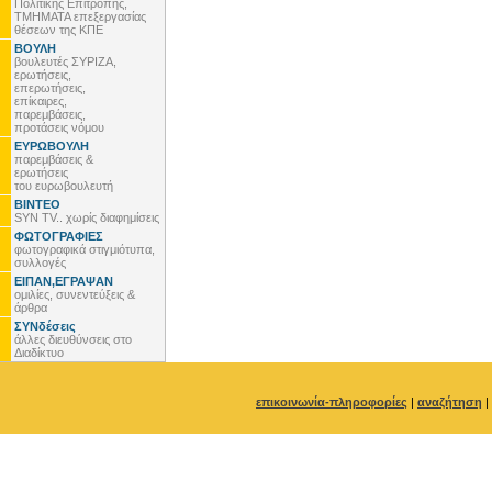
Πολιτικής Επιτροπής,
ΤΜΗΜΑΤΑ επεξεργασίας
θέσεων της ΚΠΕ
ΒΟΥΛΗ
βουλευτές ΣΥΡΙΖΑ,
ερωτήσεις,
επερωτήσεις,
επίκαιρες,
παρεμβάσεις,
προτάσεις νόμου
ΕΥΡΩΒΟΥΛΗ
παρεμβάσεις &
ερωτήσεις
του ευρωβουλευτή
ΒΙΝΤΕΟ
SYN TV.. χωρίς διαφημίσεις
ΦΩΤΟΓΡΑΦΙΕΣ
φωτογραφικά στιγμιότυπα,
συλλογές
ΕΙΠΑΝ,ΕΓΡΑΨΑΝ
ομιλίες, συνεντεύξεις &
άρθρα
ΣΥΝδέσεις
άλλες διευθύνσεις στο
Διαδίκτυο
επικοινωνία-πληροφορίες
|
αναζήτηση
|