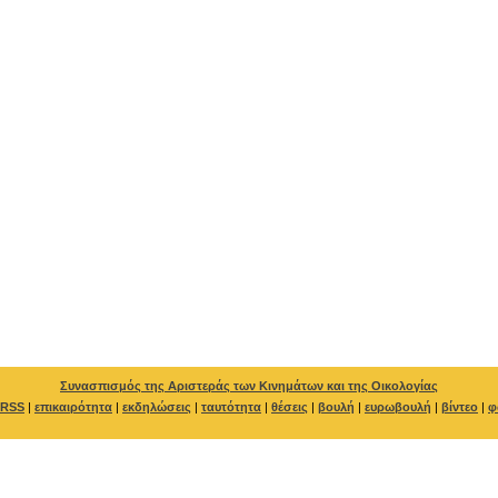
Συνασπισμός της Αριστεράς των Κινημάτων και της Οικολογίας
RSS
|
επικαιρότητα
|
εκδηλώσεις
|
ταυτότητα
|
θέσεις
|
βουλή
|
ευρωβουλή
|
βίντεο
|
φ