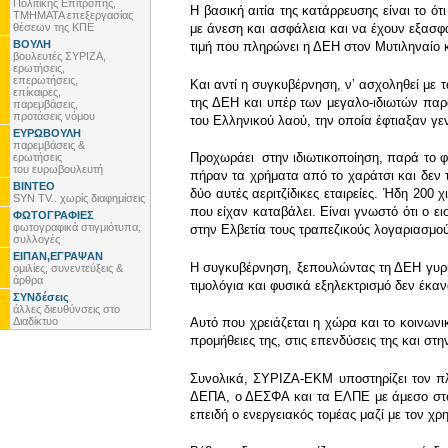
Πολιτικής Επιτροπής,
Η βασική αιτία της κατάρρευσης είναι το ό
ΤΜΗΜΑΤΑ επεξεργασίας
θέσεων της ΚΠΕ
με άνεση και ασφάλεια και να έχουν εξασ
ΒΟΥΛΗ
τιμή που πληρώνει η ΔΕΗ στον Μυτιληναίο 
βουλευτές ΣΥΡΙΖΑ,
ερωτήσεις,
επερωτήσεις,
Και αντί η συγκυβέρνηση, νʼ ασχοληθεί με
επίκαιρες,
της ΔΕΗ και υπέρ των μεγαλο-ιδιωτών παρ
παρεμβάσεις,
προτάσεις νόμου
του Ελληνικού λαού, την οποία έφτιαξαν γεν
ΕΥΡΩΒΟΥΛΗ
παρεμβάσεις &
Προχωράει στην ιδιωτικοποίηση, παρά το
ερωτήσεις
του ευρωβουλευτή
πήραν τα χρήματα από το χαράτσι και δεν 
ΒΙΝΤΕΟ
δύο αυτές αεριτζίδικες εταιρείες. Ήδη 20
SYN TV.. χωρίς διαφημίσεις
που είχαν καταβάλει. Είναι γνωστό ότι ο 
ΦΩΤΟΓΡΑΦΙΕΣ
φωτογραφικά στιγμιότυπα,
στην Ελβετία τους τραπεζικούς λογαριασ
συλλογές
ΕΙΠΑΝ,ΕΓΡΑΨΑΝ
Η συγκυβέρνηση, ξεπουλώντας τη ΔΕΗ γυρίζ
ομιλίες, συνεντεύξεις &
άρθρα
τιμολόγια και φυσικά εξηλεκτρισμό δεν έκαν
ΣΥΝδέσεις
άλλες διευθύνσεις στο
Διαδίκτυο
Αυτό που χρειάζεται η χώρα και το κοινωνι
προμήθειες της, στις επενδύσεις της και στ
Συνολικά, ΣΥΡΙΖΑ-ΕΚΜ υποστηρίζει τον πλή
ΔΕΠΑ, ο ΔΕΣΦΑ και τα ΕΛΠΕ με άμεσο στό
επειδή ο ενεργειακός τομέας μαζί με τον χρ