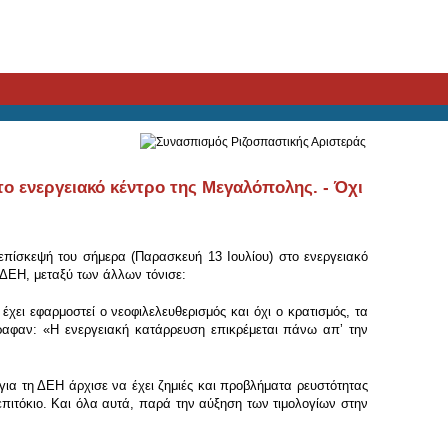
ο ενεργειακό κέντρο της Μεγαλόπολης. - Όχι
πίσκεψή του σήμερα (Παρασκευή 13 Ιουλίου) στο ενεργειακό
 ΔΕΗ, μεταξύ των άλλων τόνισε:
χει εφαρμοστεί ο νεοφιλελευθερισμός και όχι ο κρατισμός, τα
γραφαν: «Η ενεργειακή κατάρρευση επικρέμεται πάνω απʼ την
για τη ΔΕΗ άρχισε να έχει ζημιές και προβλήματα ρευστότητας
πιτόκιο. Και όλα αυτά, παρά την αύξηση των τιμολογίων στην