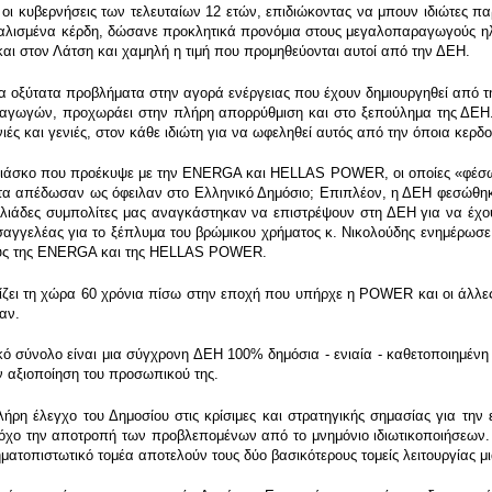
τι οι κυβερνήσεις των τελευταίων 12 ετών, επιδιώκοντας να μπουν ιδιώτες π
φαλισμένα κέρδη, δώσανε προκλητικά προνόμια στους μεγαλοπαραγωγούς ηλε
και στον Λάτση και χαμηλή η τιμή που προμηθεύονται αυτοί από την ΔΕΗ.
 τα οξύτατα προβλήματα στην αγορά ενέργειας που έχουν δημιουργηθεί από 
αγωγών, προχωράει στην πλήρη απορρύθμιση και στο ξεπούλημα της ΔΕΗ. 
ιές και γενιές, στον κάθε ιδιώτη για να ωφεληθεί αυτός από την όποια κερδ
 φιάσκο που προέκυψε με την ENERGA και HELLAS POWER, οι οποίες «φέσω
τα απέδωσαν ως όφειλαν στο Ελληνικό Δημόσιο; Επιπλέον, η ΔΕΗ φεσώθηκε 
0 χιλιάδες συμπολίτες μας αναγκάστηκαν να επιστρέψουν στη ΔΕΗ για να έχ
εισαγγελέας για το ξέπλυμα του βρώμικου χρήματος κ. Νικολούδης ενημέρω
μούς της ENERGA και της HELLAS POWER.
ει τη χώρα 60 χρόνια πίσω στην εποχή που υπήρχε η POWER και οι άλλες ιδ
αν.
κό σύνολο είναι μια σύγχρονη ΔΕΗ 100% δημόσια - ενιαία - καθετοποιημένη ε
ην αξιοποίηση του προσωπικού της.
ρη έλεγχο του Δημοσίου στις κρίσιμες και στρατηγικής σημασίας για την ε
χο την αποτροπή των προβλεπομένων από το μνημόνιο ιδιωτικοποιήσεων. 
ηματοπιστωτικό τομέα αποτελούν τους δύο βασικότερους τομείς λειτουργίας μι