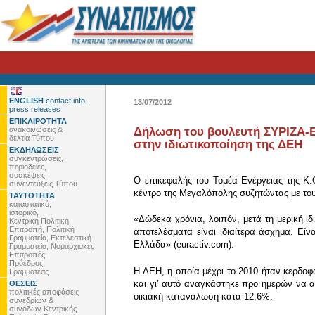
ENGLISH
contact info,
13/07/2012
press releases
ΕΠΙΚΑΙΡΟΤΗΤΑ
ανακοινώσεις &
Δήλωση του βουλευτή ΣΥΡΙΖΑ-ΕΚ
δελτία Τύπου
στην ιδιωτικοποίηση της ΔΕΗ
ΕΚΔΗΛΩΣΕΙΣ
συγκεντρώσεις,
περιοδείες,
συσκέψεις,
Ο επικεφαλής του Τομέα Ενέργειας της Κ
συνεντεύξεις Τύπου
κέντρο της Μεγαλόπολης συζητώντας με του
ΤΑΥΤΟΤΗΤΑ
καταστατικό,
ιστορικό,
«Δώδεκα χρόνια, λοιπόν, μετά τη μερική ιδ
Κεντρική Πολιτική
Επιτροπή, Πολιτική
αποτελέσματα είναι ιδιαίτερα άσχημα. Εί
Γραμματεία, Εκτελεστική
Ελλάδα» (euractiv.com).
Γραμματεία, Νομαρχιακές
Επιτροπές,
Πρόεδρος,
Η ΔΕΗ, η οποία μέχρι το 2010 ήταν κερδοφ
Γραμματέας
και γιʼ αυτό αναγκάστηκε προ ημερών να α
ΘΕΣΕΙΣ
πολιτικές αποφάσεις
οικιακή κατανάλωση κατά 12,6%.
συνεδρίων &
συνόδων Κεντρικής