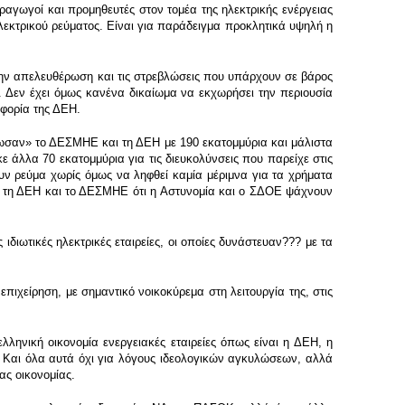
αραγωγοί και προμηθευτές στον τομέα της ηλεκτρικής ενέργειας
κτρικού ρεύματος. Είναι για παράδειγμα προκλητικά υψηλή η
την απελευθέρωση και τις στρεβλώσεις που υπάρχουν σε βάρος
Δεν έχει όμως κανένα δικαίωμα να εκχωρήσει την περιουσία
οφορία της ΔΕΗ.
σαν» το ΔΕΣΜΗΕ και τη ΔΕΗ με 190 εκατομμύρια και μάλιστα
άλλα 70 εκατομμύρια για τις διευκολύνσεις που παρείχε στις
ουν ρεύμα χωρίς όμως να ληφθεί καμία μέριμνα για τα χρήματα
σε τη ΔΕΗ και το ΔΕΣΜΗΕ ότι η Αστυνομία και ο ΣΔΟΕ ψάχνουν
ιωτικές ηλεκτρικές εταιρείες, οι οποίες δυνάστευαν??? με τα
πιχείρηση, με σημαντικό νοικοκύρεμα στη λειτουργία της, στις
λληνική οικονομία ενεργειακές εταιρείες όπως είναι η ΔΕΗ, η
Και όλα αυτά όχι για λόγους ιδεολογικών αγκυλώσεων, αλλά
ας οικονομίας.