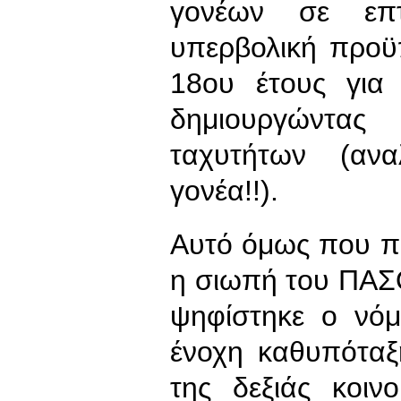
γονέων σε επτ
υπερβολική προ
18ου έτους για 
δημιουργώντας
ταχυτήτων (αν
γονέα!!).
Αυτό όμως που πρ
η σιωπή του ΠΑΣ
ψηφίστηκε ο νό
ένοχη καθυπότα
της δεξιάς κοιν