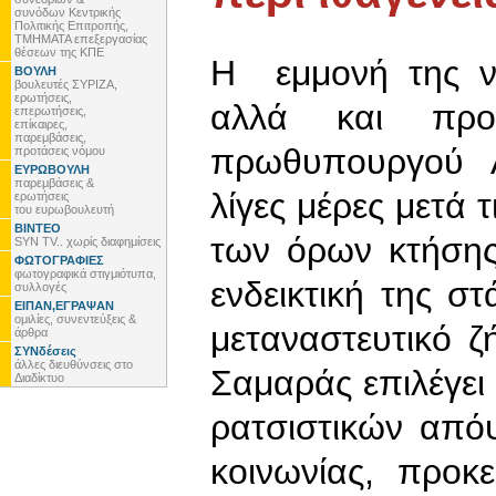
συνόδων Κεντρικής
Πολιτικής Επιτροπής,
ΤΜΗΜΑΤΑ επεξεργασίας
θέσεων της ΚΠΕ
Η εμμονή της νέ
ΒΟΥΛΗ
βουλευτές ΣΥΡΙΖΑ,
ερωτήσεις,
αλλά και πρ
επερωτήσεις,
επίκαιρες,
παρεμβάσεις,
πρωθυπουργού 
προτάσεις νόμου
ΕΥΡΩΒΟΥΛΗ
παρεμβάσεις &
λίγες μέρες μετά 
ερωτήσεις
του ευρωβουλευτή
ΒΙΝΤΕΟ
των όρων κτήσης 
SYN TV.. χωρίς διαφημίσεις
ΦΩΤΟΓΡΑΦΙΕΣ
φωτογραφικά στιγμιότυπα,
ενδεικτική της σ
συλλογές
ΕΙΠΑΝ,ΕΓΡΑΨΑΝ
ομιλίες, συνεντεύξεις &
μεταναστευτικό ζ
άρθρα
ΣΥΝδέσεις
άλλες διευθύνσεις στο
Σαμαράς επιλέγει 
Διαδίκτυο
ρατσιστικών από
κοινωνίας, προκ