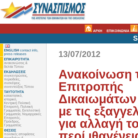
ΑΡΧΗ
ΕΠΙΚΟΙΝΩΝΙΑ
S
ENGLISH
contact info,
13/07/2012
press releases
ΕΠΙΚΑΙΡΟΤΗΤΑ
ανακοινώσεις &
δελτία Τύπου
Ανακοίνωση 
ΕΚΔΗΛΩΣΕΙΣ
συγκεντρώσεις,
περιοδείες,
Επιτροπής
συσκέψεις,
συνεντεύξεις Τύπου
ΤΑΥΤΟΤΗΤΑ
Δικαιωμάτων
καταστατικό,
ιστορικό,
Κεντρική Πολιτική
με τις εξαγγε
Επιτροπή, Πολιτική
Γραμματεία, Εκτελεστική
Γραμματεία, Νομαρχιακές
Επιτροπές,
για αλλαγή τ
Πρόεδρος,
Γραμματέας
ΘΕΣΕΙΣ
περί ιθαγένει
πολιτικές αποφάσεις
συνεδρίων &