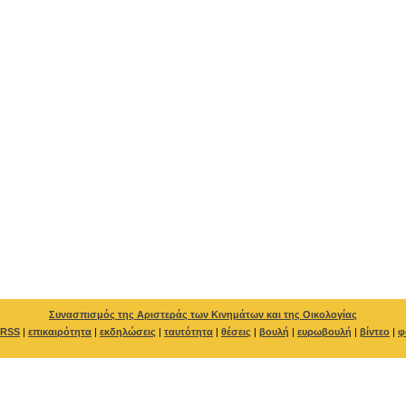
Συνασπισμός της Αριστεράς των Κινημάτων και της Οικολογίας
RSS
|
επικαιρότητα
|
εκδηλώσεις
|
ταυτότητα
|
θέσεις
|
βουλή
|
ευρωβουλή
|
βίντεο
|
φ