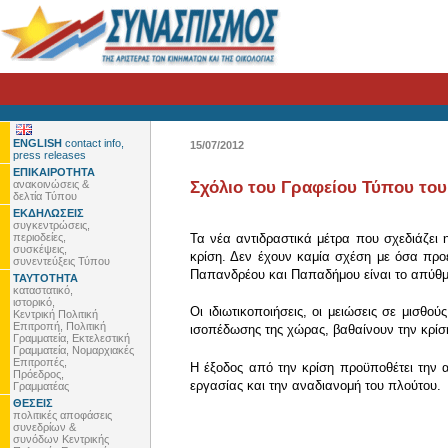
ENGLISH
contact info,
15/07/2012
press releases
ΕΠΙΚΑΙΡΟΤΗΤΑ
ανακοινώσεις &
Σχόλιο του Γραφείου Τύπου του
δελτία Τύπου
ΕΚΔΗΛΩΣΕΙΣ
συγκεντρώσεις,
περιοδείες,
Τα νέα αντιδραστικά μέτρα που σχεδιάζει 
συσκέψεις,
κρίση. Δεν έχουν καμία σχέση με όσα προε
συνεντεύξεις Τύπου
Παπανδρέου και Παπαδήμου είναι το απύθμ
ΤΑΥΤΟΤΗΤΑ
καταστατικό,
ιστορικό,
Οι ιδιωτικοποιήσεις, οι μειώσεις σε μισθο
Κεντρική Πολιτική
Επιτροπή, Πολιτική
ισοπέδωσης της χώρας, βαθαίνουν την κρί
Γραμματεία, Εκτελεστική
Γραμματεία, Νομαρχιακές
Επιτροπές,
Η έξοδος από την κρίση προϋποθέτει την α
Πρόεδρος,
εργασίας και την αναδιανομή του πλούτου.
Γραμματέας
ΘΕΣΕΙΣ
πολιτικές αποφάσεις
συνεδρίων &
συνόδων Κεντρικής