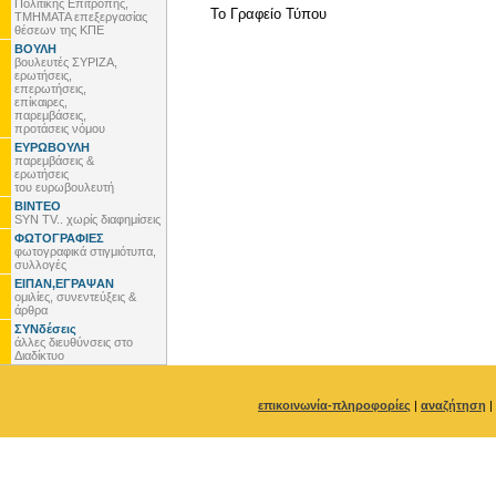
Πολιτικής Επιτροπής,
To Γραφείο Τύπου
ΤΜΗΜΑΤΑ επεξεργασίας
θέσεων της ΚΠΕ
ΒΟΥΛΗ
βουλευτές ΣΥΡΙΖΑ,
ερωτήσεις,
επερωτήσεις,
επίκαιρες,
παρεμβάσεις,
προτάσεις νόμου
ΕΥΡΩΒΟΥΛΗ
παρεμβάσεις &
ερωτήσεις
του ευρωβουλευτή
ΒΙΝΤΕΟ
SYN TV.. χωρίς διαφημίσεις
ΦΩΤΟΓΡΑΦΙΕΣ
φωτογραφικά στιγμιότυπα,
συλλογές
ΕΙΠΑΝ,ΕΓΡΑΨΑΝ
ομιλίες, συνεντεύξεις &
άρθρα
ΣΥΝδέσεις
άλλες διευθύνσεις στο
Διαδίκτυο
επικοινωνία-πληροφορίες
|
αναζήτηση
|