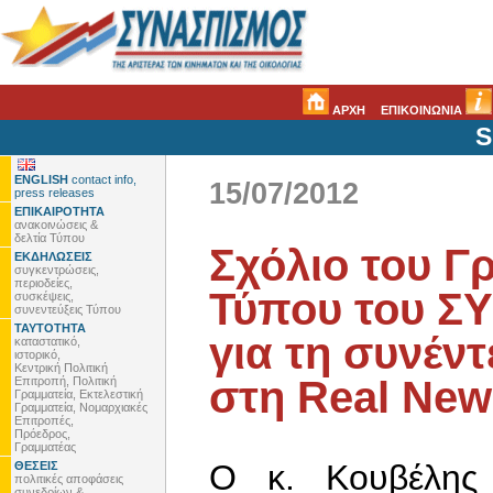
ΑΡΧΗ
ΕΠΙΚΟΙΝΩΝΙΑ
S
ENGLISH
contact info,
15/07/2012
press releases
ΕΠΙΚΑΙΡΟΤΗΤΑ
ανακοινώσεις &
δελτία Τύπου
Σχόλιο του Γ
ΕΚΔΗΛΩΣΕΙΣ
συγκεντρώσεις,
περιοδείες,
Τύπου του Σ
συσκέψεις,
συνεντεύξεις Τύπου
ΤΑΥΤΟΤΗΤΑ
για τη συνέν
καταστατικό,
ιστορικό,
Κεντρική Πολιτική
στη Real New
Επιτροπή, Πολιτική
Γραμματεία, Εκτελεστική
Γραμματεία, Νομαρχιακές
Επιτροπές,
Πρόεδρος,
Γραμματέας
Ο κ. Κουβέλης
ΘΕΣΕΙΣ
πολιτικές αποφάσεις
συνεδρίων &