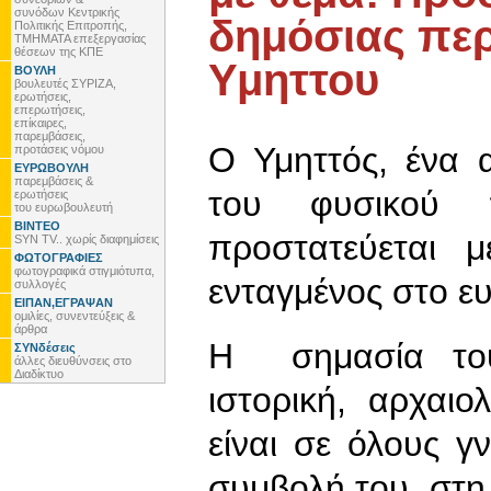
συνόδων Κεντρικής
δημόσιας περ
Πολιτικής Επιτροπής,
ΤΜΗΜΑΤΑ επεξεργασίας
θέσεων της ΚΠΕ
Υμηττου
ΒΟΥΛΗ
βουλευτές ΣΥΡΙΖΑ,
ερωτήσεις,
επερωτήσεις,
επίκαιρες,
παρεμβάσεις,
Ο Υμηττός, ένα 
προτάσεις νόμου
ΕΥΡΩΒΟΥΛΗ
παρεμβάσεις &
του φυσικού π
ερωτήσεις
του ευρωβουλευτή
ΒΙΝΤΕΟ
προστατεύεται 
SYN TV.. χωρίς διαφημίσεις
ΦΩΤΟΓΡΑΦΙΕΣ
φωτογραφικά στιγμιότυπα,
ενταγμένος στο 
συλλογές
ΕΙΠΑΝ,ΕΓΡΑΨΑΝ
ομιλίες, συνεντεύξεις &
άρθρα
Η σημασία του
ΣΥΝδέσεις
άλλες διευθύνσεις στο
Διαδίκτυο
ιστορική, αρχαι
είναι σε όλους 
συμβολή του στη