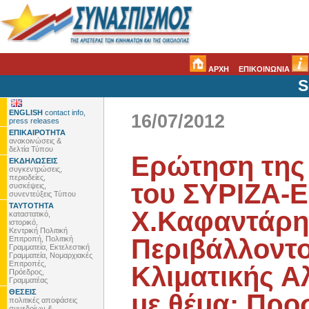
ΑΡΧΗ
ΕΠΙΚΟΙΝΩΝΙΑ
S
ENGLISH
contact info,
16/07/2012
press releases
ΕΠΙΚΑΙΡΟΤΗΤΑ
ανακοινώσεις &
δελτία Τύπου
Ερώτηση της
ΕΚΔΗΛΩΣΕΙΣ
συγκεντρώσεις,
περιοδείες,
του ΣΥΡΙΖΑ-
συσκέψεις,
συνεντεύξεις Τύπου
ΤΑΥΤΟΤΗΤΑ
Χ.Καφαντάρη
καταστατικό,
ιστορικό,
Κεντρική Πολιτική
Περιβάλλοντο
Επιτροπή, Πολιτική
Γραμματεία, Εκτελεστική
Γραμματεία, Νομαρχιακές
Επιτροπές,
Κλιματικής Α
Πρόεδρος,
Γραμματέας
ΘΕΣΕΙΣ
με θέμα: Πρ
πολιτικές αποφάσεις
συνεδρίων &