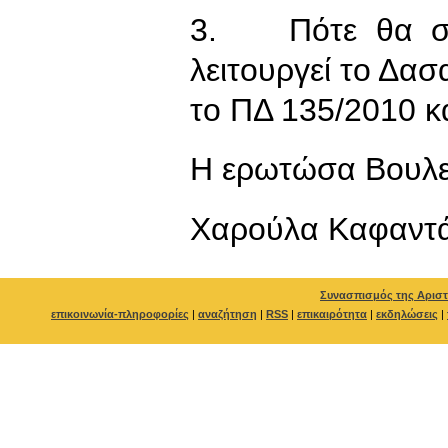
3. Πότε θα στε
λειτουργεί το Δασ
το ΠΔ 135/2010 κ
Η ερωτώσα Βουλε
Χαρούλα Καφαντ
Συνασπισμός της Αριστ
επικοινωνία-πληροφορίες
|
αναζήτηση
|
RSS
|
επικαιρότητα
|
εκδηλώσεις
|