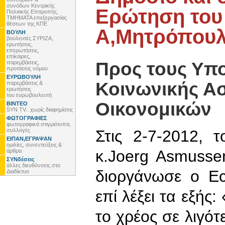
συνόδων Κεντρικής
Ερώτηση του
Πολιτικής Επιτροπής,
ΤΜΗΜΑΤΑ επεξεργασίας
θέσεων της ΚΠΕ
Α,Μητρόπου
ΒΟΥΛΗ
βουλευτές ΣΥΡΙΖΑ,
ερωτήσεις,
επερωτήσεις,
επίκαιρες,
Προς τους Υπ
παρεμβάσεις,
προτάσεις νόμου
ΕΥΡΩΒΟΥΛΗ
Κοινωνικής Ασ
παρεμβάσεις &
ερωτήσεις
του ευρωβουλευτή
Οικονομικών
ΒΙΝΤΕΟ
SYN TV.. χωρίς διαφημίσεις
ΦΩΤΟΓΡΑΦΙΕΣ
φωτογραφικά στιγμιότυπα,
συλλογές
Στις 2-7-2012, 
ΕΙΠΑΝ,ΕΓΡΑΨΑΝ
ομιλίες, συνεντεύξεις &
κ.Joerg Asmusse
άρθρα
ΣΥΝδέσεις
άλλες διευθύνσεις στο
διοργάνωσε ο Ec
Διαδίκτυο
επί λέξει τα εξής
το χρέος σε λιγό