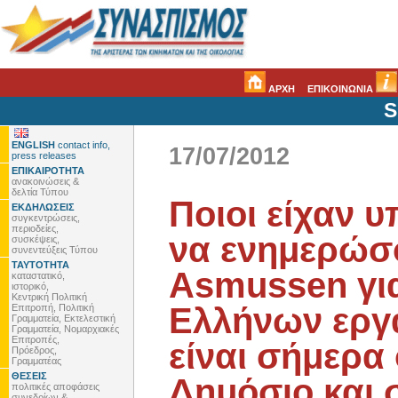
ΑΡΧΗ
ΕΠΙΚΟΙΝΩΝΙΑ
S
ENGLISH
contact info,
17/07/2012
press releases
ΕΠΙΚΑΙΡΟΤΗΤΑ
ανακοινώσεις &
δελτία Τύπου
Ποιοι είχαν 
ΕΚΔΗΛΩΣΕΙΣ
συγκεντρώσεις,
περιοδείες,
να ενημερώσο
συσκέψεις,
συνεντεύξεις Τύπου
ΤΑΥΤΟΤΗΤΑ
Asmussen για
καταστατικό,
ιστορικό,
Κεντρική Πολιτική
Ελλήνων εργ
Επιτροπή, Πολιτική
Γραμματεία, Εκτελεστική
Γραμματεία, Νομαρχιακές
Επιτροπές,
είναι σήμερα
Πρόεδρος,
Γραμματέας
ΘΕΣΕΙΣ
Δημόσιο και σ
πολιτικές αποφάσεις
συνεδρίων &