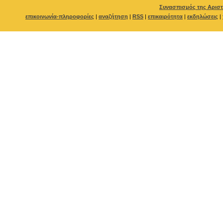
Συνασπισμός της Αριστ
επικοινωνία-πληροφορίες
|
αναζήτηση
|
RSS
|
επικαιρότητα
|
εκδηλώσεις
|