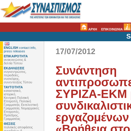
ΑΡΧΗ
ΕΠΙΚΟΙΝΩΝΙΑ
S
ENGLISH
contact info,
17/07/2012
press releases
ΕΠΙΚΑΙΡΟΤΗΤΑ
ανακοινώσεις &
δελτία Τύπου
Συνάντηση
ΕΚΔΗΛΩΣΕΙΣ
συγκεντρώσεις,
περιοδείες,
αντιπροσωπε
συσκέψεις,
συνεντεύξεις Τύπου
ΤΑΥΤΟΤΗΤΑ
ΣΥΡΙΖΑ-ΕΚΜ 
καταστατικό,
ιστορικό,
Κεντρική Πολιτική
συνδικαλιστ
Επιτροπή, Πολιτική
Γραμματεία, Εκτελεστική
Γραμματεία, Νομαρχιακές
Επιτροπές,
εργαζομένων
Πρόεδρος,
Γραμματέας
ΘΕΣΕΙΣ
«Βοήθεια στο
πολιτικές αποφάσεις
συνεδρίων &