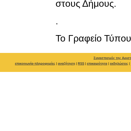
στους Δήμους.
.
To Γραφείο Τύπο
Συνασπισμός της Αριστ
επικοινωνία-πληροφορίες
|
αναζήτηση
|
RSS
|
επικαιρότητα
|
εκδηλώσεις
|