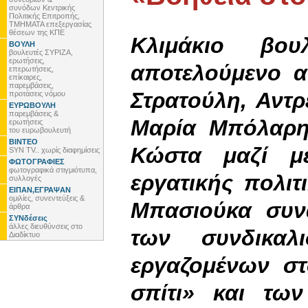
συνόδων Κεντρικής
Πολιτικής Επιτροπής,
ΤΜΗΜΑΤΑ επεξεργασίας
θέσεων της ΚΠΕ
Κλιμάκιο βο
ΒΟΥΛΗ
βουλευτές ΣΥΡΙΖΑ,
ερωτήσεις,
αποτελούμενο α
επερωτήσεις,
επίκαιρες,
παρεμβάσεις,
Στρατούλη, Αντ
προτάσεις νόμου
ΕΥΡΩΒΟΥΛΗ
παρεμβάσεις &
Μαρία Μπόλαρη,
ερωτήσεις
του ευρωβουλευτή
ΒΙΝΤΕΟ
Κώστα μαζί μ
SYN TV.. χωρίς διαφημίσεις
ΦΩΤΟΓΡΑΦΙΕΣ
φωτογραφικά στιγμιότυπα,
εργατικής πολι
συλλογές
ΕΙΠΑΝ,ΕΓΡΑΨΑΝ
ομιλίες, συνεντεύξεις &
Μπασιούκα συν
άρθρα
ΣΥΝδέσεις
άλλες διευθύνσεις στο
των συνδικαλ
Διαδίκτυο
εργαζομένων σ
σπίτι» και τω