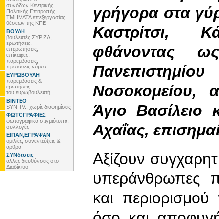
συνόδων Κεντρικής
γρήγορα στα γύρ
Πολιτικής Επιτροπής,
ΤΜΗΜΑΤΑ επεξεργασίας
θέσεων της ΚΠΕ
Καστρίτσι, Κ
ΒΟΥΛΗ
βουλευτές ΣΥΡΙΖΑ,
ερωτήσεις,
φθάνοντας ως
επερωτήσεις,
επίκαιρες,
παρεμβάσεις,
Πανεπιστημίου
προτάσεις νόμου
ΕΥΡΩΒΟΥΛΗ
παρεμβάσεις &
Νοσοκομείου, 
ερωτήσεις
του ευρωβουλευτή
ΒΙΝΤΕΟ
Άγιο Βασίλειο 
SYN TV.. χωρίς διαφημίσεις
ΦΩΤΟΓΡΑΦΙΕΣ
φωτογραφικά στιγμιότυπα,
Αχαΐας, επισημαί
συλλογές
ΕΙΠΑΝ,ΕΓΡΑΨΑΝ
ομιλίες, συνεντεύξεις &
άρθρα
Αξίζουν συγχαρητ
ΣΥΝδέσεις
άλλες διευθύνσεις στο
Διαδίκτυο
υπεράνθρωπες π
και περιορισμού
όσο και αποφυγ