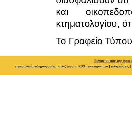
και οικοπεδ
κτηματολογίου, ό
To Γραφείο Τύπο
Συνασπισμός της Αριστ
επικοινωνία-πληροφορίες
|
αναζήτηση
|
RSS
|
επικαιρότητα
|
εκδηλώσεις
|