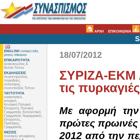
ΑΡΧΗ
ΕΠΙΚΟΙΝΩΝΙΑ
S
ENGLISH
contact info,
18/07/2012
press releases
ΕΠΙΚΑΙΡΟΤΗΤΑ
ανακοινώσεις &
δελτία Τύπου
ΣΥΡΙΖΑ-ΕΚΜ 
ΕΚΔΗΛΩΣΕΙΣ
συγκεντρώσεις,
περιοδείες,
τις πυρκαγιές
συσκέψεις,
συνεντεύξεις Τύπου
ΤΑΥΤΟΤΗΤΑ
καταστατικό,
ιστορικό,
Κεντρική Πολιτική
Με αφορμή την
Επιτροπή, Πολιτική
Γραμματεία, Εκτελεστική
Γραμματεία, Νομαρχιακές
Επιτροπές,
πρώτες πρωινές 
Πρόεδρος,
Γραμματέας
2012 από την πε
ΘΕΣΕΙΣ
πολιτικές αποφάσεις
συνεδρίων &