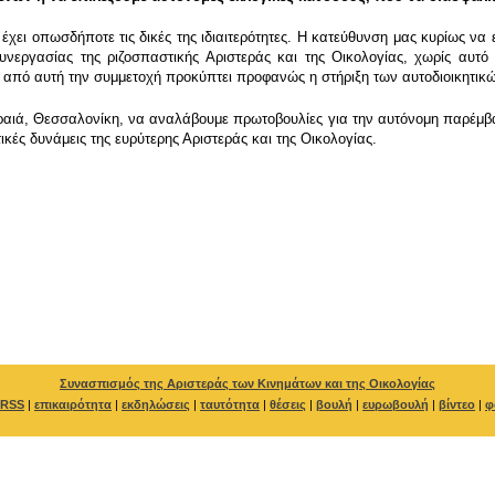
χει οπωσδήποτε τις δικές της ιδιαιτερότητες. Η κατεύθυνση μας κυρίως να 
εργασίας της ριζοσπαστικής Αριστεράς και της Οικολογίας, χωρίς αυτό 
 από αυτή την συμμετοχή προκύπτει προφανώς η στήριξη των αυτοδιοικητικώ
ιραιά, Θεσσαλονίκη, να αναλάβουμε πρωτοβουλίες για την αυτόνομη παρέμ
ικές δυνάμεις της ευρύτερης Αριστεράς και της Οικολογίας.
Συνασπισμός της Αριστεράς των Κινημάτων και της Οικολογίας
RSS
|
επικαιρότητα
|
εκδηλώσεις
|
ταυτότητα
|
θέσεις
|
βουλή
|
ευρωβουλή
|
βίντεο
|
φ