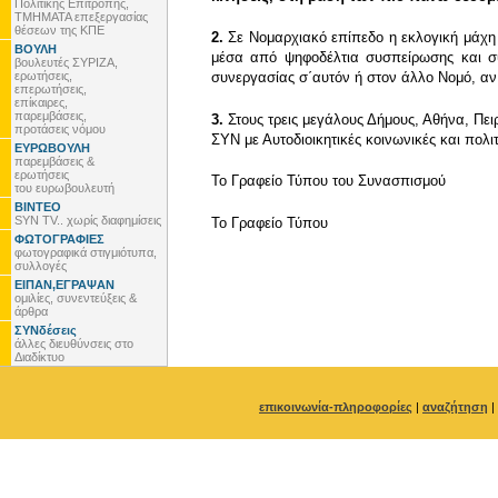
Πολιτικής Επιτροπής,
ΤΜΗΜΑΤΑ επεξεργασίας
θέσεων της ΚΠΕ
2.
Σε Νομαρχιακό επίπεδο η εκλογική μάχη έ
ΒΟΥΛΗ
μέσα από ψηφοδέλτια συσπείρωσης και συν
βουλευτές ΣΥΡΙΖΑ,
ερωτήσεις,
συνεργασίας σ΄αυτόν ή στον άλλο Νομό, αν
επερωτήσεις,
επίκαιρες,
παρεμβάσεις,
3.
Στους τρεις μεγάλους Δήμους, Αθήνα, Πε
προτάσεις νόμου
ΣΥΝ με Αυτοδιοικητικές κοινωνικές και πολιτ
ΕΥΡΩΒΟΥΛΗ
παρεμβάσεις &
ερωτήσεις
Το Γραφείο Τύπου του Συνασπισμού
του ευρωβουλευτή
ΒΙΝΤΕΟ
SYN TV.. χωρίς διαφημίσεις
To Γραφείο Τύπου
ΦΩΤΟΓΡΑΦΙΕΣ
φωτογραφικά στιγμιότυπα,
συλλογές
ΕΙΠΑΝ,ΕΓΡΑΨΑΝ
ομιλίες, συνεντεύξεις &
άρθρα
ΣΥΝδέσεις
άλλες διευθύνσεις στο
Διαδίκτυο
επικοινωνία-πληροφορίες
|
αναζήτηση
|