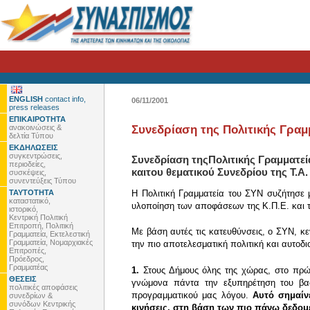
ENGLISH
contact info,
06/11/2001
press releases
ΕΠΙΚΑΙΡΟΤΗΤΑ
ανακοινώσεις &
Συνεδρίαση της Πολιτικής Γραμμ
δελτία Τύπου
ΕΚΔΗΛΩΣΕΙΣ
συγκεντρώσεις,
Συνεδρίαση τηςΠολιτικής Γραμματε
περιοδείες,
καιτου θεματικού Συνεδρίου της Τ.Α.
συσκέψεις,
συνεντεύξεις Τύπου
ΤΑΥΤΟΤΗΤΑ
Η Πολιτική Γραμματεία του ΣΥΝ συζήτησε 
καταστατικό,
υλοποίηση των αποφάσεων της Κ.Π.Ε. και του
ιστορικό,
Κεντρική Πολιτική
Επιτροπή, Πολιτική
Με βάση αυτές τις κατευθύνσεις, ο ΣΥΝ, κεν
Γραμματεία, Εκτελεστική
Γραμματεία, Νομαρχιακές
την πιο αποτελεσματική πολιτική και αυτοδ
Επιτροπές,
Πρόεδρος,
Γραμματέας
1.
Στους Δήμους όλης της χώρας, στο πρώτο
ΘΕΣΕΙΣ
γνώμονα πάντα την εξυπηρέτηση του βα
πολιτικές αποφάσεις
προγραμματικού μας λόγου.
Αυτό σημαίν
συνεδρίων &
συνόδων Κεντρικής
κινήσεις, στη βάση των πιο πάνω δεδομ