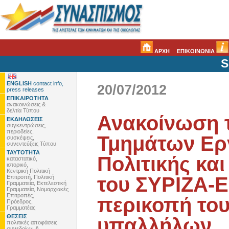
ΑΡΧΗ
ΕΠΙΚΟΙΝΩΝΙΑ
S
ENGLISH
contact info,
20/07/2012
press releases
ΕΠΙΚΑΙΡΟΤΗΤΑ
ανακοινώσεις &
δελτία Τύπου
Ανακοίνωση 
ΕΚΔΗΛΩΣΕΙΣ
συγκεντρώσεις,
περιοδείες,
Τμημάτων Ερ
συσκέψεις,
συνεντεύξεις Τύπου
ΤΑΥΤΟΤΗΤΑ
Πολιτικής κα
καταστατικό,
ιστορικό,
Κεντρική Πολιτική
του ΣΥΡΙΖΑ-Ε
Επιτροπή, Πολιτική
Γραμματεία, Εκτελεστική
Γραμματεία, Νομαρχιακές
Επιτροπές,
περικοπή το
Πρόεδρος,
Γραμματέας
ΘΕΣΕΙΣ
υπαλλήλων
πολιτικές αποφάσεις
συνεδρίων &