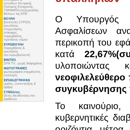
συνόδων Κεντρικής
Πολιτικής Επιτροπής,
ΤΜΗΜΑΤΑ επεξεργασίας
θέσεων της ΚΠΕ
Ο Υπουργός Ε
ΒΟΥΛΗ
βουλευτές ΣΥΡΙΖΑ,
ερωτήσεις,
Ασφαλίσεων αν
επερωτήσεις,
επίκαιρες,
παρεμβάσεις,
περικοπή του εφ
προτάσεις νόμου
ΕΥΡΩΒΟΥΛΗ
παρεμβάσεις &
κατά
22,67%(σ
ερωτήσεις
του ευρωβουλευτή
ΒΙΝΤΕΟ
υλοποιώντας
SYN TV.. χωρίς διαφημίσεις
ΦΩΤΟΓΡΑΦΙΕΣ
φωτογραφικά στιγμιότυπα,
νεοφιλελεύθερο
συλλογές
ΕΙΠΑΝ,ΕΓΡΑΨΑΝ
ομιλίες, συνεντεύξεις &
συγκυβέρνησης
άρθρα
ΣΥΝδέσεις
άλλες διευθύνσεις στο
Διαδίκτυο
Το καινούριο,
κυβερνητικές δια
οριζόντια μέτρα