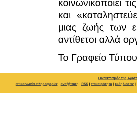
κοινωνικοποιεί τι
και «καταληστεύε
μιας ζωής των ε
αντίθετοι αλλά ορ
To Γραφείο Τύπο
Συνασπισμός της Αριστ
επικοινωνία-πληροφορίες
|
αναζήτηση
|
RSS
|
επικαιρότητα
|
εκδηλώσεις
|