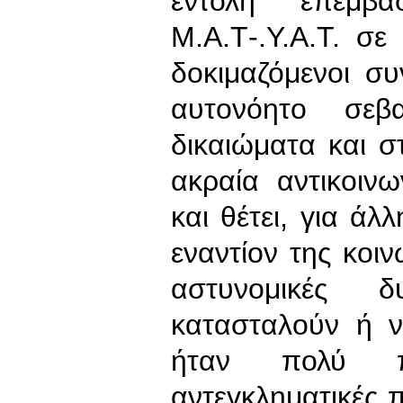
εντολή επέμβ
Μ.Α.Τ-.Υ.Α.Τ. σ
δοκιμαζόμενοι σ
αυτονόητο σεβ
δικαιώματα και σ
ακραία αντικοινω
και θέτει, για άλ
εναντίον της κοιν
αστυνομικές 
κατασταλούν ή ν
ήταν πολύ π
αντεγκληματικές π