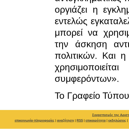
οργιάζει η εγκλημ
εντελώς εγκαταλελ
μπορεί να χρησι
την άσκηση αντι
πολιτικών. Και η
χρησιμοποιείτα
συμφερόντων».
To Γραφείο Τύπο
Συνασπισμός της Αριστ
επικοινωνία-πληροφορίες
|
αναζήτηση
|
RSS
|
επικαιρότητα
|
εκδηλώσεις
|