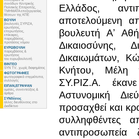
συνόδων Κεντρικής
Ελλάδος, αντι
Πολιτικής Επιτροπής,
ΤΜΗΜΑΤΑ επεξεργασίας
θέσεων της ΚΠΕ
αποτελούμενη α
ΒΟΥΛΗ
βουλευτές ΣΥΡΙΖΑ,
ερωτήσεις,
βουλευτή Αʼ Αθ
επερωτήσεις,
επίκαιρες,
παρεμβάσεις,
Δικαιοσύνης, 
προτάσεις νόμου
ΕΥΡΩΒΟΥΛΗ
παρεμβάσεις &
Δικαιωμάτων, Κ
ερωτήσεις
του ευρωβουλευτή
ΒΙΝΤΕΟ
Κνήτου, Μέλη 
SYN TV.. χωρίς διαφημίσεις
ΦΩΤΟΓΡΑΦΙΕΣ
φωτογραφικά στιγμιότυπα,
ΣΥ.ΡΙΖ.Α. έκα
συλλογές
ΕΙΠΑΝ,ΕΓΡΑΨΑΝ
ομιλίες, συνεντεύξεις &
Αστυνομική Διε
άρθρα
ΣΥΝδέσεις
άλλες διευθύνσεις στο
προσαχθεί και κρα
Διαδίκτυο
συλληφθέντες α
αντιπροσωπεία