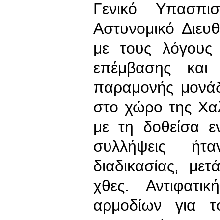
Γενικό Υπασπι
Αστυνομικό Διευ
με τους λόγους 
επέμβασης και
παραμονής μονά
στο χώρο της Χα
με τη δοθείσα ε
συλλήψεις ήτ
διαδικασίας, μ
χθες. Αντιφατ
αρμοδίων για τ