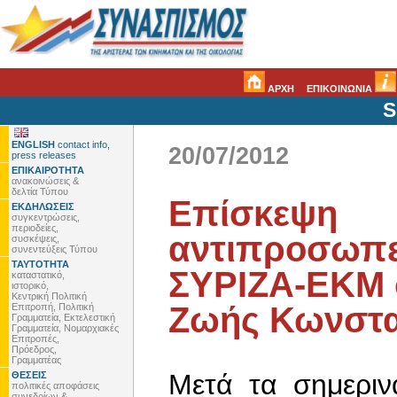
ΑΡΧΗ
ΕΠΙΚΟΙΝΩΝΙΑ
S
ENGLISH
contact info,
20/07/2012
press releases
ΕΠΙΚΑΙΡΟΤΗΤΑ
ανακοινώσεις &
δελτία Τύπου
Επίσκεψη
ΕΚΔΗΛΩΣΕΙΣ
συγκεντρώσεις,
περιοδείες,
αντιπροσωπε
συσκέψεις,
συνεντεύξεις Τύπου
ΤΑΥΤΟΤΗΤΑ
ΣΥΡΙΖΑ-ΕΚΜ 
καταστατικό,
ιστορικό,
Κεντρική Πολιτική
Ζωής Κωνστ
Επιτροπή, Πολιτική
Γραμματεία, Εκτελεστική
Γραμματεία, Νομαρχιακές
Επιτροπές,
Πρόεδρος,
Γραμματέας
Μετά τα σημεριν
ΘΕΣΕΙΣ
πολιτικές αποφάσεις
συνεδρίων &