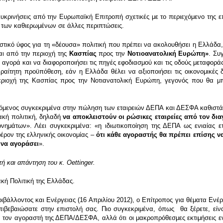
ευκρινήσεις από την Ευρωπαϊκή Επιτροπή σχετικές με το περιεχόμενο της ε
 των καθιερωμένων σε άλλες περιπτώσεις.
στικό ύφος για τη «δέουσα» πολιτική που πρέπει να ακολουθήσει η Ελλάδα,
ται από την περιοχή της
Κασπίας
προς την
Νοτιοανατολική Ευρώπη»
. Συ
ή αγορά και να διαφοροποιήσει τις πηγές εφοδιασμού και τις οδούς μεταφορ
ραίτητη προϋπόθεση, εάν η Ελλάδα θέλει να αξιοποιήσει τις οικονομικές δ
εριοχή της Κασπίας προς την Νοτιανατολική Ευρώπη, γεγονός που θα μπ
ρόμενος συγκεκριμένα στην πώληση των εταιρειών ΔΕΠΑ και ΔΕΣΦΑ καθιστά
ιακή πολιτική, δηλαδή
να αποκλειστούν οι ρώσικες εταιρείες από τον 
ονημάτων». Λέει συγκεκριμένα: «η ιδιωτικοποίηση της ΔΕΠΑ ως ενιαίας 
έρον της ελληνικής οικονομίας –
ότι κάθε αγοραστής θα πρέπει επίσης ν
 να αγοράσει
».
ή και απάντηση του κ. Ο
ettinger
.
κή Πολιτική της Ελλάδας.
άλλοντος και Ενέργειας (16 Απριλίου 2012), ο Επίτροπος για θέματα Ενέργε
επιβεβαιώσατε στην επιστολή σας. Πιο συγκεκριμένα, όπως θα ξέρετε, είνα
α τον αγοραστή της ΔΕΠΑ/ΔΕΣΦΑ, αλλά ότι οι μακροπρόθεσμες εκτιμήσεις εν