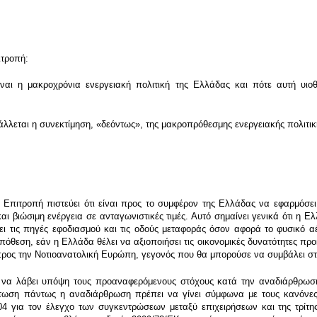
ιτροπή:
ι η μακροχρόνια ενεργειακή πολιτική της Ελλάδας και πότε αυτή υιοθε
λλεται η συνεκτίμηση, «δεόντως», της μακροπρόθεσμης ενεργειακής πολιτική
Επιτροπή πιστεύει ότι είναι προς το συμφέρον της Ελλάδας να εφαρμόσει
και βιώσιμη ενέργεια σε ανταγωνιστικές τιμές. Αυτό σημαίνει γενικά ότι η Ε
ι τις πηγές εφοδιασμού και τις οδούς μεταφοράς όσον αφορά το φυσικό αέ
όθεση, εάν η Ελλάδα θέλει να αξιοποιήσει τις οικονομικές δυνατότητες προκ
προς την Νοτιοανατολική Ευρώπη, γεγονός που θα μπορούσε να συμβάλει στ
ι να λάβει υπόψη τους προαναφερόμενους στόχους κατά την αναδιάρθρωση
τωση πάντως η αναδιάρθρωση πρέπει να γίνει σύμφωνα με τους κανόνες 
4 για τον έλεγχο των συγκεντρώσεων μεταξύ επιχειρήσεων και της τρίτης