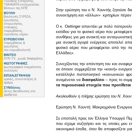
Πολιτικής Επιτροπής,
ΤΜΗΜΑΤΑ επεξεργασίας
θέσεων της ΚΠΕ
Στην ερώτηση του ο Ν. Χουντής ζητούσε δι
ΒΟΥΛΗ
συνεκτίμηση και «άλλων» κριτηρίων πέραν
βουλευτές ΣΥΡΙΖΑ,
ερωτήσεις,
επερωτήσεις,
Ο κ. Οettinger απαντάει με πολύ πατερναλι
επίκαιρες,
παρεμβάσεις,
εισόδου για το φυσικό αέριο που μεταφέρε
προτάσεις νόμου
συνθήκες για μια ανοικτή και ανταγωνιστικ
ΕΥΡΩΒΟΥΛΗ
μια ανοικτή αγορά ενέργειας αποτελεί απα
παρεμβάσεις &
ερωτήσεις
φυσικό αέριο που μεταφέρεται από την π
του ευρωβουλευτή
Ελλάδας».
ΒΙΝΤΕΟ
SYN TV.. χωρίς διαφημίσεις
ΦΩΤΟΓΡΑΦΙΕΣ
Συνεχίζοντας την απάντηση του και αναφε
φωτογραφικά στιγμιότυπα,
σε όποιον συμμερίζεται την «κοινή» ενεργε
συλλογές
κατάλληλο πιστοποιητικό «κοινωνικών φρ
ΕΙΠΑΝ,ΕΓΡΑΨΑΝ
ομιλίες, συνεντεύξεις &
αναμένεται να
διασφαλίσει
– προς το συμφ
άρθρα
τα περιουσιακά στοιχεία που προτίθεται
ΣΥΝδέσεις
άλλες διευθύνσεις στο
Διαδίκτυο
Ακολουθούν η πλήρης ερώτηση του Ν. Χουντ
Ερώτηση Ν. Χουντή: Μακροχρόνια Ενεργεια
Σε επιστολή προς τον Έλληνα Υπουργό Περιβ
που είχαμε συζητήσει και τις οποίες μου 
οικονομικά έσοδα, όταν θα αποφασίζετε γι