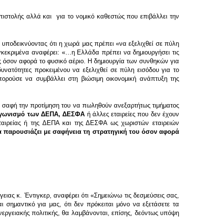
πιστολής αλλά και για το νομικό καθεστώς που επιβάλλει την
 υποδεικνύοντας ότι η χωρά μας πρέπει «να εξελιχθεί σε πύλη
γκεκριμένα αναφέρει: «…η Ελλάδα πρέπει να δημιουργήσει τις
άς όσον αφορά το φυσικό αέριο. Η δημιουργία των συνθηκών για
υνατότητες προκειμένου να εξελιχθεί σε πύλη εισόδου για το
ορούσε να συμβάλλει στη βιώσιμη οικονομική ανάπτυξη της
 σαφή την προτίμηση του να πωληθούν ανεξαρτήτως τιμήματος
διαγωνισμό των ΔΕΠΑ, ΔΕΣΦΑ
ή άλλες εταιρείες που δεν έχουν
εταιρείας ή της ΔΕΠΑ και της ΔΕΣΦΑ ως χωριστών εταιρειών
α παρουσιάζει με σαφήνεια τη στρατηγική του όσον αφορά
ιας κ. Έντιγκερ, αναφέρει ότι «Σημειώνω τις δεσμεύσεις σας,
ι σημαντικό για μας, ότι δεν πρόκειται μόνο να εξετάσετε τα
εργειακής πολιτικής, θα λαμβάνονται, επίσης, δεόντως υπόψη