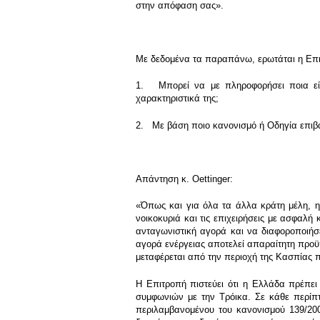
στην απόφαση σας».
Με δεδομένα τα παραπάνω, ερωτάται η Επ
1. Μπορεί να με πληροφορήσει ποια είνα
χαρακτηριστικά της;
2. Με βάση ποιο κανονισμό ή Οδηγία επιβά
Απάντηση κ. Οettinger:
«Όπως και για όλα τα άλλα κράτη μέλη, η 
νοικοκυριά και τις επιχειρήσεις με ασφαλή 
ανταγωνιστική αγορά και να διαφοροποιήσε
αγορά ενέργειας αποτελεί απαραίτητη προϋπ
μεταφέρεται από την περιοχή της Κασπίας 
Η Επιτροπή πιστεύει ότι η Ελλάδα πρέπε
συμφωνιών με την Τρόικα. Σε κάθε περίπ
περιλαμβανομένου του κανονισμού 139/200