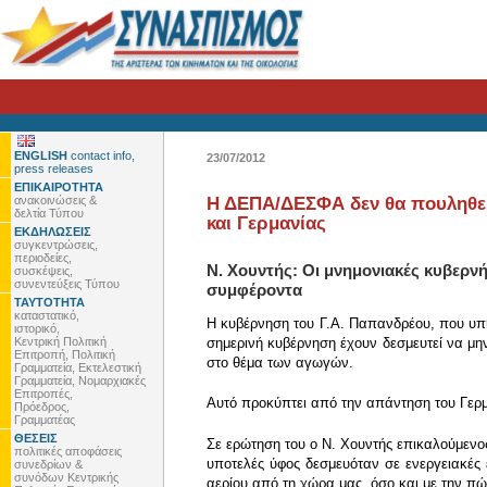
ENGLISH
contact info,
23/07/2012
press releases
ΕΠΙΚΑΙΡΟΤΗΤΑ
ανακοινώσεις &
Η ΔΕΠΑ/ΔΕΣΦΑ δεν θα πουληθεί 
δελτία Τύπου
και Γερμανίας
ΕΚΔΗΛΩΣΕΙΣ
συγκεντρώσεις,
περιοδείες,
Ν. Χουντής: Οι μνημονιακές κυβερνή
συσκέψεις,
συνεντεύξεις Τύπου
συμφέροντα
ΤΑΥΤΟΤΗΤΑ
καταστατικό,
Η κυβέρνηση του Γ.Α. Παπανδρέου, που υπ
ιστορικό,
Κεντρική Πολιτική
σημερινή κυβέρνηση έχουν δεσμευτεί να μη
Επιτροπή, Πολιτική
στο θέμα των αγωγών.
Γραμματεία, Εκτελεστική
Γραμματεία, Νομαρχιακές
Επιτροπές,
Αυτό προκύπτει από την απάντηση του Γερ
Πρόεδρος,
Γραμματέας
ΘΕΣΕΙΣ
Σε ερώτηση του ο Ν. Χουντής επικαλούμενο
πολιτικές αποφάσεις
υποτελές ύφος δεσμευόταν σε ενεργειακές
συνεδρίων &
συνόδων Κεντρικής
αερίου από τη χώρα μας, όσο και με την 