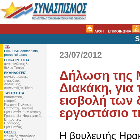
ΑΡΧΗ
ΕΠΙΚΟΙΝΩΝΙΑ
S
ENGLISH
contact info,
23/07/2012
press releases
ΕΠΙΚΑΙΡΟΤΗΤΑ
ανακοινώσεις &
δελτία Τύπου
Δήλωση της 
ΕΚΔΗΛΩΣΕΙΣ
συγκεντρώσεις,
περιοδείες,
Διακάκη, για 
συσκέψεις,
συνεντεύξεις Τύπου
ΤΑΥΤΟΤΗΤΑ
εισβολή των
καταστατικό,
ιστορικό,
Κεντρική Πολιτική
εργοστάσιο τ
Επιτροπή, Πολιτική
Γραμματεία, Εκτελεστική
Γραμματεία, Νομαρχιακές
Επιτροπές,
Πρόεδρος,
Γραμματέας
Η βουλευτής Ηρα
ΘΕΣΕΙΣ
πολιτικές αποφάσεις
συνεδρίων &