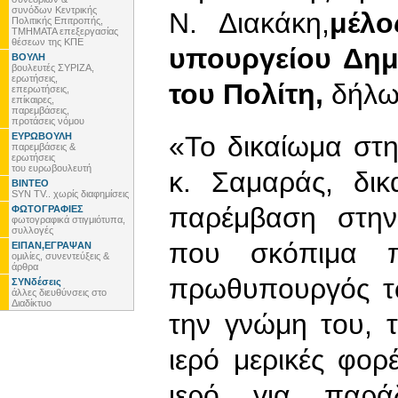
συνόδων Κεντρικής
Ν. Διακάκη,
μέλο
Πολιτικής Επιτροπής,
ΤΜΗΜΑΤΑ επεξεργασίας
θέσεων της ΚΠΕ
υπουργείου Δημ
ΒΟΥΛΗ
βουλευτές ΣΥΡΙΖΑ,
ερωτήσεις,
του Πολίτη,
δήλωσ
επερωτήσεις,
επίκαιρες,
παρεμβάσεις,
προτάσεις νόμου
ΕΥΡΩΒΟΥΛΗ
«Το δικαίωμα στη
παρεμβάσεις &
ερωτήσεις
του ευρωβουλευτή
κ. Σαμαράς, δι
ΒΙΝΤΕΟ
SYN TV.. χωρίς διαφημίσεις
παρέμβαση στην
ΦΩΤΟΓΡΑΦΙΕΣ
φωτογραφικά στιγμιότυπα,
συλλογές
που σκόπιμα πα
ΕΙΠΑΝ,ΕΓΡΑΨΑΝ
ομιλίες, συνεντεύξεις &
άρθρα
πρωθυπουργός τω
ΣΥΝδέσεις
άλλες διευθύνσεις στο
Διαδίκτυο
την γνώμη του, τ
ιερό μερικές φορέ
ιερό για παρά