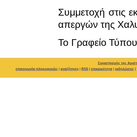
Συμμετοχή στις 
απεργών της Χαλ
To Γραφείο Τύπο
Συνασπισμός της Αριστ
επικοινωνία-πληροφορίες
|
αναζήτηση
|
RSS
|
επικαιρότητα
|
εκδηλώσεις
|